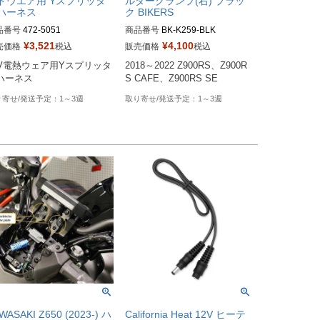
ドウエア用 Yスプリッタ
ルダークランプ(右) ブラッ
ハーネス
ク BIKERS
品番号
472-5051

商品番号
BK-K259-BLK
番：SPLT
¥
3,521
¥
4,100
売価格
税込
販売価格
税込
2V電熱ウェア用Yスプリッタ
2018～2022 Z900RS、Z900R
S CAFE、Z900RS SE
1～3週
1～3週
WASAKI Z650 (2023-) ハ
California Heat 12V ヒーテ