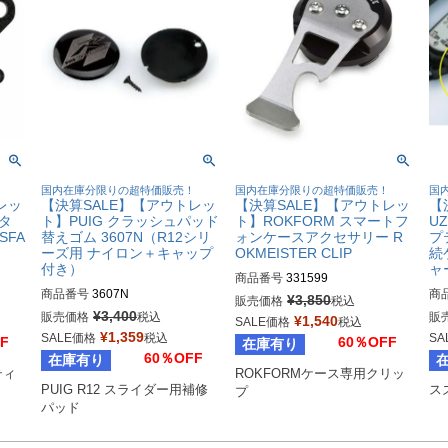
！
国内在庫分限りの超特価販売！
国内在庫分限りの超特価販売！
国
レッ
【決算SALE】【アウトレッ
【決算SALE】【アウトレッ
【
ータ
ト】PUIG クラッシュパッド
ト】ROKFORM スマートフ
U
SFA
替えゴム 3607N（R12シリ
ォンケースアクセサリー R
プ
ーズ用 ナイロン＋キャップ
OKMEISTER CLIP
続
付き）
ャ
商品番号
331599
商品番号
3607N
商
¥
3,850
販売価格
税込
¥
3,400
販売価格
税込
販
¥
1,540
SALE価格
税込
¥
1,359
SALE価格
税込
SA
F
60％OFF
在庫有り
60％OFF
在庫有り
ィ 
ROKFORMケース専用クリッ
PUIG R12 スライダー用補修
ス
プ
パッド