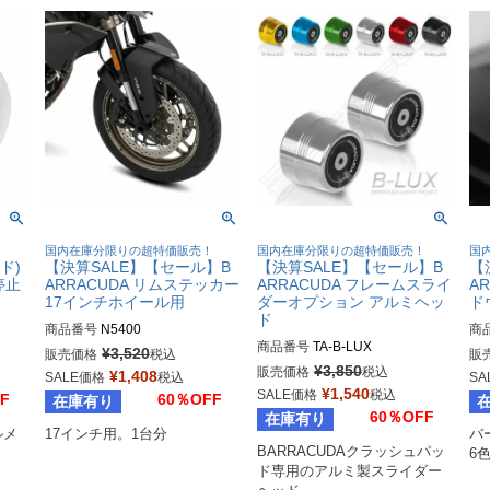
！
国内在庫分限りの超特価販売！
国内在庫分限りの超特価販売！
国
ド)
【決算SALE】【セール】B
【決算SALE】【セール】B
【
停止
ARRACUDA リムステッカー
ARRACUDA フレームスライ
A
17インチホイール用
ダーオプション アルミヘッ
ド
ド
商品番号
N5400
商
商品番号
TA-B-LUX
¥
3,520
販売価格
税込
販
¥
3,850
販売価格
税込
¥
1,408
SALE価格
税込
SA
¥
1,540
SALE価格
税込
F
60％OFF
在庫有り
60％OFF
在庫有り
ルメ
17インチ用。1台分
バ
BARRACUDAクラッシュパッ
6
ド専用のアルミ製スライダー