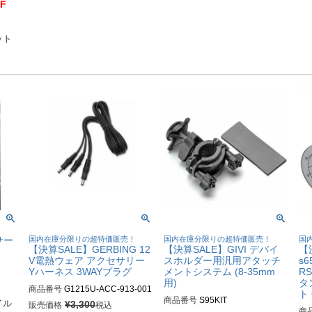
F
ット
サー
国内在庫分限りの超特価販売！
国内在庫分限りの超特価販売！
国
【決算SALE】GERBING 12
【決算SALE】GIVI デバイ
【決
V電熱ウェア アクセサリー
スホルダー用汎用アタッチ
s6
Yハーネス 3WAYプラグ
メントシステム (8-35mm
RS
用)
タ
商品番号
G1215U-ACC-913-001
ト 
商品番号
S95KIT
-10001
イル
¥
3,300
販売価格
税込
商