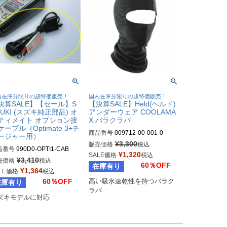
内在庫分限りの超特価販売！
国内在庫分限りの超特価販売！
決算SALE】【セール】S
【決算SALE】Held(ヘルド)
ZUKI (スズキ純正部品) オ
アンダーウェア COOLAMA
ティメイト オプション接
X バラクラバ
ケーブル（Optimate 3+チ
商品番号
009712-00-001-0

ージャー用）
009712-00/001-0-M

¥
3,300
販売価格
税込
品番号
990D0-OPTI1-CAB
009712-00/001-0-L
¥
1,320
SALE価格
税込
¥
3,410
売価格
税込
60％OFF
在庫有り
¥
1,364
LE価格
税込
60％OFF
高い吸水速乾性を持つバラク
在庫有り
ラバ
ズキモデルに対応