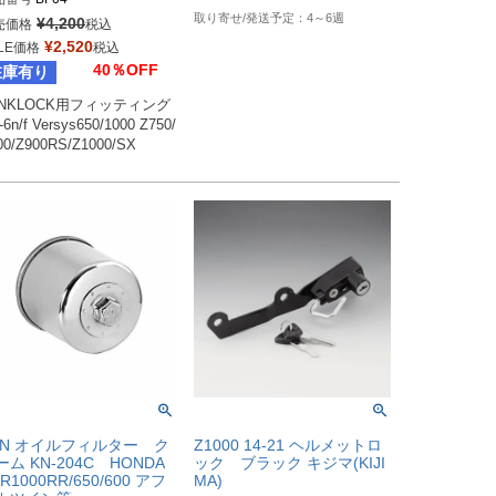
4～6週
¥
4,200
売価格
税込
¥
2,520
LE価格
税込
40％OFF
在庫有り
ANKLOCK用フィッティング

-6n/f Versys650/1000 Z750/
00/Z900RS/Z1000/SX
&N オイルフィルター ク
Z1000 14-21 ヘルメットロ
ーム KN-204C HONDA
ック ブラック キジマ(KIJI
R1000RR/650/600 アフ
MA)