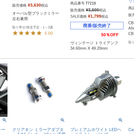
リ
商品番号
T7216
¥
3,630
販売価格
税込
商
¥
3,600
販売価格
税込
オーバル型ブラックミラー

販
¥
1,799
SALE価格
税込
左右兼用
CB
廃番/販売終了
1～3週
Afr
5.00
CB
50％OFF
ヴィンテージ トライアンフ

34.60mm X 49.20mm
レー
クリアキン ミラーアダプタ
プレミアムホワイト LEDヘ
Ca