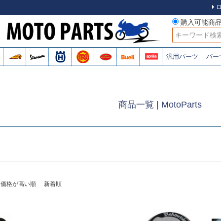
購入可能商
検索
商品番号
汎用パーツ
パー
並び順
新着順
登
〜
レビュー順
商品一覧 | MotoParts
検索
価格が高い順
新着順