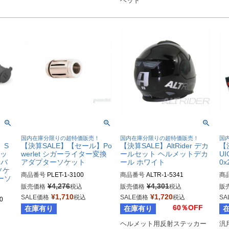
ヘッド
！
国内在庫分限りの超特価販売！
国内在庫分限りの超特価販売！
国
】S
【決算SALE】【セール】Po
【決算SALE】AltRider デカ
【
ロッ
werlet シガーライター変換
ールセット ヘルメットデカ
U
クバ
アダプターソケット
ール ホワイト
0x
ソケ
商品番号
PLET-1-3100
商品番号
ALTR-1-5341
商
ーソ
¥
4,276
¥
4,301
販売価格
税込
販売価格
税込
販
¥
1,710
¥
1,720
SALE価格
税込
SALE価格
税込
SA


60％OFF
在庫有り
在庫有り
ヘルメット用反射ステッカー
汎