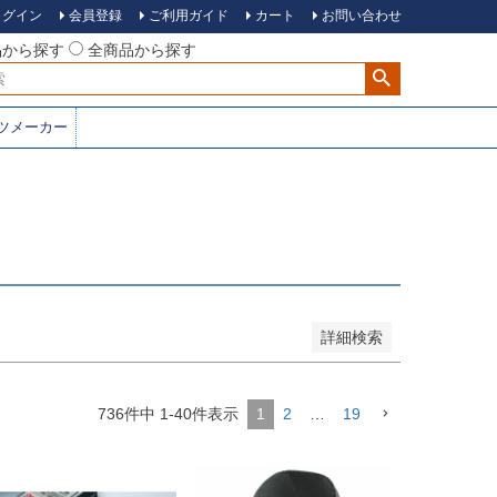
ログイン
会員登録
ご利用ガイド
カート
お問い合わせ
品から探す
全商品から探す
ツメーカー
録順
価格が安い順
価格が高い順
優先度順
キーワードヒット順
詳細検索
736
件中
1
-
40
件表示
1
2
…
19