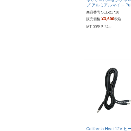
キリザーバータンクキ
プ アルミアルマイト Pui
商品番号
SEL-21718

ブラック：21718N

¥
3,600
販売価格
税込
ブルー：21718A

MT-09/SP 24～
レッド：21718R

オレンジ：21718T

シルバー：21718P

ゴールド：21718O

California Heat 12V 