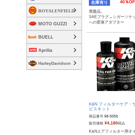
40％OF
在庫有り
廃盤品。

SAEプラグ→シガーソケ
への変換アダプター
MOTO GUZZI
BUELL
Aprilia
HarleyDavidson
K&N フィルターケア・
ビスキット
商品番号
99-5050

旧型番：K85

¥
4,180
販売価格
税込
MCS:960282

K&Nエアフィルター用オ