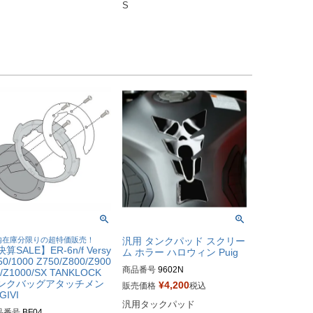
S
内在庫分限りの超特価販売！
汎用 タンクパッド スクリー
算SALE】ER-6n/f Versy
ム ホラー ハロウィン Puig
50/1000 Z750/Z800/Z900
商品番号
9602N
/Z1000/SX TANKLOCK
ンクバッグアタッチメン
¥
4,200
販売価格
税込
GIVI
汎用タックパッド
品番号
BF04