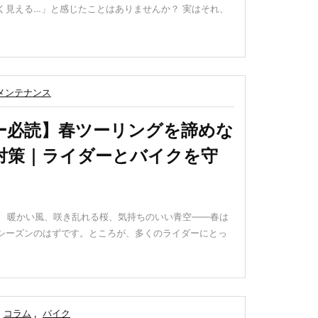
く見える…」と感じたことはありませんか？ 実はそれ、
メンテナンス
ー必読】春ツーリングを諦めな
対策｜ライダーとバイクを守
す。 暖かい風、咲き乱れる桜、気持ちのいい青空——春は
シーズンのはずです。ところが、多くのライダーにとっ
コラム
,
バイク