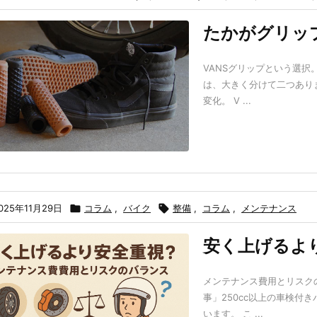
たかがグリッ
VANSグリップという選択
は、大きく分けて二つあり
変化。 V ...
025年11月29日

コラム
,
バイク

整備
,
コラム
,
メンテナンス
安く上げるよ
メンテナンス費用とリスク
事」250cc以上の車検付
います。 こ ...