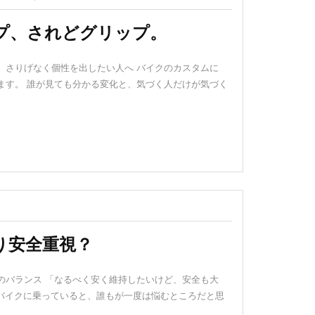
プ、されどグリップ。
。 さりげなく個性を出したい人へ バイクのカスタムに
ます。 誰が見ても分かる変化と、気づく人だけが気づく
り安全重視？
のバランス 「なるべく安く維持したいけど、安全も大
きバイクに乗っていると、誰もが一度は悩むところだと思