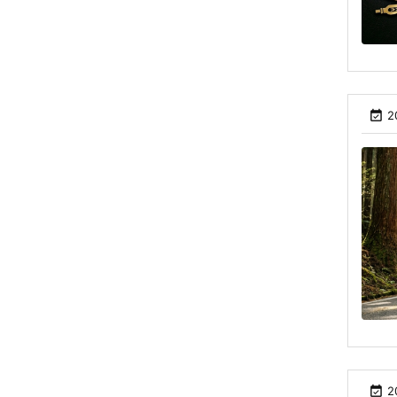

2

2