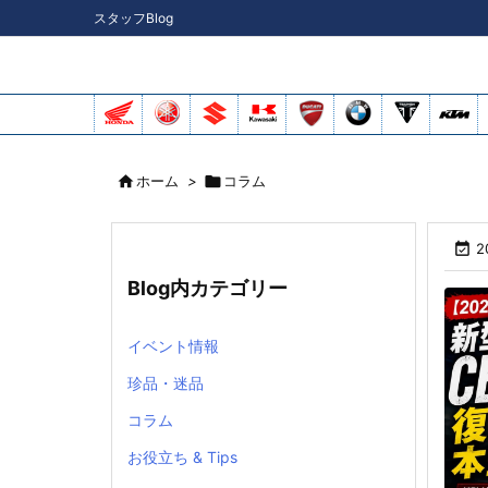
スタッフBlog

ホーム
>

コラム

2
Blog内カテゴリー
イベント情報
珍品・迷品
コラム
お役立ち & Tips