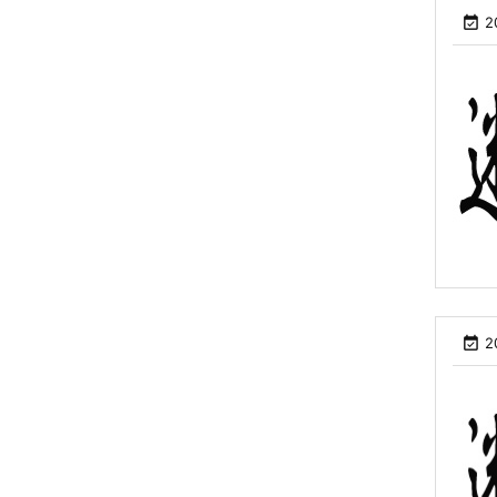

2

2