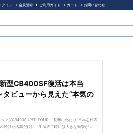
ログイン
会員登録
ご利用ガイド
カート
お問い合わせ
新型CB400SF復活は本当
ンタビューから見えた“本気の
ンダCB400SUPER FOUR。 長年にわたり“日本を代表
れ続けた名車だけに、生産終了時には大きな衝撃が ...