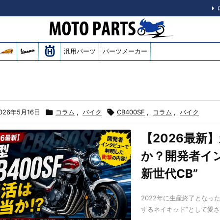
汎用パーツ
パーツメーカー
026年5月16日

コラム
,
バイク

CB400SF
,
コラム
,
バイク
【2026最新】
か？開発者イ
新世代CB”
2022年に生産終了となったホ
するネイキッド”として愛さ