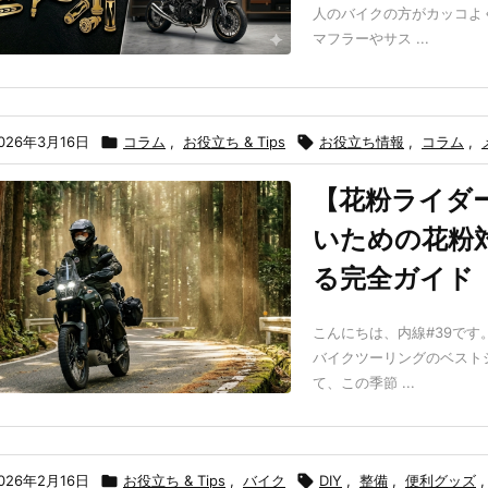
人のバイクの方がカッコよ
マフラーやサス ...
026年3月16日

コラム
,
お役立ち & Tips

お役立ち情報
,
コラム
,
【花粉ライダ
いための花粉
る完全ガイド
こんにちは、内線#39で
バイクツーリングのベスト
て、この季節 ...
026年2月16日

お役立ち & Tips
,
バイク

DIY
,
整備
,
便利グッズ
,