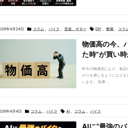
026年4月24日

コラム
,
バイク
,
音楽、ギター

DIY
,
整備
,
コラ
物価高の今、
た時”が買い
昨今の物価高により、食品
がりを感じるようになりま
います。 私事 ...
026年4月4日

コラム
,
バイク

AI
,
コラム
,
バイク
AIに“最強の