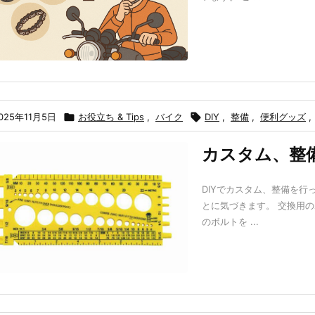
025年11月5日

お役立ち & Tips
,
バイク

DIY
,
整備
,
便利グッズ
,
カスタム、整
DIYでカスタム、整備を
とに気づきます。 交換用
のボルトを ...