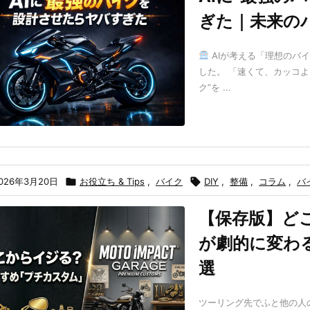
ぎた｜未来の
AIが考える「理想のバイ
した。 「速くて、カッコ
ク”を ...
026年3月20日

お役立ち & Tips
,
バイク

DIY
,
整備
,
コラム
,
バ
【保存版】ど
が劇的に変わ
選
ツーリング先でふと他の人