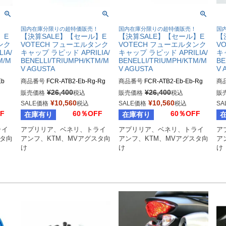
！
国内在庫分限りの超特価販売！
国内在庫分限りの超特価販売！
国
】E
【決算SALE】【セール】E
【決算SALE】【セール】E
【
ンク
VOTECH フューエルタンク
VOTECH フューエルタンク
V
IA/
キャップ ラピッド APRILIA/
キャップ ラピッド APRILIA/
キ
M/M
BENELLI/TRIUMPH/KTM/M
BENELLI/TRIUMPH/KTM/M
BE
V AGUSTA
V AGUSTA
V 
Eb
商品番号
FCR-ATB2-Eb-Rg-Rg
商品番号
FCR-ATB2-Eb-Eb-Rg
商
¥
26,400
¥
26,400
販売価格
税込
販売価格
税込
販
¥
10,560
¥
10,560
SALE価格
税込
SALE価格
税込
SA
F
60％OFF
60％OFF
在庫有り
在庫有り
ライ
アプリリア、ベネリ、トライ
アプリリア、ベネリ、トライ
ア
スタ向
アンフ、KTM、MVアグスタ向
アンフ、KTM、MVアグスタ向
ア
け
け
け