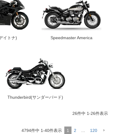
a(デイトナ)
Speedmaster America
Thunderbird(サンダーバード)
26
件中
1
-
26
件表示
4794
件中
1
-
40
件表示
1
2
…
120