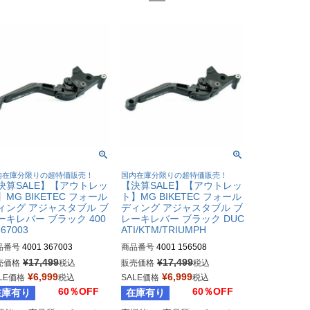
内在庫分限りの超特価販売！
国内在庫分限りの超特価販売！
決算SALE】【アウトレッ
【決算SALE】【アウトレッ
】MG BIKETEC フォール
ト】MG BIKETEC フォール
ィング アジャスタブル ブ
ディング アジャスタブル ブ
ーキレバー ブラック 400
レーキレバー ブラック DUC
367003
ATI/KTM/TRIUMPH
品番号
4001 367003
商品番号
4001 156508
¥
17,499
¥
17,499
売価格
税込
販売価格
税込
¥
6,999
¥
6,999
LE価格
税込
SALE価格
税込
60％OFF
60％OFF
在庫有り
在庫有り