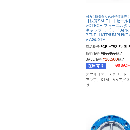
国内在庫分限りの超特価販売
【決算SALE】【セール
VOTECH フューエルタ
キャップ ラピッド APRIL
BENELLI/TRIUMPH/KT
V AGUSTA
商品番号
FCR-ATB2-Eb-Si-
¥
26,400
販売価格
税込
¥
10,560
SALE価格
税込
60％OF
在庫有り
アプリリア、ベネリ、ト
アンフ、KTM、MVアグ
け