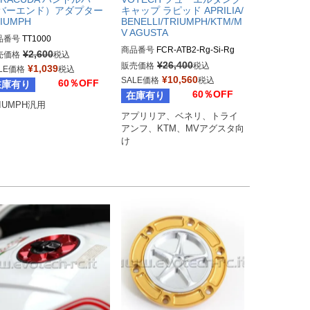
バーエンド）アダプター
キャップ ラピッド APRILIA/
IUMPH
BENELLI/TRIUMPH/KTM/M
V AGUSTA
品番号
TT1000
商品番号
FCR-ATB2-Rg-Si-Rg
¥
2,600
売価格
税込
¥
26,400
販売価格
税込
¥
1,039
LE価格
税込
¥
10,560
SALE価格
税込
60％OFF
在庫有り
60％OFF
在庫有り
IUMPH汎用
アプリリア、ベネリ、トライ
アンフ、KTM、MVアグスタ向
け