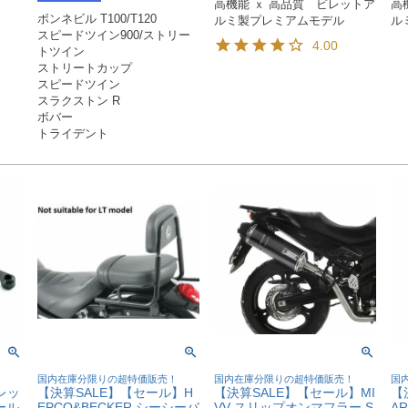
高機能 ｘ 高品質　ビレットア
高
ボンネビル T100/T120

ルミ製プレミアムモデル
ル
スピードツイン900/ストリー
4.00
トツイン

ストリートカップ

スピードツイン

スラクストン R

ボバー

トライデント
！
国内在庫分限りの超特価販売！
国内在庫分限りの超特価販売！
国
レッ
【決算SALE】【セール】H
【決算SALE】【セール】MI
【
ォール
EPCO&BECKER シーシーバ
VV スリップオンマフラー S
A