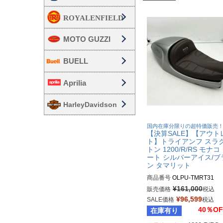
MOTO GUZZI
BUELL
Aprilia
HarleyDavidson
国内在庫分限りの超特価販売
【決算SALE】【アウト
ト】トライアンフ スラ
トン 1200/R/RS モナコ
ート シルバーアイス/ブ
ン タマリット
商品番号
OLPU-TMRT31

¥
161,000
販売価格
税込
¥
96,599
SALE価格
税込
40％OF
在庫有り