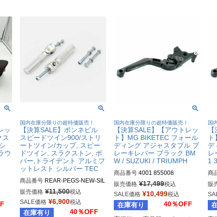
！
国内在庫分限りの超特価販売！
国内在庫分限りの超特価販売！
国
レッ
【決算SALE】ボンネビル
【決算SALE】【アウトレッ
【
クス
スピードツイン900/ストリ
ト】MG BIKETEC フォール
ト
 シ
ートツイン/カップ, スピー
ディング アジャスタブル ブ
デ
ラウ
ドツイン, スラクストン, ボ
レーキレバー ブラック BM
レ
バー,トライデント アルミフ
W / SUZUKI / TRIUMPH
1 
ットレスト シルバー TEC
商品番号
4001 855008
商
商品番号
REAR-PEGS-NEW-SIL
¥
17,499
販売価格
税込
販
¥
11,500
販売価格
税込
¥
10,499
SALE価格
税込
SA
¥
6,900
SALE価格
税込
F
40％OFF
在庫有り
40％OFF
在庫有り