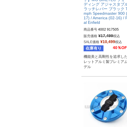
ディング アジャスタブル
ラッチレバー ブラック Tr
mph Speedmaster 900 
17) / America (02-16) / 
al Enfield
商品番号
4002 917505
¥
17,499
販売価格
税込
¥
10,499
SALE価格
税込
40％OF
在庫有り
機能美と高剛性を追求し
レットアルミ製プレミア
デル