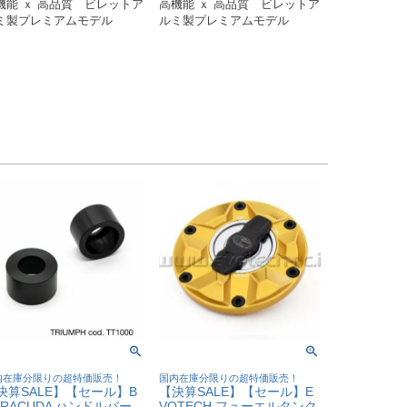
機能 ｘ 高品質　ビレットア
高機能 ｘ 高品質　ビレットア
ミ製プレミアムモデル
ルミ製プレミアムモデル
内在庫分限りの超特価販売！
国内在庫分限りの超特価販売！
決算SALE】【セール】B
【決算SALE】【セール】E
RRACUDA ハンドルバー
VOTECH フューエルタンク