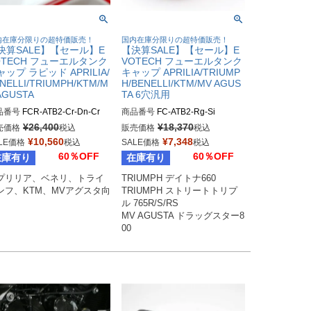
内在庫分限りの超特価販売！
国内在庫分限りの超特価販売！
決算SALE】【セール】E
【決算SALE】【セール】E
OTECH フューエルタンク
VOTECH フューエルタンク
ャップ ラピッド APRILIA/
キャップ APRILIA/TRIUMP
NELLI/TRIUMPH/KTM/M
H/BENELLI/KTM/MV AGUS
AGUSTA
TA 6穴汎用
品番号
FCR-ATB2-Cr-Dn-Cr
商品番号
FC-ATB2-Rg-Si
¥
26,400
¥
18,370
売価格
税込
販売価格
税込
¥
10,560
¥
7,348
LE価格
税込
SALE価格
税込
60％OFF
60％OFF
在庫有り
在庫有り
プリリア、ベネリ、トライ
TRIUMPH デイトナ660

ンフ、KTM、MVアグスタ向
TRIUMPH ストリートトリプ
ル 765R/S/RS

MV AGUSTA ドラッグスター8
00