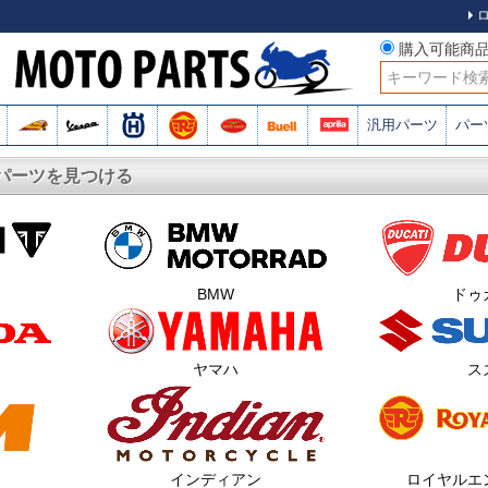
購入可能商
検索
汎用パーツ
パー
パーツを見つける
BMW
ドゥ
ヤマハ
ス
ロイヤルエ
インディアン