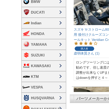
BMW
DUCATI
Indian
HONDA
YAMAHA
SUZUKI
KAWASAKI
KTM
VESPA
HUSQVARNA
パーツメーカーか