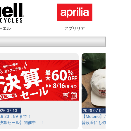
ーエル
アプリリア
026.07.13
2026.07.02
/16 23：59 まで！
【Motone】これからの
決算セール】開催中！！
普段着にも似合うキャップ