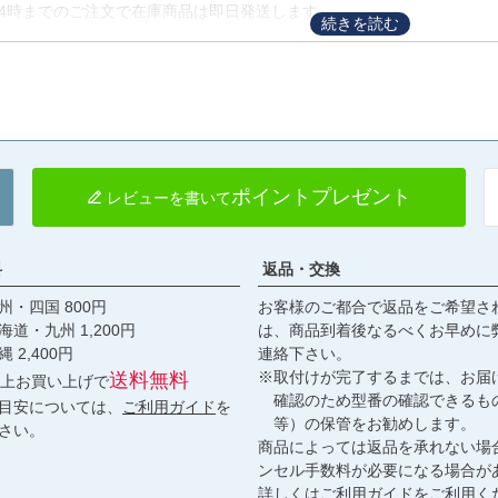
4時までのご注文で在庫商品は即日発送します。
乗って楽しむだけでなく、好みのバイクパーツでカスタムして楽しむ方
スタムパーツを日本全国どこからでも安心してご購入いただくため、モ
わりのあるバイクパーツ、カスタムパーツを安心してお求め頂けるよう
トパーツ)ではお客様に安心してバイクのカスタムパーツをご購入いただくた
入後の適合トラブルなど、お気軽にお問い合わせください。
詳しくはコ
ダート(DART Flyscreen)、DK design、フリースピリッツ(Free 
ポイントプレゼント
サー(OMEGA RACER)、タマリット(TAMARIT)、VINTCO、アクラポ
レビューを書いて
タムアクセス(CUSTOM ACCES)、CNC Racing、アルマックス(erm
ーリング(Fehling)、GBRacing、ジビ(GIVI)、GSG Mototechnik
ronics、IXIL(イクシル)、モトガジェット(MOTOGADGET)、MOMO デザ
料
返品・交換
ーチ(PUIG)、レムス(SCORPION)、スコーピオン(SCORPION)、SW-
・四国 800円
お客様のご都合で返品をご希望さ
)、ワンダーリッヒ(Wunderlich)、ザード(ZARD)、ブリティッシュ カスタム(Br
九州 1,200円
は、商品到着後なるべくお早めに
COBRA)、クリアキン(Kuryakyn)、La Rosa Design、メンフィスシェード
,400円
連絡下さい。
l Cycles)、トゥーブラザーズ(Two Brothers)等々、アメリカから
※取付けが完了するまでは、お届
送料無料
円以上お買い上げで
確認のため型番の確認できるも
目安については、
ご利用ガイド
を
等）の保管をお勧めします。
さい。
商品によっては返品を承れない場
ンセル手数料が必要になる場合が
詳しくは
ご利用ガイド
をご利用く