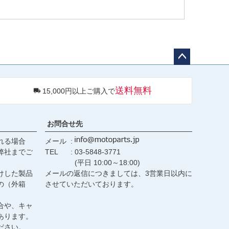
がたくさんいらっしゃると思います。
トパーツを通してインターネットでバイクパーツの販売
日々、努力しております。
めにサポートを行なっています。メールや電話で適合の確認
チラ
ペー
Spirits)、モトデミック(MOTODEMIC)、モートーン
ジト
送料無料
ヴィッチ、アロー(ARROW)、バラクーダ(Barracuda)、
15,000円以上ご購入で
ップ
ax)、エヴォテックパフォーマンス(EVOTECH
へ
(GSGモトテクニック)、ヘプコ＆ベッカー(Hepco&Becker)、
イン、OHLINS(オーリンズ)、パワーブロンズ
お問合せ先
MOTECH、ユニットガレージ(UNIT GARAGE)、ワンダー
れる場合
メール
itish Custom)、BIG BIKE PARTS、ビルトウェル
弊社までご
TEL
03-5848-3771
(memphis shades)、マスタング(Mustang)、ナショナ
(平日 10:00～18:00)
ヨーロッパまで多岐にわたって取り扱っております。
けした製品
メールの返信につきましては、3営業日以内に
の（外箱
させていただいております。
合や、キャ
あります。
ださい。