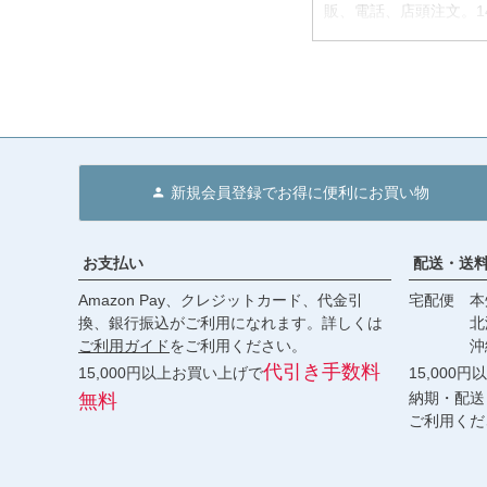
販、電話、店頭注文。1
バイクは購入した後、
私達はバイクの各種カ
をしております。こだ
MotoParts(モ
やパーツのご相談、購
取り扱いメーカーに関しては、
新規会員登録でお得に便利にお買い物
(MOTONE)、オメガレー
BOS EXHAUST、カス
PERFORMANCE)、フェ
Healtech Elect
お支払い
配送・送
(POWEBRONZE)、プ
Amazon Pay、クレジットカード、代金引
宅配便 本州
カインド(Wunderkind
換、銀行振込がご利用になれます。詳しくは
北海道・
(BILTWELL)、コブラ(
ご利用ガイド
をご利用ください。
沖縄 2
ルサイクル(Nationa
代引き手数料
15,000円以上お買い上げで
15,000
納期・配送
無料
ご利用くだ