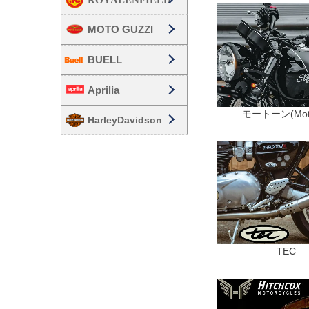
MOTO GUZZI
BUELL
Aprilia
HarleyDavidson