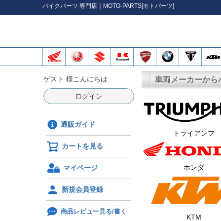
バイク
パーツ
専門店｜MOTO-PARTS[モトパーツ]
ゲスト 様こんにちは
車両メーカーから
ログイン
通販ガイド
トライアンフ
カートを見る
ホンダ
マイページ
新規会員登録
商品レビュー見る/書く
KTM