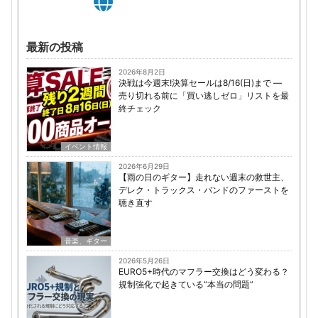
最新の投稿
2026年8月2日
決戦は今週末!決算セールは8/16(日)まで ―
売り切れる前に「買い逃しゼロ」リストを最
終チェック
イベント情報
2026年6月29日
【雨の日のギター】走れない週末の救世主、
デレク・トラックス・バンドのファーストを
聴き直す
音楽、ギター
2026年5月26日
EURO5+時代のマフラー交換はどう変わる？
規制強化で起きている“本当の問題”