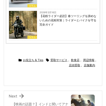
コラム
2026年3月16日
【花粉ライダー必読】春ツーリングを諦めな
いための花粉対策｜ライダーとバイクを守る
完全ガイド
コラム

お役立ち & Tips

受取サービス
,
飲食店
,
周辺情報
,
店頭受取
,
店舗案内

Next
【映画の話題？】インドと聞いてアナ