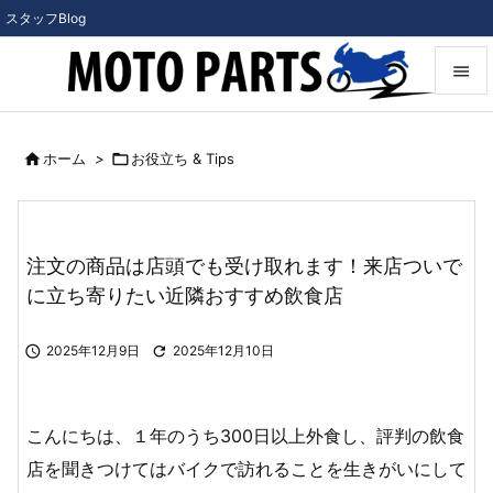
スタッフBlog


メニュ

ホーム
>

お役立ち & Tips

サイド

前へ
注文の商品は店頭でも受け取れます！来店ついで

に立ち寄りたい近隣おすすめ飲食店
次へ


2025年12月9日

2025年12月10日
検索
こんにちは、１年のうち300日以上外食し、評判の飲食
店を聞きつけてはバイクで訪れることを生きがいにして