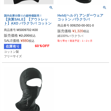
Held(ヘルド) アンダーウェア
国内在庫分限りの超特価販売！
【決算SALE】【アウトレッ
コットン バラクラバ
ト】AXO バラクラバ コットン
商品番号
009250-00-001-0

製 ブラック
009250-00/001-0-Stck
商品番号
MS009702-K00
販売価格
¥
1,320
税込
販売価格
¥
2,200
税込
綿100%バラクラバ
SALE価格
¥
880
税込
1～2ヶ月
60％OFF
在庫有り
コットン製

フリーサイズ