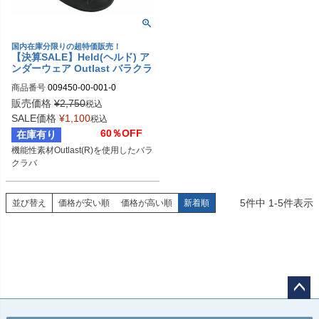
国内在庫分限りの超特価販売！
【決算SALE】Held(ヘルド) ア
ンダーウェア Outlast バラクラ
バ
商品番号
009450-00-001-0

009450-00/001-0-Stck
販売価格
¥
2,750
税込
SALE価格
¥
1,100
税込
60％OFF
在庫有り
機能性素材Outlast(R)を使用したバラ
クラバ
5
件中
1
-
5
件表示
並び替え
価格が安い順
価格が高い順
新着順
ペー