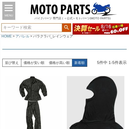
MENU
バイク
パーツ
専門店 | ＜公式＞モトパーツ(MOTO PARTS)
HOME
アパレル
バラクラバ_レインウェア
5
件中
1
-
5
件表示
並び替え
価格が安い順
価格が高い順
新着順