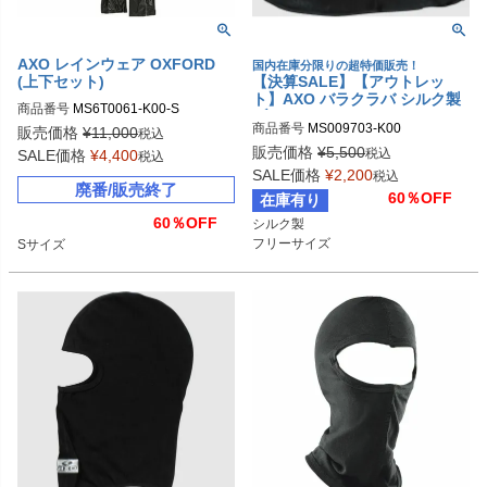
AXO レインウェア OXFORD
国内在庫分限りの超特価販売！
(上下セット)
【決算SALE】【アウトレッ
ト】AXO バラクラバ シルク製
商品番号
MS6T0061-K00-S
ブラック
商品番号
MS009703-K00
販売価格
¥
11,000
税込
販売価格
¥
5,500
税込
SALE価格
¥
4,400
税込
SALE価格
¥
2,200
税込
廃番/販売終了
60％OFF
在庫有り
60％OFF
シルク製

フリーサイズ
Sサイズ