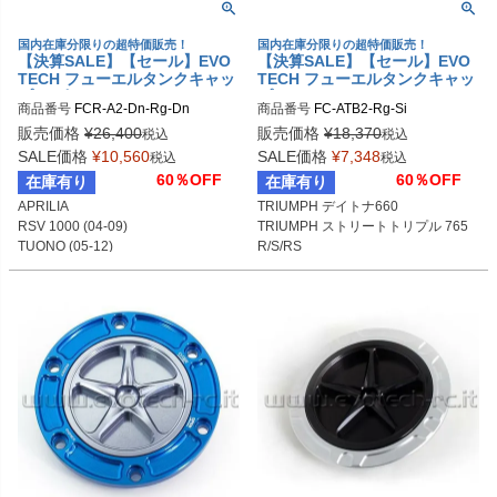
国内在庫分限りの超特価販売！
国内在庫分限りの超特価販売！
【決算SALE】【セール】EVO
【決算SALE】【セール】EVO
TECH フューエルタンクキャッ
TECH フューエルタンクキャッ
プ ラピッド APRILIA/DUCATI/
プ APRILIA/TRIUMPH/BENEL
商品番号
FCR-A2-Dn-Rg-Dn
商品番号
FC-ATB2-Rg-Si
KTM
LI/KTM/MV AGUSTA 6穴汎用
販売価格
¥
26,400
販売価格
¥
18,370
税込
税込
SALE価格
¥
10,560
SALE価格
¥
7,348
税込
税込
60％OFF
60％OFF
在庫有り
在庫有り
APRILIA

TRIUMPH デイトナ660

RSV 1000 (04-09)

TRIUMPH ストリートトリプル 765
TUONO (05-12)

R/S/RS

RSV4/R/FACTORY

MV AGUSTA ドラッグスター800
TUONO V4 (11-12)

DUCATI

STREETFIGHTER

KTM

RC8

MV AGUSTA

BRUTALE/F4 (10-12)