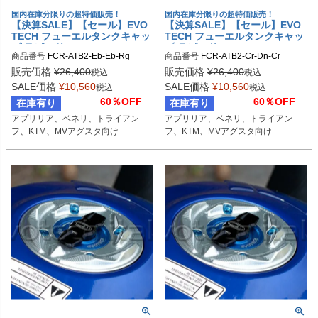
国内在庫分限りの超特価販売！
国内在庫分限りの超特価販売！
【決算SALE】【セール】EVO
【決算SALE】【セール】EVO
TECH フューエルタンクキャッ
TECH フューエルタンクキャッ
プ ラピッド APRILIA/BENELL
プ ラピッド APRILIA/BENELL
商品番号
FCR-ATB2-Eb-Eb-Rg
商品番号
FCR-ATB2-Cr-Dn-Cr
I/TRIUMPH/KTM/MV AGUSTA
I/TRIUMPH/KTM/MV AGUSTA
販売価格
¥
26,400
販売価格
¥
26,400
税込
税込
SALE価格
¥
10,560
SALE価格
¥
10,560
税込
税込
60％OFF
60％OFF
在庫有り
在庫有り
アプリリア、ベネリ、トライアン
アプリリア、ベネリ、トライアン
フ、KTM、MVアグスタ向け
フ、KTM、MVアグスタ向け