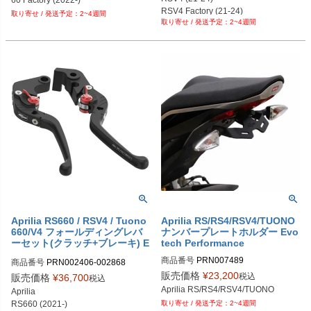
PRN002407-002409-81

PRN015516-04
RSV4 Factory (21-24)

2~4週間
PRN002407-002409-83

2~4週間
Tuono V4 (21-24)

PRN002407-002409-84

Tuono V4 Factory (21-24)
PRN002407-002409-85

PRN002407-002409-86

PRN002407-002409-87

PRN002407-002409-88

PRN002407-002409-89

PRN002407-002409-90

PRN002407-002409-91

PRN002407-002409-92

PRN002407-002409-93

PRN002407-002409-94

PRN002407-002409-95

PRN002407-002409-96

PRN002407-002409-97

PRN002407-002409-98

PRN002407-002409-99

Aprilia RS660 / RSV4 / Tuono
Aprilia RS/RS4/RSV4/TUONO
PRN002407-002409-100

660/V4 フォールディングレバ
ナンバープレートホルダー Evo
PRN002407-002409-101

ーセット(クラッチ+ブレーキ) E
tech Performance
votech Performance
PRN002407-002409-102

商品番号
PRN007489

商品番号
PRN002406-002868

PRN002407-002409-103

PRN007489-01

PRN002406-002868-01

販売価格
¥
23,200
税込
販売価格
¥
36,700
税込
PRN002407-002409-104

PRN007489-02

PRN002406-002868-02

Aprilia RS/RS4/RSV4/TUONO
Aprilia

PRN002407-002409-105

PRN007489-03

PRN002406-002868-03

RS660 (2021-)

PRN002407-002409-106

2~4週間
PRN007489-04
