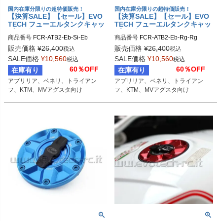
国内在庫分限りの超特価販売！
国内在庫分限りの超特価販売！
【決算SALE】【セール】EVO
【決算SALE】【セール】EVO
TECH フューエルタンクキャッ
TECH フューエルタンクキャッ
プ ラピッド APRILIA/BENELL
プ ラピッド APRILIA/BENELL
商品番号
FCR-ATB2-Eb-Si-Eb
商品番号
FCR-ATB2-Eb-Rg-Rg
I/TRIUMPH/KTM/MV AGUSTA
I/TRIUMPH/KTM/MV AGUSTA
販売価格
¥
26,400
販売価格
¥
26,400
税込
税込
SALE価格
¥
10,560
SALE価格
¥
10,560
税込
税込
60％OFF
60％OFF
在庫有り
在庫有り
アプリリア、ベネリ、トライアン
アプリリア、ベネリ、トライアン
フ、KTM、MVアグスタ向け
フ、KTM、MVアグスタ向け