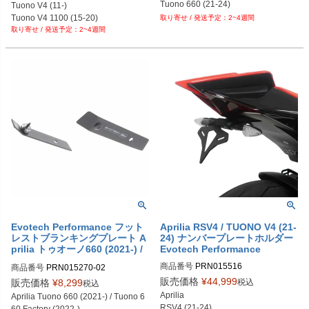
PRN012448-03

PRN002407-002409-52

Tuono 660 (21-24)
Tuono V4 (11-)

PRN012448-04

PRN002407-002409-54

Tuono V4 1100 (15-20)
2~4週間
PRN012448-05

PRN002407-002409-55

2~4週間
PRN012448-06

PRN002407-002409-56

PRN012448-07

PRN002407-002409-57

PRN012448-08

PRN002407-002409-58

PRN012448-09
PRN002407-002409-59

PRN002407-002409-61

PRN002407-002409-62

PRN002407-002409-63

PRN002407-002409-64

PRN002407-002409-65

PRN002407-002409-66

PRN002407-002409-67

PRN002407-002409-68

PRN002407-002409-69

PRN002407-002409-70

PRN002407-002409-71

Evotech Performance フット
Aprilia RSV4 / TUONO V4 (21-
PRN002407-002409-72

レストブランキングプレート A
24) ナンバープレートホルダー
PRN002407-002409-75

prilia トゥオーノ660 (2021-) /
Evotech Performance
PRN002407-002409-76

トゥオーノ660 Factory (2022
PRN002407-002409-77

商品番号
PRN015516

商品番号
PRN015270-02
-)
PRN002407-002409-78

PRN015516-01

販売価格
¥
44,999
税込
販売価格
¥
8,299
税込
PRN002407-002409-79

PRN015516-02

Aprilia

Aprilia Tuono 660 (2021-) / Tuono 6
PRN002407-002409-80

PRN015516-03

RSV4 (21-24)

60 Factory (2022-)