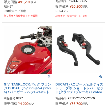
DYM-AP-RS457-FR-OR：前後セッ
商品番号
販売価格
¥
91,201
税込
ト・オレンジ

販売価格
¥
20,200
税込
RS457

DYM-AP-RS457-FR-BK：前後セッ
RSV4 25-
ト・ブラック

4～6週間
4～6週
DYM-AP-RS457-R-OR：リアのみ・
オレンジ

DYM-AP-RS457-R-BK：リアのみ・
ブラック
GIVI TANKLOCKバッグ フラン
DUCATI パニガーレ/ムルティス
ジ DUCATI ディアベルV4 (23-2
トラーダ等 ショートレバーセッ
5) / パニガーレV2(21-24)/スト
ト(クラッチ+ブレーキ) Evotec
リートファイターV4(20-24)
h Performance
商品番号
BF77
商品番号
PRN002407-002409

PRN002407-002409-01

販売価格
¥
4,200
販売価格
¥
36,700
税込
税込