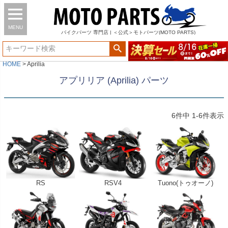
MENU
バイク
パーツ
専門店 | ＜公式＞モトパーツ(MOTO PARTS)
HOME
Aprilia
アプリリア (Aprilia) パーツ
6
件中
1
-
6
件表示
RS
RSV4
Tuono(トゥオーノ)