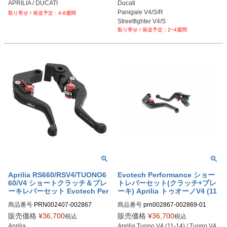
PRN002407-002409-02

APRILIA / DUCATI
Ducati

PRN002407-002409-03

Panigale V4/S/R

4-8週間
PRN002407-002409-04

Streetfighter V4/S

PRN002407-002409-05

2~4週間
Monster/Multistrada

PRN002407-002409-06

Diavel 他対応
PRN002407-002409-07

PRN002407-002409-08

PRN002407-002409-09

PRN002407-002409-10

PRN002407-002409-11

PRN002407-002409-12

PRN002407-002409-13

PRN002407-002409-14

PRN002407-002409-15

PRN002407-002409-16

PRN002407-002409-17

PRN002407-002409-18

PRN002407-002409-19

PRN002407-002409-20

PRN002407-002409-21

Aprilia RS660/RSV4/TUONO6
Evotech Performance ショー
60/V4 ショートクラッチ＆ブレ
トレバーセット(クラッチ+ブレ
PRN002407-002409-22

ーキレバーセット Evotech Per
ーキ) Aprilia トゥオーノV4 (11
PRN002407-002409-23

formance
-14) / トゥオーノV4 1100 Fact
PRN002407-002409-24

商品番号
PRN002407-002867

商品番号
prn002867-002869-01
ory (15-16) / トゥオーノV4 110
PRN002407-002409-25

PRN002407-002867-01

0 RR (15-16)
販売価格
¥
36,700
販売価格
¥
36,700
税込
税込
PRN002407-002409-26

PRN002407-002867-02

Aprilia

Aprilia Tuono V4 (11-14) / Tuono V4 