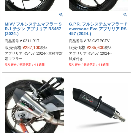
MIVV フルシステムマフラー S
G.P.R. フルシステムマフラー P
R-1 チタン アプリリア RS457
owercone Evo アプリリア RS
(2024-)
457 (2024-)
商品番号
A.021.LR1T
商品番号
A.78.CAT.PCEV
販売価格
¥
287,100
販売価格
¥
235,600
税込
税込
アプリリア RS457 (2024-) 車検非対
アプリリア RS457 (2024-)
応マフラー
触媒付き
4-8週間
4-8週間