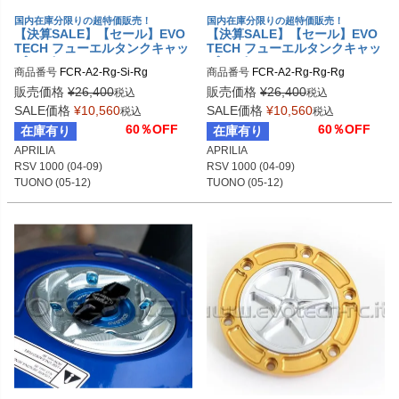
国内在庫分限りの超特価販売！
国内在庫分限りの超特価販売！
【決算SALE】【セール】EVO
【決算SALE】【セール】EVO
TECH フューエルタンクキャッ
TECH フューエルタンクキャッ
プ ラピッド APRILIA/DUCATI/
プ ラピッド APRILIA/DUCATI/
商品番号
FCR-A2-Rg-Si-Rg
商品番号
FCR-A2-Rg-Rg-Rg
KTM
KTM
販売価格
¥
26,400
販売価格
¥
26,400
税込
税込
SALE価格
¥
10,560
SALE価格
¥
10,560
税込
税込
60％OFF
60％OFF
在庫有り
在庫有り
APRILIA

APRILIA

RSV 1000 (04-09)

RSV 1000 (04-09)

TUONO (05-12)

TUONO (05-12)

RSV4/R/FACTORY

RSV4/R/FACTORY

TUONO V4 (11-12)

TUONO V4 (11-12)

DUCATI

DUCATI

STREETFIGHTER

STREETFIGHTER

KTM

KTM

RC8

RC8

MV AGUSTA

MV AGUSTA

BRUTALE/F4 (10-12)
BRUTALE/F4 (10-12)