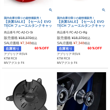
国内在庫分限りの超特価販売！
国内在庫分限りの超特価販売！
【決算SALE】【セール】EVO
【決算SALE】【セール】EVO
TECH フューエルタンクキャッ
TECH フューエルタンクキャッ
プ APRILIA/DUCATI/KTM/MV
プ APRILIA/DUCATI/KTM/MV
商品番号
FC-A2-Cr-Si
商品番号
FC-A2-Cr-Rg
AGUSTA
AGUSTA
販売価格
¥
18,370
販売価格
¥
18,370
税込
税込
SALE価格
¥
7,348
SALE価格
¥
7,348
税込
税込
60％OFF
60％OFF
在庫有り
在庫有り
アプリリア RSV4

アプリリア RSV4

KTM RC8

KTM RC8

MVアグスタ F4
MVアグスタ F4