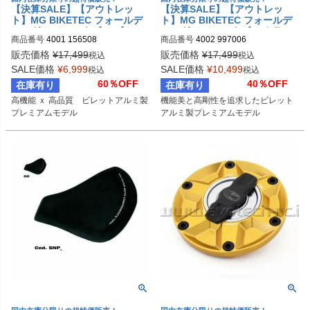
【決算SALE】【アウトレッ
【決算SALE】【アウトレッ
ト】MG BIKETEC フォールデ
ト】MG BIKETEC フォールデ
ィング アジャスタブル ブレー
ィング アジャスタブル クラッ
商品番号
4001 156508
商品番号
4002 997006
キレバー ブラック DUCATI/KT
チレバー ブラック SUZUKI / Y
M/TRIUMPH
AMAHA / アプリリア
販売価格
¥
17,499
販売価格
¥
17,499
税込
税込
SALE価格
¥
6,999
SALE価格
¥
10,499
税込
税込
60％OFF
40％OFF
在庫有り
在庫有り
高機能 ｘ 高品質　ビレットアルミ製
機能美と高剛性を追求したビレット
プレミアムモデル
アルミ製プレミアムモデル