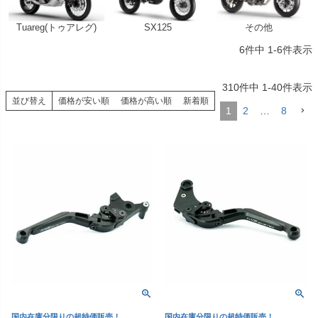
Tuareg(トゥアレグ)
SX125
その他
6
件中
1
-
6
件表示
310
件中
1
-
40
件表示
並び替え
価格が安い順
価格が高い順
新着順
1
2
…
8
国内在庫分限りの超特価販売！
国内在庫分限りの超特価販売！