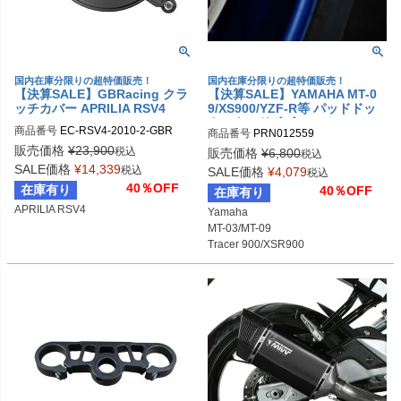
国内在庫分限りの超特価販売！
国内在庫分限りの超特価販売！
【決算SALE】GBRacing クラ
【決算SALE】YAMAHA MT-0
ッチカバー APRILIA RSV4
9/XS900/YZF-R等 パッドドッ
クスタンドボビン Evotech Per
商品番号
EC-RSV4-2010-2-GBR

商品番号
PRN012559

formance
gbr_EC-RSV4-2010-2-GBR
PRN012559-01

販売価格
¥
23,900
税込
販売価格
¥
6,800
税込
PRN012559-02

SALE価格
¥
14,339
税込
SALE価格
¥
4,079
税込
PRN012559-03

40％OFF
在庫有り
40％OFF
在庫有り
PRN012559-04

APRILIA RSV4
Yamaha

PRN012559-05

MT-03/MT-09

PRN012559-06

Tracer 900/XSR900

PRN012559-07

YZF-R1/R3/R6

PRN012559-08

Aprilia

PRN012559-09

Dorsoduro 1200

PRN012559-12

RSV1000
PRN012559-13

PRN012559-14

PRN012559-15

PRN012559-16

PRN012559-17

PRN012559-18
