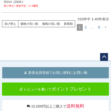
PRN002406-002868-04

RSV4  (2009-)

PRN002407-002409-107

PRN007489-05

PRN002406-002868-05

2~4週間
Tuono 660  (2021-)

PRN002407-002409-108

PRN007489-06

PRN002406-002868-06

Tuono V4  (2021-2024)
PRN002407-002409-109

PRN007489-07

PRN002406-002868-07

PRN002407-002409-110

PRN007489-08

PRN002406-002868-08

310
件中
1
-
40
件表示
PRN002407-002409-111

PRN007489-09

PRN002406-002868-09

並び替え
価格が安い順
価格が高い順
新着順
PRN002407-002409-112

PRN007489-10

1
2
…
8
PRN002406-002868-10

PRN002407-002409-113

PRN007489-11

PRN002406-002868-11

PRN002407-002409-114

PRN007489-12

PRN002406-002868-12

PRN002407-002409-114

PRN007489-13

PRN002406-002868-15

PRN002407-002409-114

PRN007489-14

PRN002406-002868-16

PRN002407-002409-115

PRN007489-15

PRN002406-002868-17

PRN002407-002409-116

PRN007489-16
PRN002406-002868-18

PRN002407-002409-117

PRN002406-002868-19
PRN002407-002409-118

ペー
PRN002407-002409-118

ジト
PRN002407-002409-119

新規会員登録でお得に便利にお買い物
PRN002407-002409-120

ップ
PRN002407-002409-121

へ
PRN002407-002409-122

PRN002407-002409-123

ポイントプレゼント
レビューを書いて
PRN002407-002409-124
送料無料
15,000円以上ご購入で