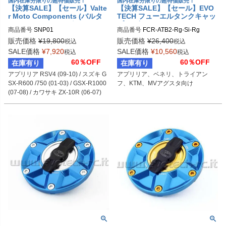
国内在庫分限りの超特価販売！
国内在庫分限りの超特価販売！
【決算SALE】【セール】Valte
【決算SALE】【セール】EVO
r Moto Components (バルタ
TECH フューエルタンクキャッ
ーモト） レーシングシートフォ
プ ラピッド APRILIA/BENELL
商品番号
SNP01
商品番号
FCR-ATB2-Rg-Si-Rg
ーム アプリリア / スズキ / カワ
I/TRIUMPH/KTM/MV AGUSTA
サキ
販売価格
¥
19,800
販売価格
¥
26,400
税込
税込
SALE価格
¥
7,920
SALE価格
¥
10,560
税込
税込
60％OFF
60％OFF
在庫有り
在庫有り
アプリリア RSV4 (09-10) / スズキ G
アプリリア、ベネリ、トライアン
SX-R600 /750 (01-03) / GSX-R1000 
フ、KTM、MVアグスタ向け