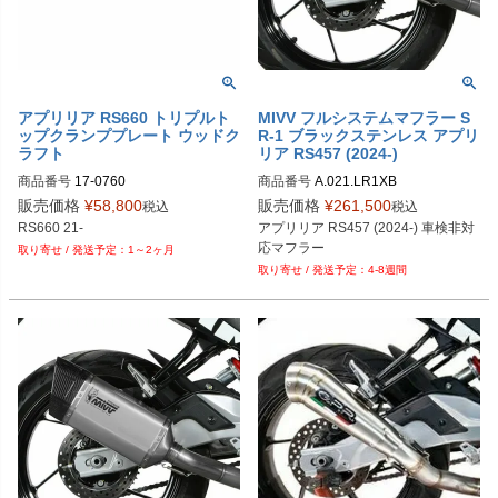
PRN012559-19

PRN012559-20

PRN012559-21

PRN012559-22

PRN012559-23

PRN012559-24

アプリリア RS660 トリプルト
MIVV フルシステムマフラー S
PRN012559-25

ップクランププレート ウッドク
R-1 ブラックステンレス アプリ
PRN012559-26

ラフト
リア RS457 (2024-)
PRN012559-27

商品番号
17-0760

商品番号
A.021.LR1XB
PRN012559-28

販売価格
¥
58,800
販売価格
¥
261,500
税込
税込
PRN012559-29
RS660 21-
アプリリア RS457 (2024-) 車検非対
応マフラー
1～2ヶ月
4-8週間