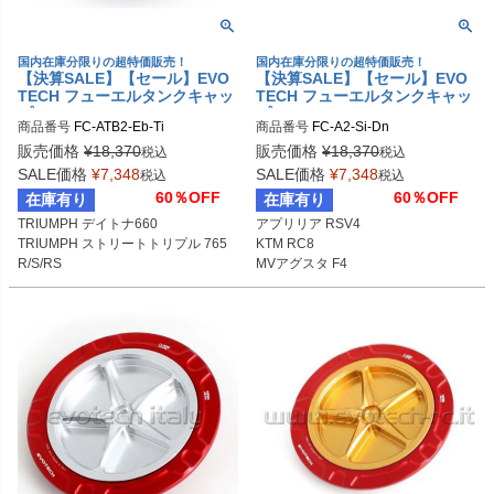
国内在庫分限りの超特価販売！
国内在庫分限りの超特価販売！
【決算SALE】【セール】EVO
【決算SALE】【セール】EVO
TECH フューエルタンクキャッ
TECH フューエルタンクキャッ
プ APRILIA/TRIUMPH/BENEL
プ APRILIA/DUCATI/KTM/MV
商品番号
FC-ATB2-Eb-Ti
商品番号
FC-A2-Si-Dn
LI/KTM/MV AGUSTA 6穴汎用
AGUSTA
販売価格
¥
18,370
販売価格
¥
18,370
税込
税込
SALE価格
¥
7,348
SALE価格
¥
7,348
税込
税込
60％OFF
60％OFF
在庫有り
在庫有り
TRIUMPH デイトナ660

アプリリア RSV4

TRIUMPH ストリートトリプル 765
KTM RC8

R/S/RS

MVアグスタ F4
MV AGUSTA ドラッグスター800