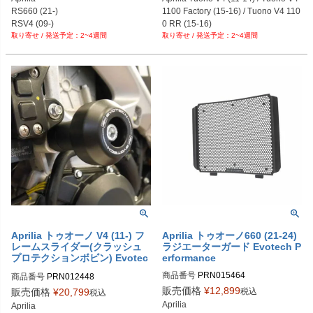
PRN002407-002409-27

PRN002407-002867-03

RS660 (21-)

1100 Factory (15-16) / Tuono V4 110
PRN002407-002409-28

PRN002407-002867-04

RSV4 (09-)

0 RR (15-16)
PRN002407-002409-29

PRN002407-002867-05

2~4週間
2~4週間
Tuono 660 (21-)

PRN002407-002409-30

PRN002407-002867-06

Tuono V4 (21-24)
PRN002407-002409-31

PRN002407-002867-07

PRN002407-002409-32

PRN002407-002867-08

PRN002407-002409-33

PRN002407-002867-09

PRN002407-002409-34

PRN002407-002867-10

PRN002407-002409-35

PRN002407-002867-11

PRN002407-002409-36

PRN002407-002867-12

PRN002407-002409-37

PRN002407-002867-15

PRN002407-002409-38

PRN002407-002867-16

PRN002407-002409-39

PRN002407-002867-17

PRN002407-002409-40

PRN002407-002867-18

PRN002407-002409-41

PRN002407-002867-19
PRN002407-002409-42

PRN002407-002409-43

PRN002407-002409-44

PRN002407-002409-45

Aprilia トゥオーノ V4 (11-) フ
Aprilia トゥオーノ660 (21-24)
PRN002407-002409-46

レームスライダー(クラッシュ
ラジエーターガード Evotech P
PRN002407-002409-47

プロテクションボビン) Evotec
erformance
PRN002407-002409-48

h Performance
商品番号
PRN015464

商品番号
PRN012448

PRN002407-002409-49

PRN015464-01
PRN012448-01

販売価格
¥
12,899
PRN002407-002409-50

税込
販売価格
¥
20,799
税込
PRN012448-02

PRN002407-002409-51

Aprilia

Aprilia
