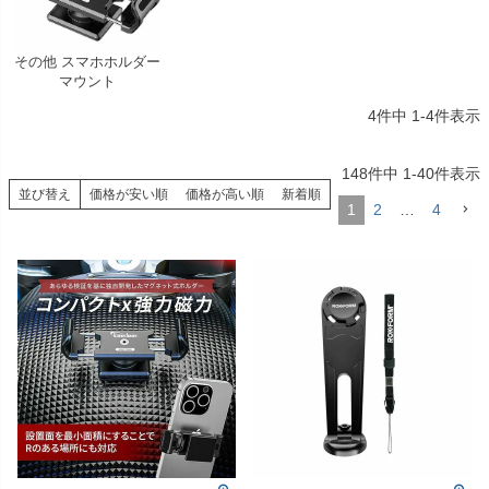
その他 スマホホルダー
マウント
4
件中
1
-
4
件表示
148
件中
1
-
40
件表示
並び替え
価格が安い順
価格が高い順
新着順
1
2
…
4