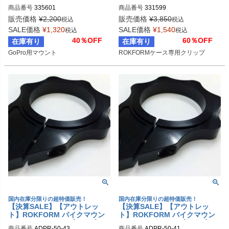
ンマウント GoProマウント
ンケースアクセサリー ROKMEI
商品番号
335601
商品番号
331599
STER CLIP
販売価格
¥
2,200
販売価格
¥
3,850
税込
税込
SALE価格
¥
1,320
SALE価格
¥
1,540
税込
税込
40％OFF
60％OFF
在庫有り
在庫有り
GoPro用マウント
ROKFORMケース専用クリップ
国内在庫分限りの超特価販売！
国内在庫分限りの超特価販売！
【決算SALE】【アウトレッ
【決算SALE】【アウトレッ
ト】ROKFORM バイクマウン
ト】ROKFORM バイクマウン
ト フォーククランプタイプ ア
ト フォーククランプタイプ ア
商品番号
ADPR-50-43
商品番号
ADPR-50-41