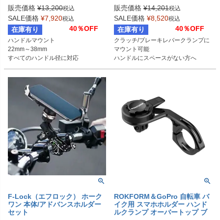
販売価格
¥
13,200
販売価格
¥
14,201
税込
税込
SALE価格
¥
7,920
SALE価格
¥
8,520
税込
税込
40％OFF
40％OFF
在庫有り
在庫有り
ハンドルマウント

クラッチ/ブレーキレバークランプに
22mm～38mm

マウント可能

すべてのハンドル径に対応
ハンドルにスペースがない方へ
F-Lock（エフロック） ホーク
ROKFORM＆GoPro 自転車 バ
ワン 本体/アドバンスホルダー
イク用 スマホホルダー ハンド
セット
ルクランプ オーバートップ ブ
ラック