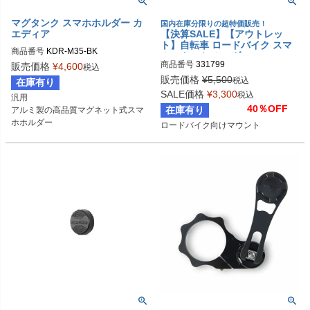
マグタンク スマホホルダー カ
国内在庫分限りの超特価販売！
エディア
【決算SALE】【アウトレッ
ト】自転車 ロードバイク スマ
商品番号
KDR-M35-BK

ホマウント/ホルダー ROKFOR
商品番号
331799
販売価格
¥
4,600
M アヘッドステム v
税込
販売価格
¥
5,500
税込
在庫有り
SALE価格
¥
3,300
税込
汎用

40％OFF
在庫有り
アルミ製の高品質マグネット式スマ
ホホルダー
ロードバイク向けマウント