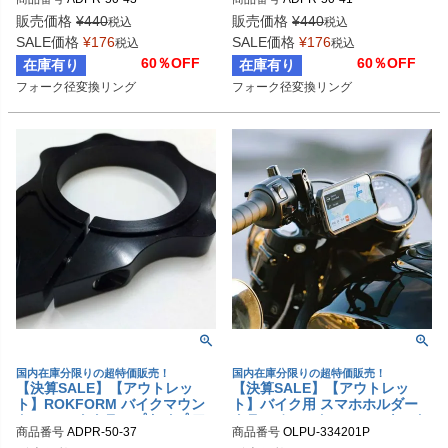
ダプターリング 43ミリ変換
ダプターリング 41ミリ変換
販売価格
¥
440
販売価格
¥
440
税込
税込
SALE価格
¥
176
SALE価格
¥
176
税込
税込
60％OFF
60％OFF
在庫有り
在庫有り
フォーク径変換リング
フォーク径変換リング
国内在庫分限りの超特価販売！
国内在庫分限りの超特価販売！
【決算SALE】【アウトレッ
【決算SALE】【アウトレッ
ト】ROKFORM バイクマウン
ト】バイク用 スマホホルダー
ト フォーククランプタイプ ア
クラッチコントロールマウント
商品番号
ADPR-50-37
商品番号
OLPU-334201P
ダプターリング 37ミリ変換
ブラック ロックフォーム