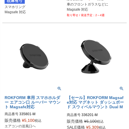
在庫有り
車のフロントガラスなどに

スマホリング

Magsafe 対応
Magsafe 対応
2～4週
ROKFORM 車用 スマホホルダ
【セール】ROKFORM Magsaf
ー エアコン口 ルーバー マウン
e対応 マグネット ダッシュボー
ト Magsafe対応
ド スウィベルマウント Dual M
agnet
商品番号
335801-M
商品番号
336201-M
販売価格
¥
5,100
税込
販売価格
¥
6,100
税込
エアコンの送風口へ

SALE価格
¥
5,309
税込