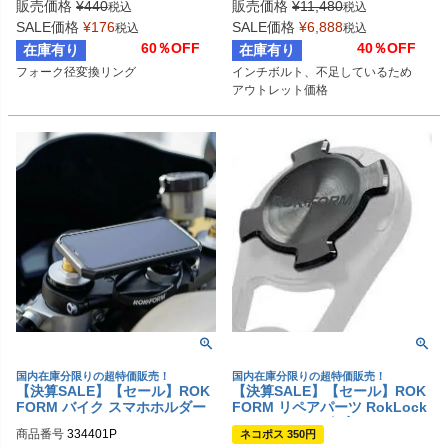
販売価格
¥
440
販売価格
¥
11,480
税込
税込
SALE価格
¥
176
SALE価格
¥
6,888
税込
税込
60％OFF
40％OFF
在庫有り
在庫有り
フォーク径変換リング
インチボルト、不足しているため

アウトレット価格
国内在庫分限りの超特価販売！
国内在庫分限りの超特価販売！
【決算SALE】【セール】ROK
【決算SALE】【セール】ROK
FORM バイク スマホホルダー
FORM リペアパーツ RokLock
ステムマウント
リペアキット(3個入)
商品番号
334401P
ネコポス 350円