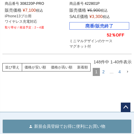
商品番号
308220P-PRO
商品番号
422801P
販売価格
¥
7,100
販売価格
¥
6,900
税込
税込
iPhone13プロ用

SALE価格
¥
3,300
税込
ワイヤレス充電対応
廃番/販売終了
2～4週
52％OFF
ミニマルデザインのケース

マグネット付
148
件中
1
-
40
件表示
並び替え
価格が安い順
価格が高い順
新着順
1
2
…
4
ペー
ジト
新規会員登録でお得に便利にお買い物
ップ