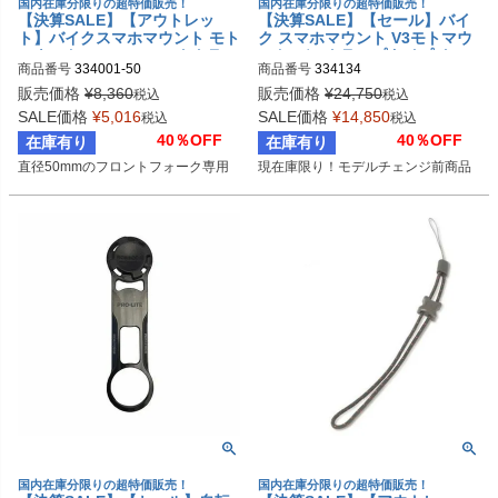
国内在庫分限りの超特価販売！
国内在庫分限りの超特価販売！
【決算SALE】【アウトレッ
【決算SALE】【セール】バイ
ト】バイクスマホマウント モト
ク スマホマウント V3モトマウ
マウント 50mmフォーククラン
ント バークランプタイプ クロ
商品番号
334001-50
商品番号
334134
プタイプ ROKFORM
ーム ROKFORM
販売価格
¥
8,360
販売価格
¥
24,750
税込
税込
SALE価格
¥
5,016
SALE価格
¥
14,850
税込
税込
40％OFF
40％OFF
在庫有り
在庫有り
直径50mmのフロントフォーク専用
現在庫限り！モデルチェンジ前商品
国内在庫分限りの超特価販売！
国内在庫分限りの超特価販売！