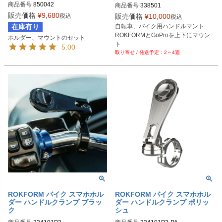
商品番号
850042
商品番号
338501
販売価格
¥
9,680
税込
販売価格
¥
10,000
税込
在庫有り
自転車、バイク用ハンドルマント

ROKFORMとGoProを上下にマウン
ホルダー、マウントのセット
ト

5.00
2～4週
7/8”(22mm) ～2.25”(57mm)径
ROKFORM バイク スマホホル
ROKFORM バイク スマホホル
ダー ハンドルクランプ ブラッ
ダー ハンドルクランプ ポリッ
ク
シュ