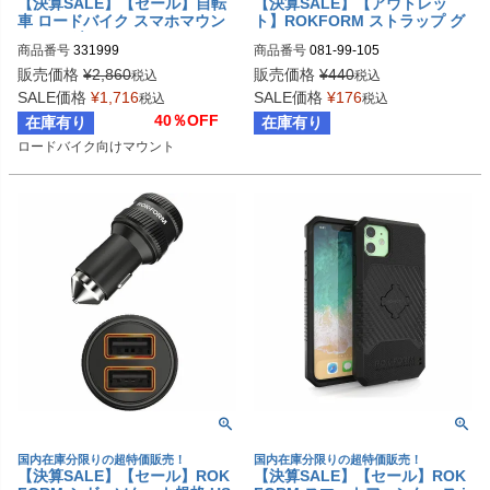
【決算SALE】【セール】自転
【決算SALE】【アウトレッ
車 ロードバイク スマホマウン
ト】ROKFORM ストラップ グ
ト/ホルダー ROKFORM PRO-L
レー/オレンジ
商品番号
331999
商品番号
081-99-105
ITE アヘッドステムマウントタ
イプ
販売価格
¥
2,860
販売価格
¥
440
税込
税込
SALE価格
¥
1,716
SALE価格
¥
176
税込
税込
40％OFF
在庫有り
在庫有り
ロードバイク向けマウント
国内在庫分限りの超特価販売！
国内在庫分限りの超特価販売！
【決算SALE】【セール】ROK
【決算SALE】【セール】ROK