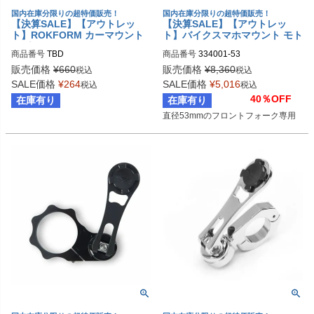
国内在庫分限りの超特価販売！
国内在庫分限りの超特価販売！
【決算SALE】【アウトレッ
【決算SALE】【アウトレッ
ト】ROKFORM カーマウント
ト】バイクスマホマウント モト
マグネットマウント スモール
マウント 53mmフォーククラン
商品番号
TBD
商品番号
334001-53
プタイプ ROKFORM
販売価格
¥
660
販売価格
¥
8,360
税込
税込
SALE価格
¥
264
SALE価格
¥
5,016
税込
税込
40％OFF
在庫有り
在庫有り
直径53mmのフロントフォーク専用