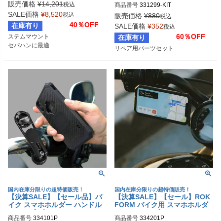
販売価格
¥
14,201
税込
商品番号
331299-KIT
SALE価格
¥
8,520
税込
販売価格
¥
880
税込
40％OFF
在庫有り
SALE価格
¥
352
税込
60％OFF
ステムマウント

在庫有り
セパハンに最適
リペア用パーツセット
国内在庫分限りの超特価販売！
国内在庫分限りの超特価販売！
【決算SALE】【セール品】バ
【決算SALE】【セール】ROK
イク スマホホルダー ハンドル
FORM バイク用 スマホホルダ
クランプ ブラック ROKFORM
ー クラッチ/ブレーキレバーホ
商品番号
334101P
商品番号
334201P
ルダーマウント ブラック