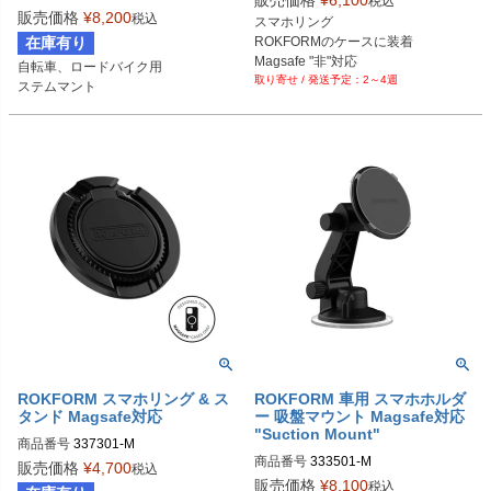
販売価格
¥
6,100
税込
販売価格
¥
8,200
税込
スマホリング

在庫有り
ROKFORMのケースに装着

Magsafe "非"対応
自転車、ロードバイク用

2～4週
ステムマント
ROKFORM スマホリング & ス
ROKFORM 車用 スマホホルダ
タンド Magsafe対応
ー 吸盤マウント Magsafe対応
"Suction Mount"
商品番号
337301-M
商品番号
333501-M
販売価格
¥
4,700
税込
販売価格
¥
8,100
税込