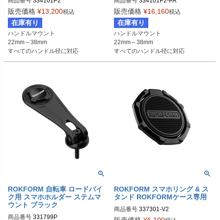
商品番号
334101P2

商品番号
334101P2-PA

旧型番：334101P
旧型番：334101P-PA
販売価格
¥
13,200
販売価格
¥
16,160
税込
税込
在庫有り
在庫有り
ハンドルマウント

ハンドルマウント

22mm～38mm

22mm～38mm

すべてのハンドル径に対応
すべてのハンドル径に対応
ROKFORM 自転車 ロードバイ
ROKFORM スマホリング & ス
ク用 スマホホルダー ステムマ
タンド ROKFORMケース専用
ウント ブラック
商品番号
337301-V2

商品番号
331799P
旧型番：337301