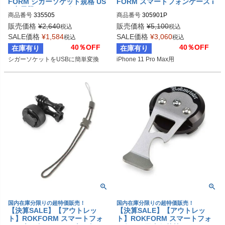
FORM シガーソケット規格 US
FORM スマートフォンケース i
B充電器(デュアルポート)
Phone 11 Pro Max Rugged ケ
商品番号
335505
商品番号
305901P
ース ブラック
販売価格
¥
2,640
販売価格
¥
5,100
税込
税込
SALE価格
¥
1,584
SALE価格
¥
3,060
税込
税込
40％OFF
40％OFF
在庫有り
在庫有り
シガーソケットをUSBに簡単変換
iPhone 11 Pro Max用
国内在庫分限りの超特価販売！
国内在庫分限りの超特価販売！
【決算SALE】【アウトレッ
【決算SALE】【アウトレッ
ト】ROKFORM スマートフォ
ト】ROKFORM スマートフォ