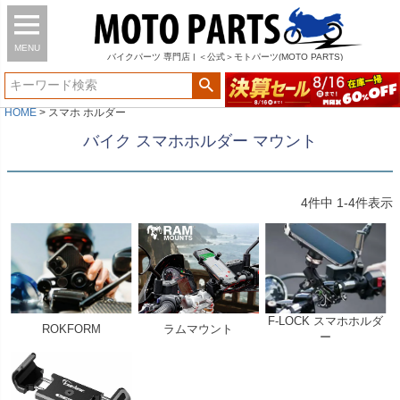
MENU
バイク
パーツ
専門店 | ＜公式＞モトパーツ(MOTO PARTS)
HOME
スマホ ホルダー
バイク スマホホルダー マウント
4
件中
1
-
4
件表示
F-LOCK スマホホルダ
ROKFORM
ラムマウント
ー