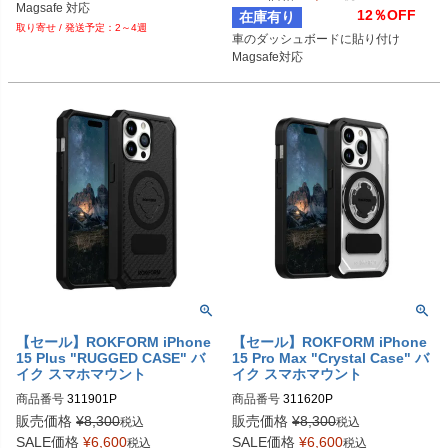
Magsafe 対応
12％OFF
在庫有り
2～4週
車のダッシュボードに貼り付け

Magsafe対応
【セール】ROKFORM iPhone
【セール】ROKFORM iPhone
15 Plus "RUGGED CASE" バ
15 Pro Max "Crystal Case" バ
イク スマホマウント
イク スマホマウント
商品番号
311901P
商品番号
311620P
販売価格
¥
8,300
販売価格
¥
8,300
税込
税込
SALE価格
¥
6,600
SALE価格
¥
6,600
税込
税込