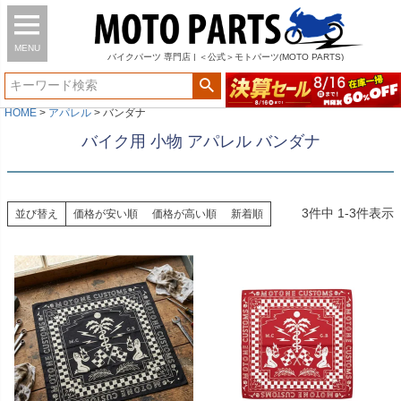
MENU
バイク
パーツ
専門店 | ＜公式＞モトパーツ(MOTO PARTS)
HOME
アパレル
バンダナ
バイク用 小物 アパレル バンダナ
3
件中
1
-
3
件表示
並び替え
価格が安い順
価格が高い順
新着順