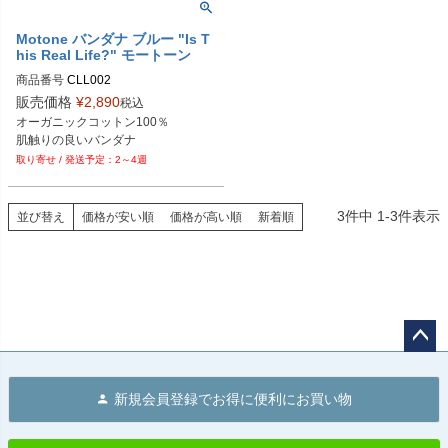
Motone バンダナ ブルー "Is T
his Real Life?" モートーン
商品番号
CLL002
販売価格
¥
2,890
税込
オーガニックコットン100％

肌触りの良いバンダナ
2～4週
3
件中
1
-
3
件表示
並び替え
価格が安い順
価格が高い順
新着順
ペー
ジト
新規会員登録でお得に便利にお買い物
ップ
へ