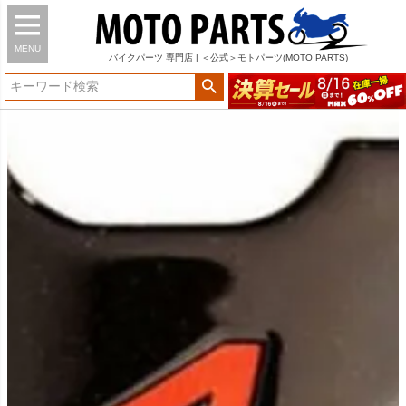
MENU
バイク
パーツ
専門店 | ＜公式＞モトパーツ(MOTO PARTS)