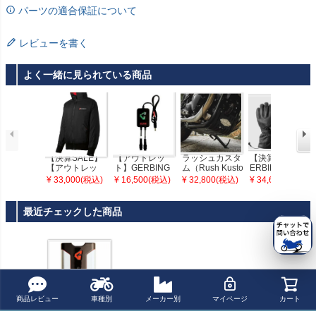
パーツの適合保証について
レビューを書く
よく一緒に見られている商品
【決算SALE】
【アウトレッ
ラッシュカスタ
【決算SALE】G
【アウトレッ
ト】GERBING
ム（Rush Kusto
ERBING(ガービ
ト】GERBING
(ガービング) 12
m） 水冷 ボンネ
ング) 12V電熱グ
¥ 33,000(税込)
¥ 16,500(税込)
¥ 32,800(税込)
¥ 34,650(税込)
(ガービング) 12
V電熱ウェアアク
ビル スキッドプ
ローブセットG4
V電熱ウェア 電
セサリー ワイヤ
レート Omega R
レディース Sサ
熱インナージャ
レス デュアル温
acer
イズ
最近チェックした商品
ケット M
度コントローラ
ー
商品レビュー
車種別
メーカー別
マイページ
カート
【アウトレッ