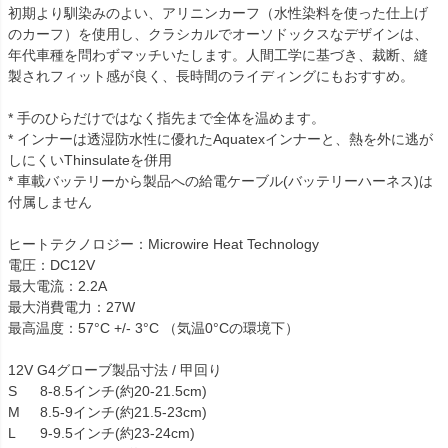
初期より馴染みのよい、アリニンカーフ（水性染料を使った仕上げ
のカーフ）を使用し、クラシカルでオーソドックスなデザインは、
年代車種を問わずマッチいたします。人間工学に基づき、裁断、縫
製されフィット感が良く、長時間のライディングにもおすすめ。

* 手のひらだけではなく指先まで全体を温めます。

* インナーは透湿防水性に優れたAquatexインナーと、熱を外に逃が
しにくいThinsulateを併用

* 車載バッテリーから製品への給電ケーブル(バッテリーハーネス)は
付属しません

ヒートテクノロジー：Microwire Heat Technology

電圧：DC12V

最大電流：2.2A

最大消費電力：27W

最高温度：57°C +/- 3°C （気温0°Cの環境下）

12V G4グローブ製品寸法 / 甲回り

S	8-8.5インチ(約20-21.5cm)

M	8.5-9インチ(約21.5-23cm)

L	9-9.5インチ(約23-24cm)
