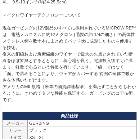
XL	9.5-10インチ(約24-25.5cm)

マイクロワイヤーテクノロジーについて

現在ガービングの12V製品のすべてに採用されているMICROWIRE™
は、電熱メカニズムに約12ミクロン (毛髪の約 1/4の細さ）の高弾性
ステンレス鋼を数十本にまとめてパッド状に成形したものを使用す
る技術。

従来の銅線および炭素繊維のワイヤーで最大の欠点とされていた断
線をほぼ皆無とするとともに、着心地が良く、電源投入後すぐに温
まり、軽量であるという特長を有しています。「線」ではなく
「面」で温めることにより、ウェアがカバーする 範囲の全体で暖か
さを体感いただけます。

アメリカのMIL規格（米軍の物資調達基準）を満たすことからもわか
るように、きわめてタフな性能を保証する、ガービングのコア技術
メーカー
GERBING
カラー
ブラック
サイズ
XS - XL