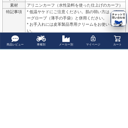
素材
アリニンカーフ（水性染料を使った仕上げのカーフ）
特記事項
* 低温ヤケドにご注意ください。肌の弱い方は、インナ
ーグローブ（薄手の手袋）と併用ください。

* お手入れには皮革製品専用クリームをお使いくださ
い。

* グローブ単体での使用も可能です。

グローブ単体での使用の場合は、別売の3WAYプラグ、
商品レビュー
車種別
メーカー別
マイページ
カート
バッテリーハーネス、ON/OFFスイッチが必要です。

* 電力不足でグリップヒーターを装着できない車両には
お使いいただけません。

発電量が足りずバッテリーあがりを起こします
寒さに打ち克つGERBING電熱ウェア

歴史は古く1976年からいち早く電熱ウェアを実用化したパイオニア
的存在。現在においてはミリより小さいミクロン単位の細い電熱線
を使用することで、ワイヤー感が抑えられ着心地がよくまた消費電
力も抑えられています。高性能かつ高品質が認められ、ハーレーダ
ビッドソン社へ電熱ウェアをOEM供給していた実績があります。