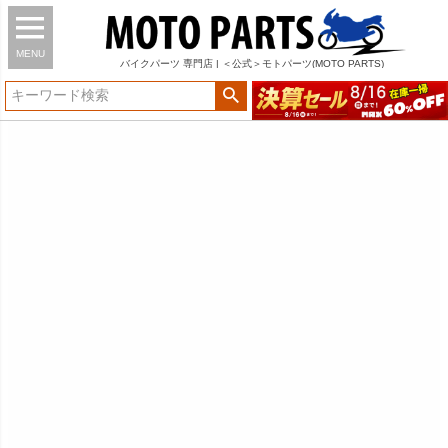
MENU
バイク
パーツ
専門店 | ＜公式＞モトパーツ(MOTO PARTS)