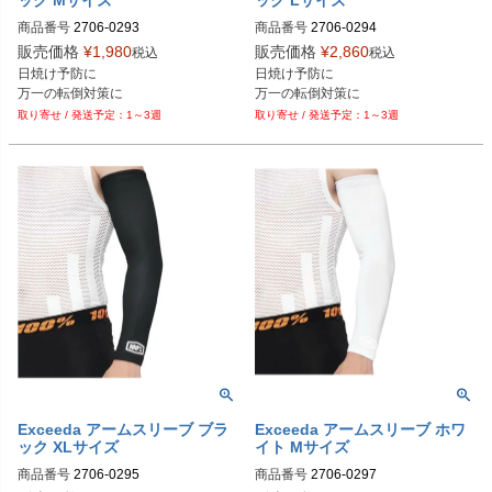
商品番号
2706-0293

商品番号
2706-0294

M型番：40055-00001

M型番：40055-00002

販売価格
¥
1,980
販売価格
¥
2,860
税込
税込
日焼け予防に

日焼け予防に

Exceeda
Exceeda
万一の転倒対策に
万一の転倒対策に
1～3週
1～3週
Exceeda アームスリーブ ブラ
Exceeda アームスリーブ ホワ
ック XLサイズ
イト Mサイズ
商品番号
2706-0295

商品番号
2706-0297
