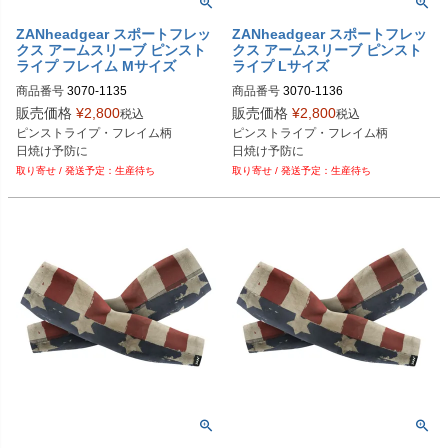
ZANheadgear スポートフレッ
ZANheadgear スポートフレッ
クス アームスリーブ ピンスト
クス アームスリーブ ピンスト
ライプ フレイム Mサイズ
ライプ Lサイズ
商品番号
3070-1135

商品番号
3070-1136

M型番：MD426MD

M型番：AL426LG

販売価格
¥
2,800
販売価格
¥
2,800
税込
税込
ピンストライプ・フレイム柄

ピンストライプ・フレイム柄

ZANheadgear（ZANヘッドギア）
ZANheadgear（ZANヘッドギア）
日焼け予防に
日焼け予防に
生産待ち
生産待ち