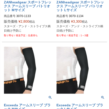
ZANheadgear スポートフレッ
ZANheadgear スポートフレッ
クス アームスリーブ パトリオ
クス アームスリーブ パトリオ
ット Mサイズ
ット Lサイズ
商品番号
3070-1133

商品番号
3070-1134

M型番：MD408MD

M型番：AL408LG

販売価格
¥
2,800
販売価格
¥
3,300
税込
税込
スターズ・アンド・ストライプス柄

スターズ・アンド・ストライプス柄

ZANheadgear（ZANヘッドギア）
ZANheadgear（ZANヘッドギア）
日焼け予防に
日焼け予防に
生産待ち
1～3週
Exceeda アームスリーブ ブラ
Exceeda アームスリーブ ブラ
ック Mサイズ
ック Lサイズ