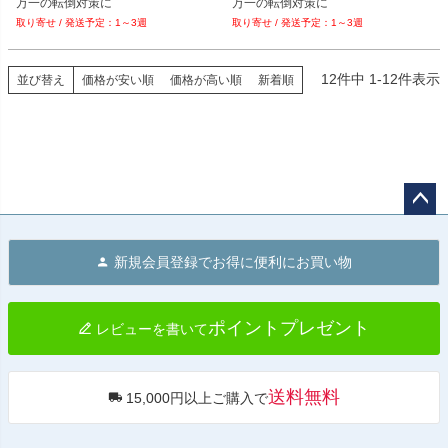
万一の転倒対策に
万一の転倒対策に
1～3週
1～3週
12
件中
1
-
12
件表示
並び替え
価格が安い順
価格が高い順
新着順
ペー
ジト
新規会員登録でお得に便利にお買い物
ップ
へ
ポイントプレゼント
レビューを書いて
送料無料
15,000円以上ご購入で