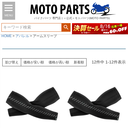
MENU
バイク
パーツ
専門店 | ＜公式＞モトパーツ(MOTO PARTS)
HOME
アパレル
アームスリーブ
12
件中
1
-
12
件表示
並び替え
価格が安い順
価格が高い順
新着順