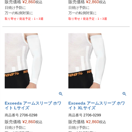
M型番：40055-00003

M型番：40055-00006

販売価格
¥
2,860
販売価格
¥
2,860
税込
税込
日焼け予防に

日焼け予防に

Exceeda
Exceeda
万一の転倒対策に
万一の転倒対策に
1～3週
1～3週
Exceeda アームスリーブ ホワ
Exceeda アームスリーブ ホワ
イト Lサイズ
イト XLサイズ
商品番号
2706-0298

商品番号
2706-0299

M型番：40055-00007

M型番：40055-00008

販売価格
¥
2,860
販売価格
¥
2,860
税込
税込
Exceeda
日焼け予防に

日焼け予防に

Exceeda