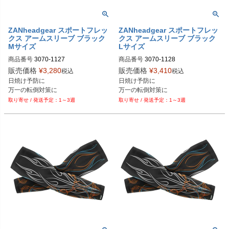
ZANheadgear スポートフレッ
ZANheadgear スポートフレッ
クス アームスリーブ ブラック
クス アームスリーブ ブラック
Mサイズ
Lサイズ
商品番号
3070-1127

商品番号
3070-1128

M型番：AL114RMD

M型番：AL114RLG

販売価格
¥
3,280
販売価格
¥
3,410
税込
税込
日焼け予防に

日焼け予防に

ZANheadgear（ZANヘッドギア）
ZANheadgear（ZANヘッドギア）
万一の転倒対策に
万一の転倒対策に
1～3週
1～3週