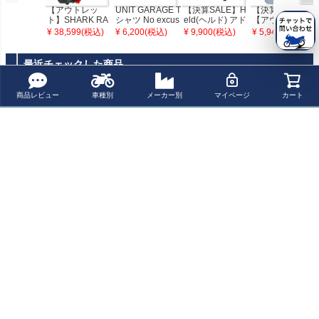
【アウトレッ
UNIT GARAGE T
【決算SALE】H
【決算SALE】
ト】SHARK RA
シャツ No excus
eld(ヘルド) アド
【アウトレッ
W KURTZ MAT
es 029
ベンチャーグロ
ト】CCM スピッ
¥ 38,599(税込)
¥ 6,200(税込)
¥ 9,900(税込)
¥ 5,940(税込)
WSA Lサイズ
ーブ HAMADA
トファイア Tシ
ブラック
ャツ DARTフラ
イスクリーン
最近チェックした商品
商品レビュー
車種別
メーカー別
マイページ
カート
【アウトレッ
ト】AXO ウィン
ターグローブ SU
MMIT EVO ブラ
ック Sサイズ
ペー
ジト
新規会員登録でお得に便利にお買い物
ップ
へ