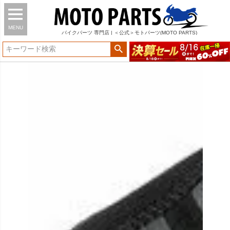
MENU
バイク
パーツ
専門店 | ＜公式＞モトパーツ(MOTO PARTS)