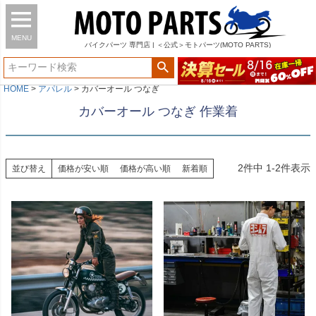
MENU
バイク
パーツ
専門店 | ＜公式＞モトパーツ(MOTO PARTS)
HOME
アパレル
カバーオール つなぎ
カバーオール つなぎ 作業着
2
件中
1
-
2
件表示
並び替え
価格が安い順
価格が高い順
新着順