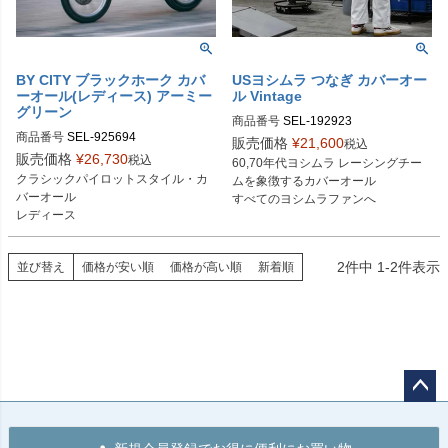
BY CITY ブラックホーク カバ
USヨシムラ つなぎ カバーオー
ーオール(レディース) アーミー
ル Vintage
グリーン
商品番号
SEL-192923

商品番号
SEL-925694
192923-36

販売価格
¥
21,600
税込
192923-38

販売価格
¥
26,730
税込
60,70年代ヨシムラ レーシングチー
192923-40

クラシックパイロットスタイル・カ
ムを象徴するカバーオール

192923-42

バーオール

すべてのヨシムラファンへ
192923-46

レディース
192923-46L

192923-48

192923-48L

2
件中
1
-
2
件表示
並び替え
価格が安い順
価格が高い順
新着順
192923-50

192923-50L

ペー
ジト