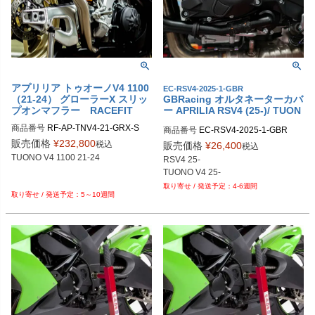
アプリリア トゥオーノV4 1100
EC-RSV4-2025-1-GBR
（21-24） グローラーX スリッ
GBRacing オルタネーターカバ
プオンマフラー RACEFIT
ー APRILIA RSV4 (25-)/ TUON
O V4 (25-)
商品番号
RF-AP-TNV4-21-GRX-S

商品番号
EC-RSV4-2025-1-GBR

gbr_EC-RSV4-2025-1-GBR
販売価格
¥
232,800
税込
販売価格
¥
26,400
税込
TUONO V4 1100 21-24

RSV4 25-

TUONO V4 25-
4-6週間
5～10週間