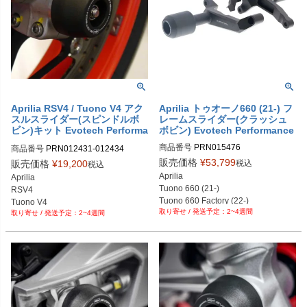
PRN012434-13

PRN012431-13

PRN012434-14

PRN012431-14

PRN012434-15

PRN012431-15

PRN012434-16

PRN012431-16

PRN012434-17

PRN012431-16

PRN012434-18

PRN012431-17

PRN012434-19
PRN012431-18

PRN012431-19

PRN012431-19

Aprilia RSV4 / Tuono V4 アク
Aprilia トゥオーノ660 (21-) フ
スルスライダー(スピンドルボ
レームスライダー(クラッシュ
PRN012431-20

ビン)キット Evotech Performa
ボビン) Evotech Performance
PRN012431-21

nce
PRN012431-22

商品番号
PRN015476

商品番号
PRN012431-012434

PRN012431-23

PRN015476-01

PRN012431-012434-01

販売価格
¥
53,799
税込
販売価格
¥
19,200
税込
PRN012431-24

PRN015476-02
PRN012431-012434-02

Aprilia

Aprilia

PRN012431-25
PRN012431-012434-03

Tuono 660 (21-)

RSV4

PRN012431-012434-04

Tuono 660 Factory (22-)
Tuono V4

PRN012431-012434-05

2~4週間
2~4週間
フロント + リアのセット。
PRN012431-012434-06

PRN012431-012434-07

PRN012431-012434-08

PRN012431-012434-09

PRN012431-012434-10

PRN012431-012434-11

PRN012431-012434-12
