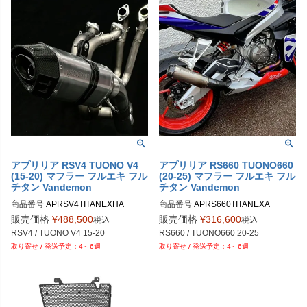
アプリリア RSV4 TUONO V4
アプリリア RS660 TUONO660
(15-20) マフラー フルエキ フル
(20-25) マフラー フルエキ フル
チタン Vandemon
チタン Vandemon
商品番号
APRSV4TITANEXHA
商品番号
APRS660TITANEXA
販売価格
¥
488,500
販売価格
¥
316,600
税込
税込
RSV4 / TUONO V4 15-20
RS660 / TUONO660 20-25
4～6週
4～6週