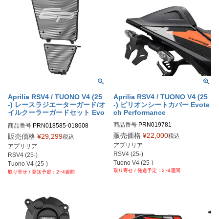
Aprilia RSV4 / TUONO V4 (25
Aprilia RSV4 / TUONO V4 (25
-) レースラジエーターガード/オ
-) ピリオンシートカバー Evote
イルクーラーガードセット Evo
ch Performance
tech Performance
商品番号
PRN019781

商品番号
PRN018585-018608

PRN019781-01

PRN018585-018608-01

販売価格
¥
22,000
税込
販売価格
¥
29,299
税込
PRN019781-02

PRN018585-018608-02

アプリリア

アプリリア

PRN019781-03

PRN018585-018608-03

RSV4 (25-)

RSV4 (25-)

PRN019781-04
PRN018585-018608-04
Tuono V4 (25-)
Tuono V4 (25-)
2~4週間
2~4週間