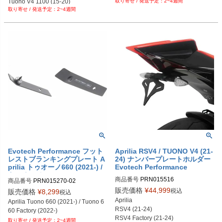
Tuono V4 1100 (15-20)
2~4週間
PRN012448-05

2~4週間
PRN012448-06

PRN012448-07

PRN012448-08

PRN012448-09
Evotech Performance フット
Aprilia RSV4 / TUONO V4 (21-
レストブランキングプレート A
24) ナンバープレートホルダー
prilia トゥオーノ660 (2021-) /
Evotech Performance
トゥオーノ660 Factory (2022
商品番号
PRN015516

商品番号
PRN015270-02
-)
PRN015516-01

販売価格
¥
44,999
税込
販売価格
¥
8,299
税込
PRN015516-02

Aprilia

Aprilia Tuono 660 (2021-) / Tuono 6
PRN015516-03

RSV4 (21-24)

60 Factory (2022-)
PRN015516-04
RSV4 Factory (21-24)

2~4週間