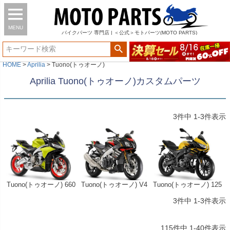
MENU
バイク
パーツ
専門店 | ＜公式＞モトパーツ(MOTO PARTS)
HOME
Aprilia
Tuono(トゥオーノ)
Aprilia Tuono(トゥオーノ)カスタムパーツ
3
件中
1
-
3
件表示
Tuono(トゥオーノ) 660
Tuono(トゥオーノ) V4
Tuono(トゥオーノ) 125
3
件中
1
-
3
件表示
115
件中
1
-
40
件表示