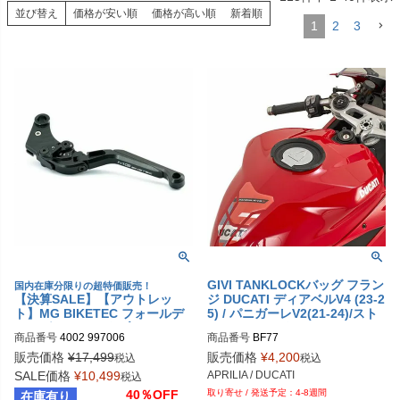
並び替え
価格が安い順
価格が高い順
新着順
1
2
3
GIVI TANKLOCKバッグ フラン
国内在庫分限りの超特価販売！
【決算SALE】【アウトレッ
ジ DUCATI ディアベルV4 (23-2
ト】MG BIKETEC フォールデ
5) / パニガーレV2(21-24)/スト
ィング アジャスタブル クラッ
リートファイターV4(20-24)
商品番号
4002 997006
商品番号
BF77
チレバー ブラック SUZUKI / Y
AMAHA / アプリリア
販売価格
¥
17,499
販売価格
¥
4,200
税込
税込
SALE価格
¥
10,499
APRILIA / DUCATI
税込
40％OFF
4-8週間
在庫有り