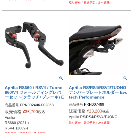
2~4週間
Tuono V4 (21-24)

Tuono V4 Factory (21-24)
Aprilia RS660 / RSV4 / Tuono
Aprilia RS/RS4/RSV4/TUONO
660/V4 フォールディングレバ
ナンバープレートホルダー Evo
ーセット(クラッチ+ブレーキ) E
tech Performance
votech Performance
商品番号
PRN007489

商品番号
PRN002406-002868

PRN007489-01

PRN002406-002868-01

販売価格
¥
23,200
税込
販売価格
¥
36,700
税込
PRN007489-02

PRN002406-002868-02

Aprilia RS/RS4/RSV4/TUONO
Aprilia

PRN007489-03

PRN002406-002868-03

RS660 (2021-)

2~4週間
PRN007489-04

PRN002406-002868-04

RSV4  (2009-)

PRN007489-05

PRN002406-002868-05
