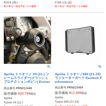
PRN002407-002867-04

RSV4 (09-)

0 RR (15-16)
PRN002407-002867-05

2~4週間
2~4週間
Tuono 660 (21-)

PRN002407-002867-06

Tuono V4 (21-24)
PRN002407-002867-07

PRN002407-002867-08

PRN002407-002867-09

PRN002407-002867-10

PRN002407-002867-11

PRN002407-002867-12

PRN002407-002867-15

PRN002407-002867-16

PRN002407-002867-17

PRN002407-002867-18

PRN002407-002867-19
Aprilia トゥオーノ V4 (11-) フ
Aprilia トゥオーノ660 (21-24)
レームスライダー(クラッシュ
ラジエーターガード Evotech P
プロテクションボビン) Evotec
erformance
h Performance
商品番号
PRN015464

商品番号
PRN012448

PRN015464-01
PRN012448-01

販売価格
¥
12,899
税込
販売価格
¥
20,799
税込
PRN012448-02

Aprilia

Aprilia

PRN012448-03

Tuono 660 (21-24)
Tuono V4 (11-)

PRN012448-04
