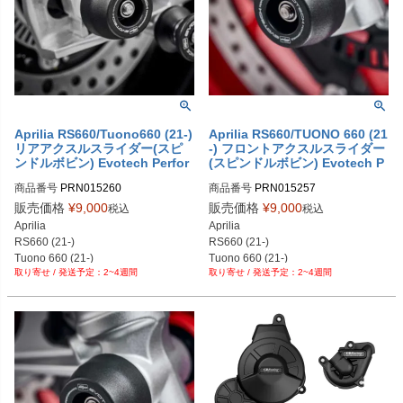
PRN012431-012434-13

PRN012431-012434-14

PRN012431-012434-15

PRN012431-012434-16

PRN012431-012434-17

PRN012431-012434-18
Aprilia RS660/Tuono660 (21-)
Aprilia RS660/TUONO 660 (21
リアアクスルスライダー(スピ
-) フロントアクスルスライダー
ンドルボビン) Evotech Perfor
(スピンドルボビン) Evotech P
mance
erformance
商品番号
PRN015260

商品番号
PRN015257

PRN015260-01

PRN015257-01

販売価格
¥
9,000
販売価格
¥
9,000
税込
税込
PRN015260-02

PRN015257-02

Aprilia

Aprilia

PRN015260-03

PRN015257-03

RS660 (21-)

RS660 (21-)

PRN015260-04

PRN015257-04
Tuono 660 (21-)
Tuono 660 (21-)
PRN015260-05
2~4週間
2~4週間