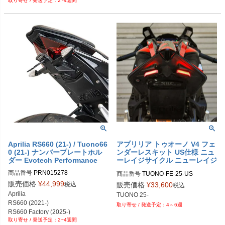
2~4週間
Tuono 660  (2021-)

PRN007489-06

PRN002406-002868-06

Tuono V4  (2021-2024)
PRN007489-07

PRN002406-002868-07

PRN007489-08

PRN002406-002868-08

PRN007489-09

PRN002406-002868-09

PRN007489-10

PRN002406-002868-10

PRN007489-11

PRN002406-002868-11

PRN007489-12

PRN002406-002868-12

PRN007489-13

PRN002406-002868-15

PRN007489-14

PRN002406-002868-16

PRN007489-15

PRN002406-002868-17

PRN007489-16
PRN002406-002868-18

PRN002406-002868-19
Aprilia RS660 (21-) / Tuono66
アプリリア トゥオーノ V4 フェ
0 (21-) ナンバープレートホル
ンダーレスキット US仕様 ニュ
ダー Evotech Performance
ーレイジサイクル ニューレイジ
サイクル
商品番号
PRN015278

商品番号
TUONO-FE-25-US

PRN015278-01

TUONO-FE-25

販売価格
¥
44,999
税込
販売価格
¥
33,600
税込
PRN015278-02

Aprilia

TUONO 25-
PRN015278-03

RS660 (2021-)

4～6週
PRN015278-04

RS660 Factory (2025-)

PRN015278-05
2~4週間
Tuono 660 (2021-)
