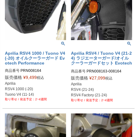
Aprilia RSV4 1000 / Tuono V4
Aprilia RSV4 / Tuono V4 (21-2
(-20) オイルクーラーガード Ev
4) ラジエーターガード/オイル
otech Performance
クーラーガードセット Evotech
Performance
商品番号
PRN008164

商品番号
PRN008163-008164

PRN008164-01

PRN008163-008164-01

販売価格
¥
9,499
税込
販売価格
¥
27,099
税込
PRN008164-02

PRN008163-008164-02

Aprilia

Aprilia

PRN008164-03

PRN008163-008164-03

RSV4 1000 (-20)

RSV4 (21-24)

PRN008164-04

PRN008163-008164-04
Tuono V4 (11-14)

RSV4 Factory (21-24)

PRN008164-05

2~4週間
Tuono V4 1100 (-20)
2~4週間
Tuono V4 (21-24)

PRN008164-06

Tuono V4 Factory (21-24)
PRN008164-07

PRN008164-08

PRN008164-09

PRN008164-10

PRN008164-11