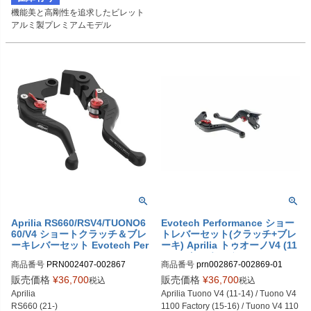
機能美と高剛性を追求したビレット
アルミ製プレミアムモデル
Aprilia RS660/RSV4/TUONO6
Evotech Performance ショー
60/V4 ショートクラッチ＆ブレ
トレバーセット(クラッチ+ブレ
ーキレバーセット Evotech Per
ーキ) Aprilia トゥオーノV4 (11
formance
-14) / トゥオーノV4 1100 Fact
商品番号
PRN002407-002867

商品番号
prn002867-002869-01
ory (15-16) / トゥオーノV4 110
PRN002407-002867-01

0 RR (15-16)
販売価格
¥
36,700
販売価格
¥
36,700
税込
税込
PRN002407-002867-02

Aprilia

Aprilia Tuono V4 (11-14) / Tuono V4 
PRN002407-002867-03

RS660 (21-)

1100 Factory (15-16) / Tuono V4 110