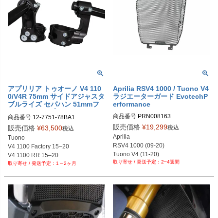
アプリリア トゥオーノ V4 110
Aprilia RSV4 1000 / Tuono V4
0/V4R 75mm サイドアジャスタ
ラジエーターガード EvotechP
ブルライズ セパハン 51mmフ
erformance
ォーククランプ ウッドクラフト
商品番号
PRN008163

商品番号
12-7751-78BA1

PRN008163-01

販売価格
¥
19,299
税込
販売価格
¥
63,500
税込
PRN008163-02

Aprilia

Tuono 

PRN008163-03

RSV4 1000 (09-20)

V4 1100 Factory 15–20

PRN008163-04

Tuono V4 (11-20)
V4 1100 RR 15–20

PRN008163-05

2~4週間
1～2ヶ月
V4 R 21–25
PRN008163-06

PRN008163-07

PRN008163-08

PRN008163-09

PRN008163-10

PRN008163-11