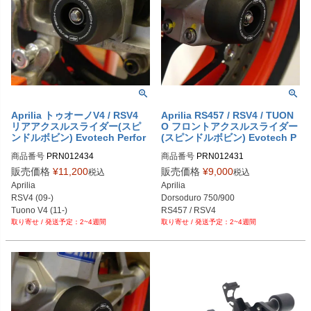
Aprilia トゥオーノV4 / RSV4
Aprilia RS457 / RSV4 / TUON
リアアクスルスライダー(スピ
O フロントアクスルスライダー
ンドルボビン) Evotech Perfor
(スピンドルボビン) Evotech P
mance
erformance
商品番号
PRN012434

商品番号
PRN012431

PRN012434-01

PRN012431-01

販売価格
¥
11,200
販売価格
¥
9,000
税込
税込
PRN012434-02

PRN012431-02

Aprilia

Aprilia

PRN012434-03

PRN012431-03

RSV4 (09-)

Dorsoduro 750/900

PRN012434-04

PRN012431-04

Tuono V4 (11-)
RS457 / RSV4

PRN012434-05

PRN012431-05

2~4週間
2~4週間
Shiver 750/900

PRN012434-06

PRN012431-06

Tuono V4
PRN012434-07

PRN012431-07

PRN012434-08

PRN012431-08

PRN012434-09

PRN012431-09

PRN012434-10

PRN012431-10

PRN012434-11

PRN012431-11

PRN012434-12

PRN012431-12
