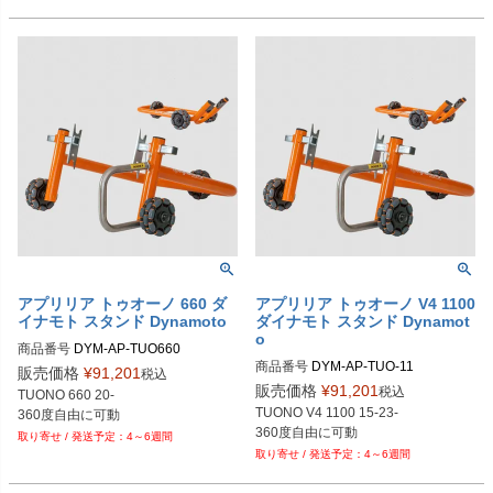
Tuono 660 Factory (2022-)
アプリリア トゥオーノ 660 ダ
アプリリア トゥオーノ V4 1100
イナモト スタンド Dynamoto
ダイナモト スタンド Dynamot
o
商品番号
DYM-AP-TUO660

商品番号
DYM-AP-TUO-11

DYM-AP-TUO660-FR-OR：前後セッ
販売価格
¥
91,201
税込
DYM-AP-TUO-11-FR-OR：前後セッ
ト・オレンジ

販売価格
¥
91,201
税込
TUONO 660 20-

ト・オレンジ

DYM-AP-TUO660-FR-BK：前後セッ
TUONO V4 1100 15-23-

360度自由に可動
DYM-AP-TUO-11-FR-BK：前後セッ
ト・ブラック

4～6週間
ト・ブラック

DYM-AP-TUO660-R-OR：リアの
4～6週間
DYM-AP-TUO-11-R-OR：リアのみ・
み・オレンジ

オレンジ

DYM-AP-TUO660-R-BK：リアの