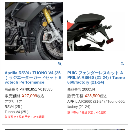
DYM-AP-TUO-11-R-BK：リアのみ・
み・ブラック
ブラック
Aprilia RSV4 / TUONO V4 (25
PUIG フェンダーレスキット A
-) ラジエーターガードセット E
PRILIA RS660 (21-24) / Tuono
votech Performance
660/factory (21-24)
商品番号
PRN018517-018585

商品番号
20605N
PRN018517-018585-01

販売価格
¥
27,099
販売価格
¥
23,500
税込
税込
PRN018517-018585-02

アプリリア

APRILIA RS660 (21-24) / Tuono 660/
PRN018517-018585-03

RSV4 (25-)

factory (21-24)
PRN018517-018585-04
Tuono V4 (25-)
4-6週間
2~4週間