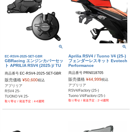
Aprilia RSV4 / Tuono V4 (25-)
EC-RSV4-2025-SET-GBR
GBRacing エンジンカバーセッ
フェンダーレスキット Evotech
ト APRILIA RSV4 (2025-)/ TU
Performance
ONO V4 (2025-)
商品番号
PRN018705

商品番号
EC-RSV4-2025-SET-GBR

PRN018705-01

gbr_EC-RSV4-2025-SET-GBR
販売価格
¥
44,999
税込
販売価格
¥
50,600
税込
PRN018705-02

アプリリア

アプリリア

PRN018705-03

RSV4/Factory (25-)

RSV4 25-

PRN018705-04
Tuono V4/Factory (25-)
TUONO V4 25-
2~4週間
4-6週間