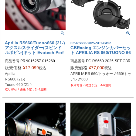
Aprilia RS660/Tuono660 (21-)
EC-RS660-2025-SET-GBR
アクスルスライダー(スピンド
GBRacing エンジンカバーセッ
ルボビン)キット Evotech Perf
ト APRILIA RS 660/TUONO 66
ormance
0 (2025-26)
商品番号
PRN015257-015260

商品番号
EC-RS660-2025-SET-GBR

PRN015257-015260-01

gbr_EC-RS660-2025-SET-GBR
販売価格
¥
17,099
販売価格
¥
77,000
税込
税込
PRN015257-015260-02

Aprilia

APRILIA RS 660/トゥオーノ660/トゥ
PRN015257-015260-03

RS660 (21-)

アレグ660
PRN015257-015260-04
Tuono 660 (21-)

4-6週間
2~4週間
フロント + リアのセット。