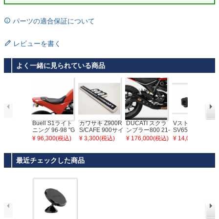
パーツの適合保証について
レビューを書く
よく一緒に見られている商品
Buell S1ライト
カワサキ Z900R
DUCATI スクラ
Vストローム250,
ニング 96-98 "G
S/CAFE 900サイ
ンブラー800 21-
SV650 ハンドル
UNFIGHTER" ガ
ドカバーエンブ
22 スリップオン
ライザー 15ｍｍ
¥ 96,300(税込)
¥ 3,300(税込)
¥ 176,000(税込)
¥ 14,000(税込)
ンファイターシ
レム DOREMI C
マフラー "スペシ
ブラック SW-M
ート Corbin(コル
OLLECTION
ャルエディショ
OTECH
ビン)
ン" レーシング仕
最近チェックした商品
様 ブラック ZAR
D