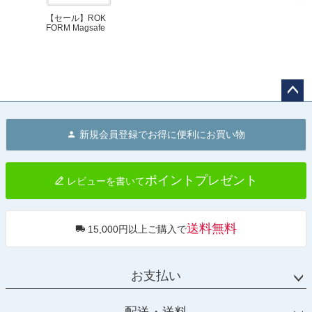
【セール】ROK
FORM Magsafe
対応 マグネット
ダッシュボード
スウィベルマウ
ント Dual Magn
et
ペー
ジト
新規会員登録でお得に便利にお買い物
ップ
へ
ポイントプレゼント
レビューを書いて
送料無料
15,000円以上ご購入で
お支払い
配送・送料