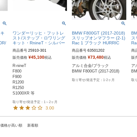
ーキ
ワンダーリッヒ・フットレ
BMW F800GT (2017-2018)
BM
ッ
スト/ステップ・ロワリング
スリップオンマフラー (2-1)
ス
0R/
キット・RnineT・シルバー
Rac 1 ブラック HURRIC
Ra
商品番号
25910-301

商品番号
63501202
商
https://www.wunderlich.de/shop/
¥
45,100
¥
73,480
販売価格
税込
販売価格
税込
販
hop/
en/bmw-r-series/r-ninet/ergonom
R-nineT 

アルミ合金/ブラック

ア
gonom
ics-comfort/footrests-brake-and-
F800

BMW F800GT (2017-2018)
BM
and-
gear-lever/wunderlich-lower-foot
F900

-foot
rests-ergo-comfort-25910-301.ht
1-2ヶ月
R1200

01.ht
ml
R1250

S1000XR 等
1～2ヶ月
3.00
価格が高い順
新着順