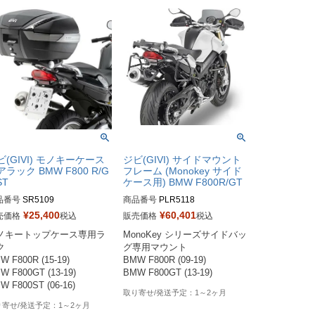
ビ(GIVI) モノキーケース
ジビ(GIVI) サイドマウント
アラック BMW F800 R/G
フレーム (Monokey サイド
ST
ケース用) BMW F800R/GT
品番号
SR5109
商品番号
PLR5118
¥
25,400
¥
60,401
売価格
税込
販売価格
税込
ノキートップケース専用ラ
MonoKey シリーズサイドバッ


グ専用マウント

W F800R (15-19)

BMW F800R (09-19)

W F800GT (13-19)

BMW F800GT (13-19)
1～2ヶ月
1～2ヶ月