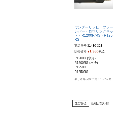
ワンダーリッヒ・ブレ
レバー・ロワリングキ
ト・R1200R/RS・R125
RS
商品番号
31430-313

https://www.wunderlich.de/s
¥
1,980
販売価格
税込
en/bmw-r-series/r-ninet/er
R1200R (水冷)

ics-comfort/footrests-brake-
R1200RS (水冷)

gear-lever/wunderlich-lower
R1250R

rests-ergo-comfort-25910-3
ml
1～2ヶ月
並び替え
価格が安い順