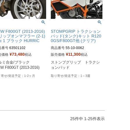
W F800GT (2013-2016)
STOMPGRIP トラクション
リップオンマフラー (2-1)
パッド(タンク)キット R120
c 1 ブラック HURRIC
0GS/F800GT他 (クリア)
品番号
63501102
商品番号
55-10-0062

¥
73,480
¥
11,300
売価格
税込
販売価格
税込
Biker's型番：674246
ルミ合金/ブラック

ストンプグリップ　トラクシ
W F800GT (2013-2016)
ョンパッド
1-2ヶ月
1～3週
25
件中
1
-
25
件表示