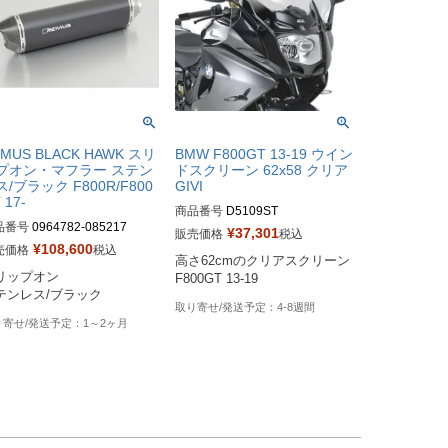
MUS BLACK HAWK スリ
BMW F800GT 13-19 ウイン
プオン・マフラー ステン
ドスクリーン 62x58 クリア
ス/ブラック F800R/F800
GIVI
 17-
商品番号
D5109ST
品番号
0964782-085217

¥
37,301
販売価格
税込
¥
108,600
売価格
税込
高さ62cmのクリアスクリーン

番：0964782 085217

リップオン

F800GT 13-19
型番：rem_0964782_08521
テンレス/ブラック
4-8週間
1～2ヶ月