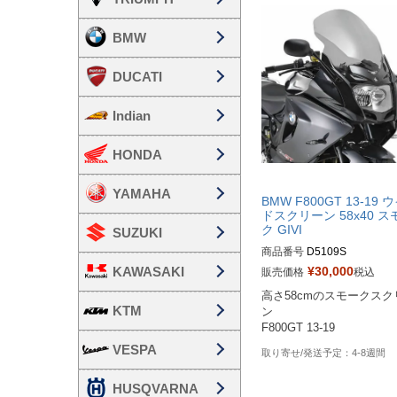
BMW
DUCATI
Indian
HONDA
YAMAHA
BMW F800GT 13-19 
ドスクリーン 58x40 ス
ク GIVI
SUZUKI
商品番号
D5109S
¥
30,000
KAWASAKI
販売価格
税込
高さ58cmのスモークスク
KTM
ン

F800GT 13-19
VESPA
4-8週間
HUSQVARNA