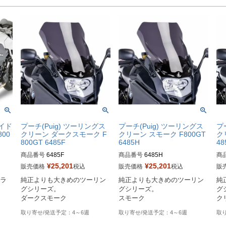
サイド
プーチ(Puig) ツーリングス
プーチ(Puig) ツーリングス
プ
00
クリーン ダークスモーク F
クリーン スモーク F800GT
ク
800GT 6485F
6485H
48
商品番号
6485F
商品番号
6485H
商
¥
25,201
¥
25,201
販売価格
税込
販売価格
税込
販
用ラ
純正よりも大きめのツーリン
純正よりも大きめのツーリン
純
グシリーズ。

グシリーズ。

グ
ダークスモーク
スモーク
ク
4～6週
4～6週