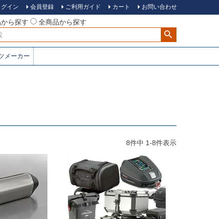
ログイン
会員登録
ご利用ガイド
カート
お問い合わせ
品から探す
全商品から探す
ツメーカー
8
件中
1
-
8
件表示