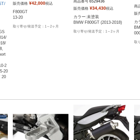
商品番号
6529436
メーカー品番：90028F
¥
42,000
ST/
販売価格
税込
商
¥
34,430
販売価格
税込
F800GT

販
カラー:未塗装

13-20
カラ
BMW F800GT (2013-2018)
1～2ヶ月
BM
1～2ヶ月
GS 
00
014/
18/
, 

rt 
10-2
5-20
 20