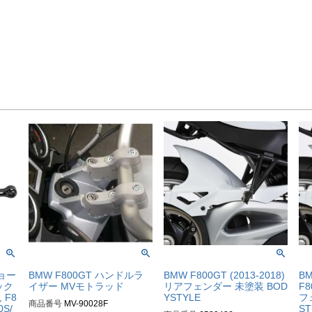
ョー
BMW F800GT ハンドルラ
BMW F800GT (2013-2018)
BM
ック
イザー MVモトラッド
リアフェンダー 未塗装 BOD
F8
 F8
YSTYLE
フ
商品番号
MV-90028F

0S/
ST