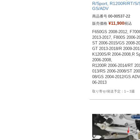
R/Sport, R1200R/RT/S/
GS/ADV
商品番号
00-00537-22

¥
11,900
販売価格
税込
Drag型番：0614-1169
F650GS 2008-2012, F700
2013-2017, F800S 2006-2
ST 2006-2015/GS 2008-20
GT 2013-2018/R 2009-2018
K1200S/R 2004-2008,R Spo
2006-2008, 

R1200R 2006-2014/RT 20
013/RS 2006-2008/ST 200
08/GS 2004-2012/GS ADV
1～3週