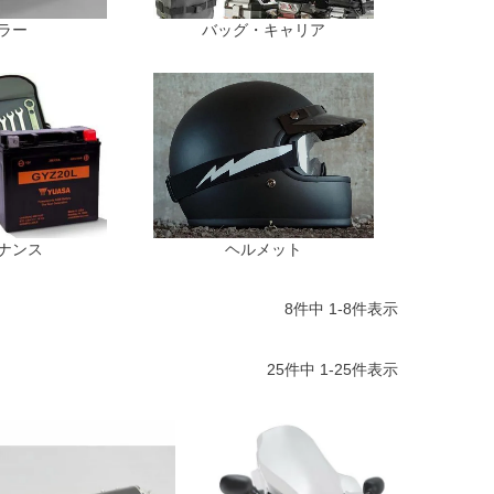
ラー
バッグ・キャリア
ナンス
ヘルメット
8
件中
1
-
8
件表示
25
件中
1
-
25
件表示