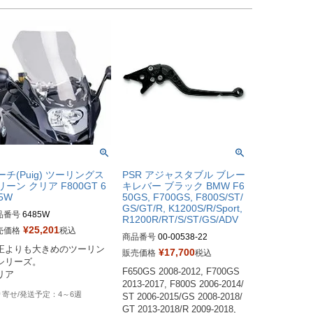
ーチ(Puig) ツーリングス
PSR アジャスタブル ブレー
リーン クリア F800GT 6
キレバー ブラック BMW F6
5W
50GS, F700GS, F800S/ST/
GS/GT/R, K1200S/R/Sport,
品番号
6485W
R1200R/RT/S/ST/GS/ADV
¥
25,201
売価格
税込
商品番号
00-00538-22

正よりも大きめのツーリン
¥
17,700
販売価格
税込
シリーズ。

Drag型番：0614-0447
F650GS 2008-2012, F700GS 
リア
2013-2017, F800S 2006-2014/
4～6週
ST 2006-2015/GS 2008-2018/
GT 2013-2018/R 2009-2018, 
