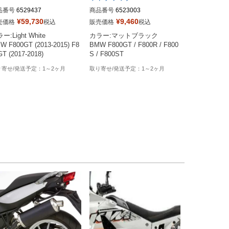
品番号
6529437
商品番号
6523003
¥
59,730
¥
9,460
売価格
税込
販売価格
税込
ー:Light White

カラー:マットブラック

W F800GT (2013-2015) F8
BMW F800GT / F800R / F800
GT (2017-2018)
S / F800ST
1～2ヶ月
1～2ヶ月