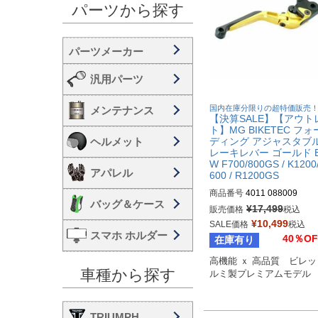
パーツから探す
汎用パーツ
国内在庫分限りの超特価販売
メンテナンス
【決算SALE】【アウト
ト】MG BIKETEC フ
ヘルメット
ディング アジャスタブル
レーキレバー ゴールド 
W F700/800GS / K1200
アパレル
600 / R1200GS
商品番号
4011 088009
バッグ＆ケース
¥
17,499
販売価格
税込
¥
10,499
SALE価格
税込
スマホ ホルダー
40％OF
在庫有り
高機能 ｘ 高品質　ビレ
車種から探す
ルミ製プレミアムモデル
TRIUMPH