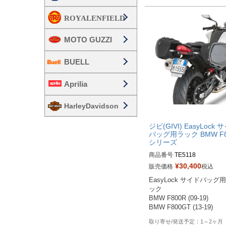
MOTO GUZZI
BUELL
Aprilia
HarleyDavidson
ジビ(GIVI) EasyLock 
バッグ用ラック BMW F8
シリーズ
商品番号
TE5118
¥
30,400
販売価格
税込
EasyLock サイドバッグ
ック

BMW F800R (09-19)

1～2ヶ月