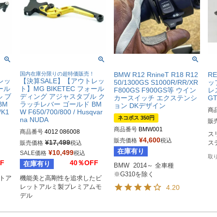
！
国内在庫分限りの超特価販売！
BMW R12 RnineT R18 R12
RE
レッ
【決算SALE】【アウトレッ
50/1300GS S1000R/RR/XR
ッ
ォール
ト】MG BIKETEC フォール
F800GS F900GS等 ウイン
レ
 ブ
ディング アジャスタブル ク
カースイッチ エクステンシ
GT
BM
ラッチレバー ゴールド BM
ョン DKデザイン
商
/K1
W F650/700/800 / Husqvar
ネコポス 350円
na NUDA
販
M型
商品番号
BMW001
商品番号
4012 086008
ス
EU
¥
4,600
販売価格
税込
¥
17,499
販売価格
税込
ス
7
在庫有り
¥
10,499
SALE価格
税込
F
40％OFF
在庫有り
BMW  2014～ 全車種

※G310を除く
ットア
機能美と高剛性を追求したビ
レットアルミ製プレミアムモ
4.20
デル