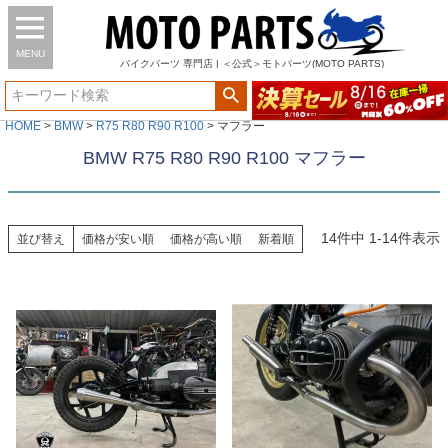
MENU
バイク
パーツ
専門店 | ＜公式＞モトパーツ(MOTO PARTS)
HOME
BMW
R75 R80 R90 R100
マフラー
BMW R75 R80 R90 R100 マフラー
14
件中
1
-
14
件表示
並び替え
価格が安い順
価格が高い順
新着順