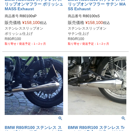
リップオンマフラー ポリッシュ
リップオンマフラー サテン MA
MASS Exhaust
SS Exhaust
商品番号
R80100sP

商品番号
R80100sS

販売価格
¥
158,100
販売価格
¥
158,100
税込
税込
※メーカーSKUなし

※メーカーSKUなし

ステンレススリップオン

ステンレススリップオン

https://www.massmoto.it/prodotto/bm
https://www.massmoto.it/prodotto/bm
ポリッシュ仕上げ

サテン仕上げ

w-r80100-slip-on-silencers/

w-r80100-slip-on-silencers/

R80/R100
R80/R100
ポリッシュ仕上げを選択してくださ
サテン仕上げを選択してください
1～2ヶ月
1～2ヶ月
い
BMW R80/R100 ステンレス ス
BMW R80/R100 ステンレス Tr