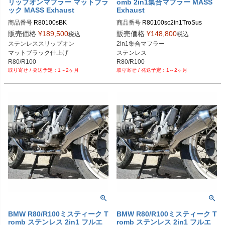
リップオンマフラー マットブラ
omb 2in1集合マフラー MASS
ック MASS Exhaust
Exhaust
商品番号
R80100sBK

商品番号
R80100sc2in1TroSus

販売価格
¥
189,500
販売価格
¥
148,800
税込
税込
※メーカーSKUなし

※メーカーSKUなし

ステンレススリップオン

2in1集合マフラー

https://www.massmoto.it/prodotto/bm
https://www.massmoto.it/prodotto/kit-
マットブラック仕上げ

ステンレス

w-r80100-slip-on-silencers/

2in1-semicompl-tromb-inox-curve-r8
R80/R100
R80/R100
マットブラック仕上げを選択してく
0100r/
1～2ヶ月
1～2ヶ月
ださい
BMW R80/R100ミスティーク T
BMW R80/R100ミスティーク T
romb ステンレス 2in1 フルエ
romb ステンレス 2in1 フルエ