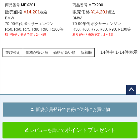
商品番号
MEX201
商品番号
MEX200
販売価格
¥
14,201
販売価格
¥
14,201
税込
税込
BMW

BMW

70-90年代 ボクサーエンジン

70-90年代 ボクサーエンジン

R50, R60, R75, R80, R90, R100等
R50, R60, R75, R80, R90, R100等
2～4週
2～4週
14
件中
1
-
14
件表示
並び替え
価格が安い順
価格が高い順
新着順
ペー
ジト
新規会員登録でお得に便利にお買い物
ップ
へ
ポイントプレゼント
レビューを書いて