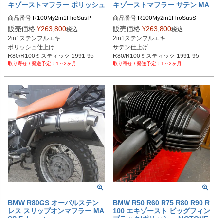
キゾーストマフラー ポリッシュ
キゾーストマフラー サテン MA
MASS Exhaust
SS Exhaust
商品番号
R100My2in1fTroSusP

商品番号
R100My2in1fTroSusS

販売価格
¥
263,800
販売価格
¥
263,800
税込
税込
※メーカーSKUなし

※メーカーSKUなし

2in1ステンフルエキ

2in1ステンフルエキ

https://www.massmoto.it/prodotto/imp
https://www.massmoto.it/prodotto/imp
ポリッシュ仕上げ

サテン仕上げ

ianto-completo-2-in-1-con-tromb-ino
ianto-completo-2-in-1-con-tromb-ino
R80/R100ミスティック 1991-95
R80/R100ミスティック 1991-95
x-curve-bmw-r80-r100-mystic-dal-19
x-curve-bmw-r80-r100-mystic-dal-19
1～2ヶ月
1～2ヶ月
91-al-1995/

91-al-1995/

ポリッシュ仕上げを選択してくださ
サテン仕上げを選択してください
い
BMW R80GS オーバルステン
BMW R50 R60 R75 R80 R90 R
レス スリップオンマフラー MA
100 エキゾースト ビッグフィン