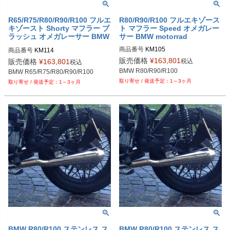
R65/R75/R80/R90/R100 フルエ
R80/R90/R100 フルエキゾース
キゾースト Shorty マフラー ブ
ト マフラー Speed オメガレー
ラッシュ オメガレーサー BMW
サー BMW motorrad
motorrad
商品番号
KM105

商品番号
KM114

BMW - Full Exhaust System "Speed"
BMW R80/R90/R100 - Full Exhaust 
販売価格
¥
163,801
税込
販売価格
¥
163,801
税込
System "Shorty"
BMW R80/R90/R100
BMW R65/R75/R80/R90/R100
1～3ヶ月
1～3ヶ月
BMW R80/R100 ステンレス ス
BMW R80/R100 ステンレス ス