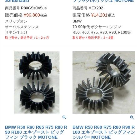
SS Exhaust
ブラック/ポリッシュ MOTONE
商品番号
R80GSsOvSus

商品番号
MEX202
販売価格
¥
96,800
販売価格
¥
14,201
税込
税込
※メーカーSKUなし

スリップオン

BMW

https://www.massmoto.it/prodotto/ova
オーバルステンレス

70-90年代 ボクサーエンジン

l-inox-satin-bmw-r80-gs/
サテン仕上げ

R50, R60, R75, R80, R90, R100等
1～2ヶ月
2～4週
R80GS
BMW R50 R60 R65 R75 R80 R
BMW R50 R60 R75 R80 R90 R
90 R100 エキゾースト ビッグ
100 エキゾースト ビッグフィン
フィン ブラック MOTONE
シルバー MOTONE