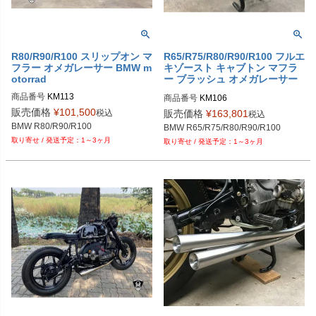
R80/R90/R100 スリップオン マ
R65/R75/R80/R90/R100 フルエ
フラー オメガレーサー BMW m
キゾースト キャブトン マフラ
otorrad
ー ブラッシュ オメガレーサー
BMW motorrad
商品番号
KM113

商品番号
KM106

BMW R80/R90/R100 - "Alucone" Sli
BMW R80/R90/R100 - Full Exhaust 
販売価格
¥
101,500
税込
販売価格
¥
163,801
税込
p-on Mufflers
System "Peashooter"
BMW R80/R90/R100
BMW R65/R75/R80/R90/R100
1～3ヶ月
1～3ヶ月