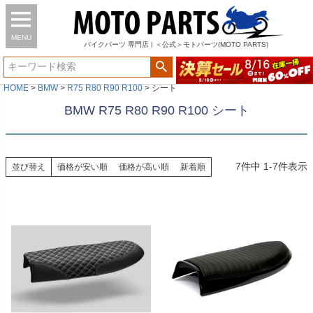
MENU
バイク
パーツ
専門店 | ＜公式＞モトパーツ(MOTO PARTS)
HOME
BMW
R75 R80 R90 R100
シート
BMW R75 R80 R90 R100 シート
7
件中
1
-
7
件表示
並び替え
価格が安い順
価格が高い順
新着順