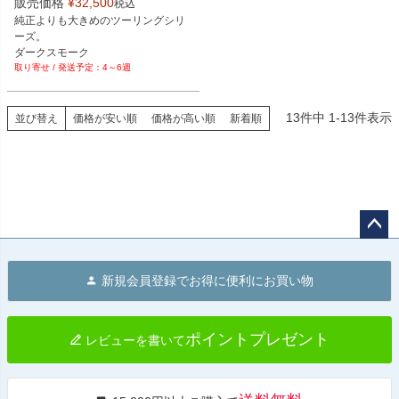
販売価格
¥
32,500
税込
純正よりも大きめのツーリングシリ
ーズ。

ダークスモーク
4～6週
13
件中
1
-
13
件表示
並び替え
価格が安い順
価格が高い順
新着順
ペー
ジト
新規会員登録でお得に便利にお買い物
ップ
へ
ポイントプレゼント
レビューを書いて