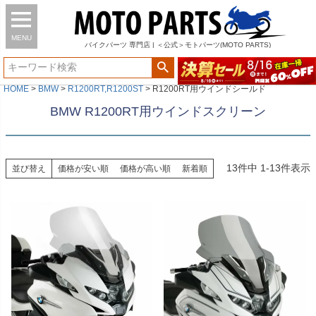
MENU
バイク
パーツ
専門店 | ＜公式＞モトパーツ(MOTO PARTS)
HOME
BMW
R1200RT,R1200ST
R1200RT用ウインドシールド
BMW R1200RT用ウインドスクリーン
13
件中
1
-
13
件表示
並び替え
価格が安い順
価格が高い順
新着順