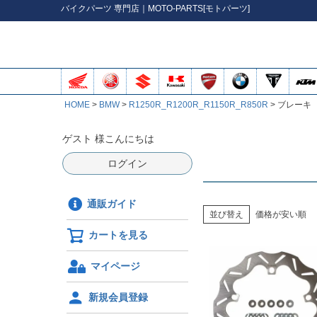
バイク
パーツ
専門店｜MOTO-PARTS[モトパーツ]
HOME
BMW
R1250R_R1200R_R1150R_R850R
ブレーキ
ゲスト 様こんにちは
ログイン
通販ガイド
並び替え
価格が安い順
カートを見る
マイページ
新規会員登録