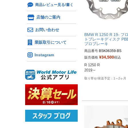
商品レビュー見る/書く
店舗のご案内
お問い合わせ
BMW R 1250 R 19- フ
トブレーキディスク PBE
業販取引について
プロブレーキ
商品番号
BSK06359-BS
Instagram
¥
34,500
販売価格
税込
R 1250 R

2019～
1～2ヶ月