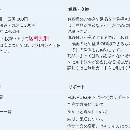
料
返品・交換
・四国 800円
お客様のご都合で返品をご希望さ
九州 1,200円
は、商品到着後なるべくお早めに
,400円
連絡下さい。
※取付けが完了するまでは、お届
送料無料
円以上お買い上げで
確認のため型番の確認できるも
目安については、
ご利用ガイド
を
等）の保管をお勧めします。
さい。
商品によっては返品を承れない場
ンセル手数料が必要になる場合が
詳しくは
ご利用ガイド
をご利用く
ジ
サポート
録
MotoParts(モトパーツ)のサポート
ご注文方法について
ー一覧
支払いと送料について
納期、配送について
注文内容の変更、キャンセルにつ