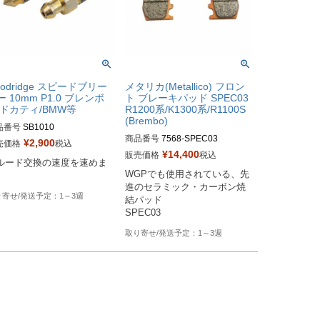
oodridge スピードブリー
メタリカ(Metallico) フロン
ー 10mm P1.0 ブレンボ
ト ブレーキパッド SPEC03
 ドカティ/BMW等
R1200系/K1300系/R1100S
(Brembo)
品番号
SB1010

商品番号
7568-SPEC03
¥
2,900
売価格
税込
番：036081 

¥
14,400
販売価格
税込
ルード交換の速度を速めま
番：SB1010
WGPでも使用されている、先
進のセラミック・カーボン焼
1～3週
結パッド

SPEC03
1～3週