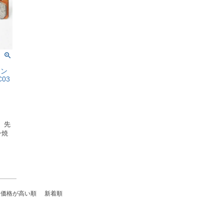
ロン
03
、先
ン焼
価格が高い順
新着順