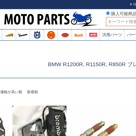
購入可能商
検索
汎用パーツ
パー
BMW R1200R, R1150R, R850R 
価格が高い順
新着順