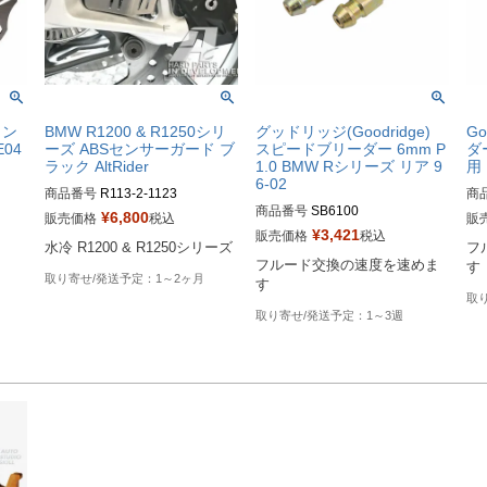
ロン
BMW R1200 & R1250シリ
グッドリッジ(Goodridge)
G
04
ーズ ABSセンサーガード ブ
スピードブリーダー 6mm P
ダ
ラック AltRider
1.0 BMW Rシリーズ リア 9
用
6-02
商品番号
R113-2-1123

商
商品番号
SB6100

alt_R113-2-1123
¥
6,800
販売価格
税込
販
B型
¥
3,421
販売価格
税込
水冷 R1200 & R1250シリーズ
フ
D型番：SB6100
D型
フルード交換の速度を速めま
す
1～2ヶ月
す
1～3週