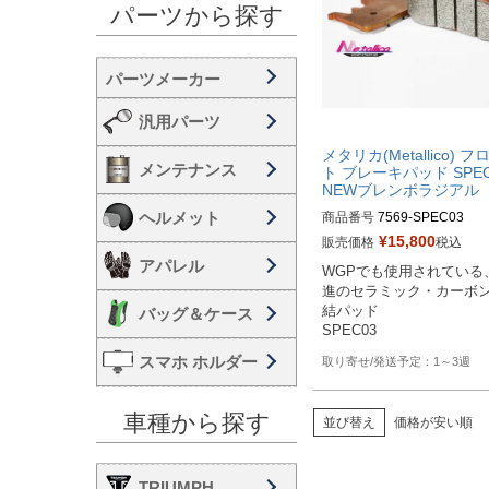
パーツから探す
汎用パーツ
メタリカ(Metallico) フ
メンテナンス
ト ブレーキパッド SPEC
NEWブレンボラジアル
ヘルメット
商品番号
7569-SPEC03
¥
15,800
販売価格
税込
アパレル
WGPでも使用されている
進のセラミック・カーボ
結パッド

バッグ＆ケース
SPEC03
スマホ ホルダー
1～3週
車種から探す
並び替え
価格が安い順
TRIUMPH