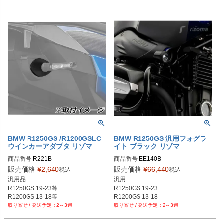
BMW R1250GS /R1200GSLC
BMW R1250GS 汎用フォグラ
ウインカーアダプタ リゾマ
イト ブラック リゾマ
商品番号
R221B

商品番号
EE140B

販売価格
¥
2,640
販売価格
¥
66,440
税込
税込
汎用品

汎用

R1250GS 19-23等

R1250GS 19-23

2～3週
2～3週