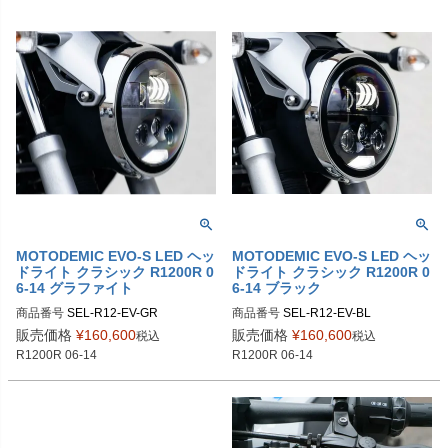
MOTODEMIC EVO-S LED ヘッ
MOTODEMIC EVO-S LED ヘッ
ドライト クラシック R1200R 0
ドライト クラシック R1200R 0
6-14 グラファイト
6-14 ブラック
商品番号
SEL-R12-EV-GR

商品番号
SEL-R12-EV-BL

販売価格
¥
160,600
販売価格
¥
160,600
税込
税込
https://motodemic.com/shop/bmw-r1
https://motodemic.com/shop/bmw-r1
R1200R 06-14
R1200R 06-14
200r-led-headlight-upgrade/

200r-led-headlight-upgrade/

SKU：MA06100-BB-8780G：ブラッ
SKU：MA06100-BB-8780B：ブラッ
ク

ク

SKU：MA06100-RA-8780G：ロウア
SKU：MA06100-RA-8780B：ロウア