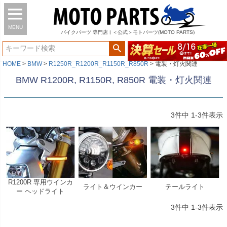
MENU
バイク
パーツ
専門店 | ＜公式＞モトパーツ(MOTO PARTS)
HOME
BMW
R1250R_R1200R_R1150R_R850R
電装・灯火関連
BMW R1200R, R1150R, R850R 電装・灯火関連
3
件中
1
-
3
件表示
R1200R 専用ウインカ
ライト＆ウインカー
テールライト
ー ヘッドライト
3
件中
1
-
3
件表示