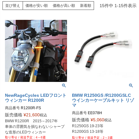
15
件中
1
-
15
件表示
並び替え
価格が安い順
価格が高い順
新着順
NewRageCycles LEDフロント
BMW R1250GS /R1200GSLC
ウィンカー R1200R
ウインカーケーブルキット リゾ
マ
商品番号
R1200R-FS

商品番号
EE078H

販売価格
¥
21,600
税込
Biker's型番：578941
販売価格
¥
5,060
税込
BMW R1200R　2015～2017年

R1250GS 19-23等

車体の雰囲気を損なわないシャープ
な造形のLEDウィンカー
4～6週
2～3週