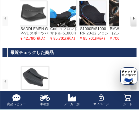
SADDLEMEN G
Corbin フロント
S1000R/S1000
BMW M/S1000R
P-V1 スポーツバ
サドル S1000R
RR 20-22 フロン
（21-26） グロ
イクシート with
R 12-15
トシート Corbin
ーラーX フルチ
¥ 42,790(税込)
¥ 85,701(税込)
¥ 85,701(税込)
¥ 706,500(税込)
ピリオンカバー
BMW
タンエキゾース
S1000R/RR 12-
ト RACEFIT
15
最近チェックした商品
SADDLEMEN サ
ドルマン Track L
商品レビュー
車種別
メーカー別
マイページ
カート
S ソロシート BM
W S1000R/RR 1
2-18
ペー