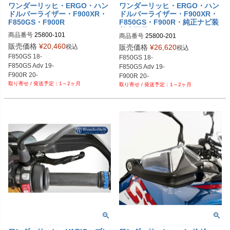
ワンダーリッヒ・ERGO・ハン
ワンダーリッヒ・ERGO・ハン
ドルバーライザー・F900XR・
ドルバーライザー・F900XR・
F850GS・F900R
F850GS・F900R・純正ナビ装
着車両用
商品番号
25800-101

商品番号
25800-201

https://www.wunderlich.de/shop/en/b
https://www.wunderlich.de/shop/en/b
販売価格
¥
20,460
税込
販売価格
¥
26,620
税込
mw-f-series/f-900-xr/ergonomics-co
mw-f-series/f-900-xr/ergonomics-co
F850GS 18-

F850GS 18-

mfort/handlebar-handprotectors/wun
mfort/handlebar-handprotectors/wun
F850GS Adv 19-

F850GS Adv 19-

derlich-ergo-handlebar-riser-for-mod
derlich-ergo-handlebar-riser-for-mod
F900R 20-

F900R 20-

els-with-bmw-sat-nav-25800-101.ht
els-with-bmw-sat-nav-25800-201.ht
1～2ヶ月
F900XR 20-
1～2ヶ月
F900XR 20-
ml
ml