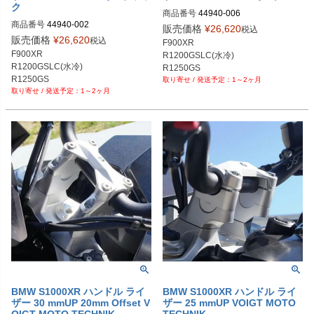
ク
商品番号
44940-006

商品番号
44940-002

https://www.wunderlich.de/shop/en/b
販売価格
¥
26,620
税込
https://www.wunderlich.de/shop/en/b
mw-s-serie/s-1000-xr-ab-2020/rundu
販売価格
¥
26,620
税込
F900XR

mw-s-serie/s-1000-xr-ab-2020/rundu
mschutz/handprotektoren/wunderlic
F900XR	

R1200GSLC(水冷)

mschutz/handprotektoren/wunderlic
h-hand-guard-extension-ergo-m449
R1200GSLC(水冷)

R1250GS

h-hand-guard-extension-ergo-m449
40-006.html
R1250GS		

1～2ヶ月
S1000XR

40-006.html
1～2ヶ月
S1000XR

F750GS 2018-	

F750GS 2018-	

F850GS2018-

F850GS2018-

F850GSA 2019-

F850GSA 2019-

F800GSAdventure 2013-
F800GSAdventure 2013-
BMW S1000XR ハンドル ライ
BMW S1000XR ハンドル ライ
ザー 30 mmUP 20mm Offset V
ザー 25 mmUP VOIGT MOTO
OIGT MOTO TECHNIK
TECHNIK