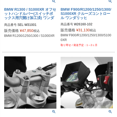
BMW R1300 / S1000XR オフセ
BMW F900/R1200/1250/1300/
ットハンドルバー(スイッチボ
S1000XR クルーズコントロー
ックス用穴開け加工済) ワンダ
ル ワンダリッヒ
リッヒ
商品番号
W26160-102
商品番号
SEL-W31001
販売価格
¥
31,130
税込
販売価格
¥
47,850
税込
BMW F900/R1200/1250/1300/S100
BMW R1200/1250/1300 / S1000XR
0XR
1～2ヶ月