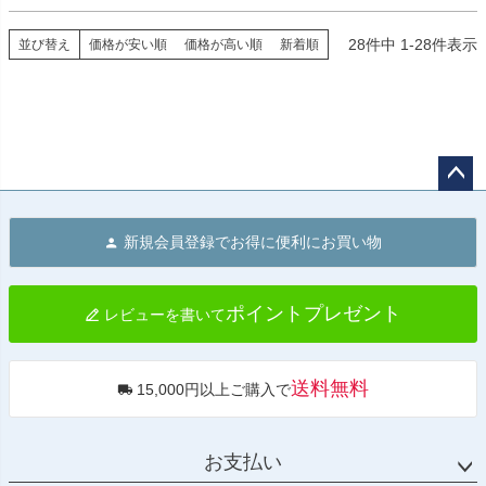
F800GS ADV 2013～2018
28
件中
1
-
28
件表示
並び替え
価格が安い順
価格が高い順
新着順
ペー
ジト
新規会員登録でお得に便利にお買い物
ップ
へ
ポイントプレゼント
レビューを書いて
送料無料
15,000円以上ご購入で
お支払い