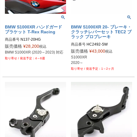
BMW F 850 GS (2019+)：PRN0155
PRN012785-17

36-015554-016466-016469-016517
PRN012785-18

-016518-017477-08

PRN012785-19

BMW F 900 R (2020 - 2024)：PRN0
PRN012785-22

15536-015554-016466-016469-016
PRN012785-23

BMW S1000XR ハンドガード
BMW S1000XR 20- ブレーキ・
ブラケット T-Rex Racing
クラッチレバーセット TEC2 ブ
517-016518-017477-09

PRN012785-24

ラック プロブレーキ
BMW F 900 R SE (2020 - 2024)：PR
PRN012785-25

商品番号
N137-20HG
N015536-015554-016466-016469-0
PRN012785-26

商品番号
HC2492-SW
販売価格
¥
28,200
税込
16517-016518-017477-10

PRN012785-27

販売価格
¥
43,000
税込
BMW S1000XR (2020～2023) 対応
BMW F 900 XR (2020 - 2024)：PRN
PRN012785-28

S1000XR

4～6週
015536-015554-016466-016469-01
PRN012785-29

2020～
6517-016518-017477-11

PRN012785-30

1～2ヶ月
BMW F 900 XR TE (2020 - 2024)：P
PRN012785-31
RN015536-015554-016466-016469
-016517-016518-017477-12

BMW M 1000 R (2023 - 2024)：PRN
015536-015554-016466-016469-01
6517-016518-017477-13

BMW S 1000 R (2021 - 2024)：PRN
015536-015554-016466-016469-01
6517-016518-017477-14

BMW M 1000 XR (2024+)：PRN015
536-015554-016466-016469-01651
7-016518-017477-15

BMW R 1250 RS (2022+)：PRN015