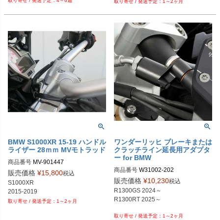
4～6週
1～2ヶ月
BMW S1000XR 15-19 ハンドル
ワンダーリッヒ ブレーキまたは
ライザー 28ｍｍ MVモトラッド
クラッチライン延長用アダプタ
ー for BMW
商品番号
MV-901447

商品番号
W31002-202

メーカー品番：901447

販売価格
¥
15,800
税込
メーカー型番：31002-202
販売価格
¥
10,230
税込
S1000XR

R1300GS 2024～

2015-2019
R1300RT 2025～

1～2ヶ月
1～2ヶ月