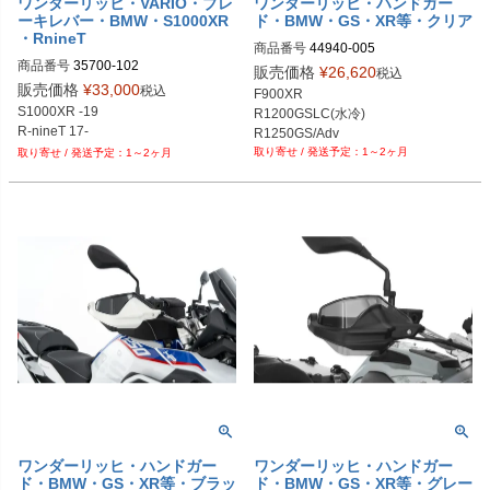
ワンダーリッヒ・VARIO・ブレ
ワンダーリッヒ・ハンドガー
ーキレバー・BMW・S1000XR
ド・BMW・GS・XR等・クリア
・RnineT
商品番号
44940-005

商品番号
35700-102

https://www.wunderlich.de/shop/en/b
販売価格
¥
26,620
税込
mw-s-serie/s-1000-xr-ab-2020/rundu
販売価格
¥
33,000
税込
F900XR	

mschutz/handprotektoren/wunderlic
S1000XR -19

R1200GSLC(水冷)

h-hand-guard-extension-ergo-m449
R-nineT 17-
R1250GS/Adv

40-006.html
1～2ヶ月
S1000XR

1～2ヶ月
F750GS 2018-

F850GS2018-

F850GSA 2019-

F800GSAdventure 2013-
ワンダーリッヒ・ハンドガー
ワンダーリッヒ・ハンドガー
ド・BMW・GS・XR等・ブラッ
ド・BMW・GS・XR等・グレー