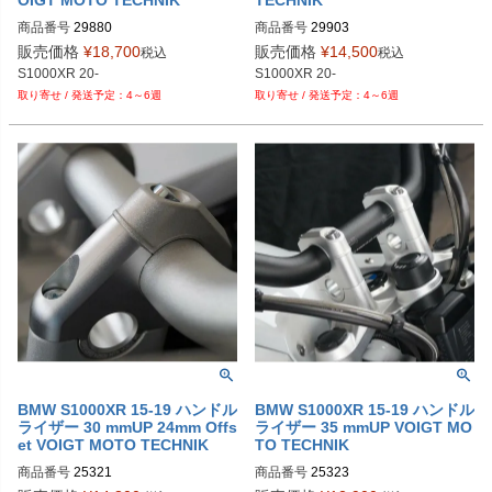
商品番号
29880

商品番号
29903

販売価格
¥
18,700
販売価格
¥
14,500
税込
税込
4～6週
4～6週
BMW S1000XR 15-19 ハンドル
BMW S1000XR 15-19 ハンドル
ライザー 30 mmUP 24mm Offs
ライザー 35 mmUP VOIGT MO
et VOIGT MOTO TECHNIK
TO TECHNIK
商品番号
商品番号