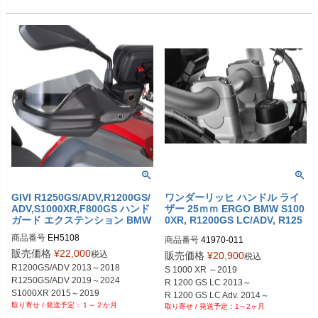
GIVI R1250GS/ADV,R1200GS/
ワンダーリッヒ ハンドル ライ
ADV,S1000XR,F800GS ハンド
ザー 25ｍｍ ERGO BMW S100
ガード エクステンション BMW
0XR, R1200GS LC/ADV, R125
0GS/ADV
商品番号
EH5108
商品番号
41970-011

EURO型番：wun_41970-011

販売価格
¥
22,000
税込
販売価格
¥
20,900
税込
メーカーサイト：https://www.wunde
R1200GS/ADV 2013～2018

S 1000 XR ～2019	

rlich.de/shop/en/wunderlich-handleb
R1250GS/ADV 2019～2024

R 1200 GS LC 2013～

ar-riser-ergo-41970-011-1.html
S1000XR 2015～2019

R 1200 GS LC Adv. 2014～	

１～２か月
F850GS 2018～2020

1～2ヶ月
R 1250 GS/ADV