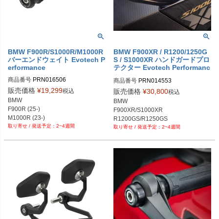
RN035244-035464-09

BMW M 1000 XR (2024+)：PRN035
244-035464-10

BMW S 1000 XR (2020-2023)：PRN
035244-035464-11

BMW F 900 XR (2025+)：PRN0352
BMW F900R/S1000R/M1000R
BMW F900XR / R1200/1250G
バーエンドウェイト Evotech P
S / S1000XR ハンドガードプロ
44-035464-12

erformance
テクター Evotech Performanc
BMW F 900 XR Triple Black (2025
e
+)：PRN035244-035464-13

商品番号
PRN016506

商品番号
PRN014553

BMW F 900 XR Sport (2025+)：PRN
PRN016506-01

PRN014553-01

販売価格
¥
19,299
税込
販売価格
¥
30,800
税込
035244-035464-14

PRN016506-02

PRN014553-02

BMW

BMW

BMW F 900 R (2025+)：PRN03524
PRN016506-03

PRN014553-03

F900R (25-)

F900XR/S1000XR

4-035464-15

PRN016506-04

PRN014553-04

M1000R (23-)

R1200GS/R1250GS

BMW F 900 R Triple Black (2025+)：
PRN016506-05

PRN014553-05

2~4週間
M1000XR (24-)

2~4週間
PRN035244-035464-16

PRN016506-06

PRN014553-06

S1000R (21-)
BMW F 900 R Sport (2025+)：PRN0
PRN016506-07

PRN014553-07

35244-035464-17

PRN016506-08
PRN014553-08

BMW S 1000 R (2025+)：PRN0352
PRN014553-09

44-035464-18
PRN014553-10

PRN014553-11

PRN014553-12

PRN014553-13

PRN014553-14

PRN014553-15
