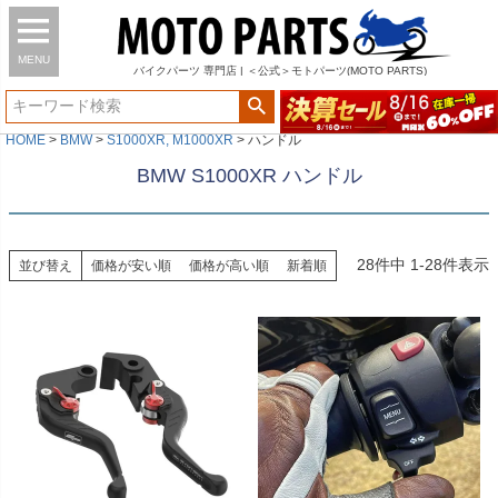
MENU
バイク
パーツ
専門店 | ＜公式＞モトパーツ(MOTO PARTS)
HOME
BMW
S1000XR, M1000XR
ハンドル
BMW S1000XR ハンドル
28
件中
1
-
28
件表示
並び替え
価格が安い順
価格が高い順
新着順