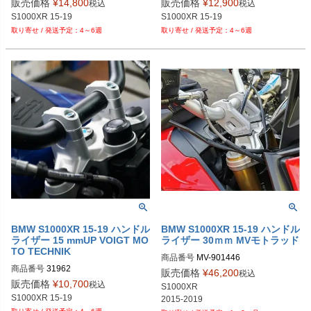
販売価格
¥
14,800
販売価格
¥
12,900
税込
税込
4～6週
4～6週
BMW S1000XR 15-19 ハンドル
BMW S1000XR 15-19 ハンドル
ライザー 15 mmUP VOIGT MO
ライザー 30ｍｍ MVモトラッド
TO TECHNIK
商品番号
MV-901446

商品番号
31962
メーカー品番：901446

販売価格
¥
46,200
税込
販売価格
¥
10,700
税込
S1000XR

2015-2019