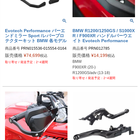
PRN014553-16

PRN014553-17

PRN014553-18

PRN014553-19

PRN014553-20

PRN014553-21

Evotech Performance バーエ
BMW R1200/1250GS / S1000X
ンドミラー Sport /レバープロ
R / F900XR ハンドルバーウエ
PRN014553-22

テクターキット BMW 各モデル
イト Evotech Performance
PRN014553-23

PRN014553-24

商品番号
PRN015536-015554-0164
商品番号
PRN012785

PRN014553-25

66-016469-016517-016518-017477

PRN012785-01

販売価格
¥
74,699
販売価格
¥
14,199
税込
税込
PRN014553-26

BMW F 750 GS (2019+)：PRN0155
PRN012785-02

BMW

2~4週間
PRN014553-27

36-015554-016466-016469-016517
PRN012785-03

F900XR (20-)

PRN014553-28

-016518-017477-02

PRN012785-04

R1200GS/adv (13-18)

PRN014553-29
BMW R 1200 R (2015-2018)：PRN0
PRN012785-05

2~4週間
R1250GS/adv (19-23)

15536-015554-016466-016469-016
PRN012785-06

S1000XR (2015-)
517-016518-017477-03

PRN012785-07

BMW R 1250 R (2019+)：PRN0155
PRN012785-08

36-015554-016466-016469-016517
PRN012785-09

-016518-017477-04

PRN012785-10

BMW R 1250 R Exclusive (2019+)：
PRN012785-11

PRN015536-015554-016466-01646
PRN012785-12

9-016517-016518-017477-05

PRN012785-13

BMW R 1250 R Sport (2019+)：PRN
PRN012785-14

015536-015554-016466-016469-01
PRN012785-15

6517-016518-017477-06

PRN012785-16
