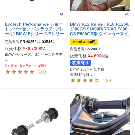
Evotech Performance ショー
BMW R12 RnineT R18 R1250/
トレバーセット(クラッチ+ブレ
1300GS S1000R/RR/XR F800
ーキ) BMW Fシリーズ/Sシリー
GS F900GS等 ウインカースイ
ズ
ッチ エクステンション DKデザ
商品番号
PRN035244-035464

ネコポス 350円
イン
BMW F 750 GS (2019+)：PRN0352
販売価格
¥
36,700
税込
商品番号
BMW001
44-035464-01

BMW Fシリーズ、Sシリーズ各モデ
販売価格
¥
4,600
税込
BMW F 850 GS (2019+)：PRN0352
ル
在庫有り
44-035464-02

2~4週間
BMW F 900 R (2020-2024)：PRN03
BMW  2014～ 全車種

5.00
5244-035464-03

※G310を除く
BMW F 900 R SE (2020-2024)：PR
4.20
N035244-035464-04

BMW F 900 XR (2020-2024)：PRN0
35244-035464-05

BMW F 900 XR TE (2020-2024)：P
RN035244-035464-06

BMW S 1000 R (2021-2024)：PRN0
35244-035464-07

BMW S 1000 XR (2024+)：PRN035
244-035464-08

BMW S 1000 XR TE (2020-2023)：P