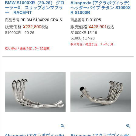
BMW S1000XR（20-26） グロ
Akrapovic (アクラポヴィッチ)
ーラーX スリップオンマフラ
ヘッダーパイプ チタン S1000X
ー RACEFIT
R S1000R
商品番号
RF-BM-S10XR20-GRX-S

商品番号
E-B10R5
販売価格
¥
232,800
販売価格
¥
428,901
税込
税込
S1000XR　20-26

S1000XR 15-19

1～2ヶ月
5～10週間
Akrapovic (アクラポヴィッチ)
Akrapovic (アクラポヴィッチ)