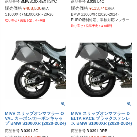
商品番号
BMWS10XREXTISYC
商品番号
B.039.L4C
販売価格
¥
488,500
販売価格
¥
113,740
税込
税込
S1000XR / M1000XR - 20-26
BMW S1000XR (2020-2024)
EURO規制対応、車検対応マフラー
4～6週
4-8週間
MIVV スリップオンマフラー O
MIVV スリップオンマフラー D
VAL カーボン/カーボンキャッ
ELTA RACE ブラックステンレ
プ BMW S1000XR (2020-2024)
ス BMW S1000XR (2020-2024)
商品番号
B.039.L3C
商品番号
B.039.LDRB