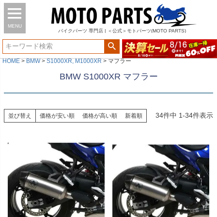
MENU
バイク
パーツ
専門店 | ＜公式＞モトパーツ(MOTO PARTS)
HOME
BMW
S1000XR, M1000XR
マフラー
BMW S1000XR マフラー
34
件中
1
-
34
件表示
並び替え
価格が安い順
価格が高い順
新着順