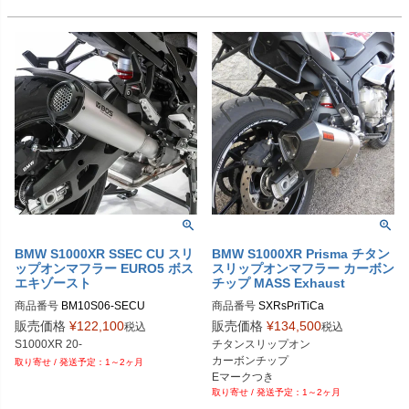
BMW S1000XR SSEC CU スリ
BMW S1000XR Prisma チタン
ップオンマフラー EURO5 ボス
スリップオンマフラー カーボン
エキゾースト
チップ MASS Exhaust
商品番号
BM10S06-SECU

商品番号
SXRsPriTiCa

販売価格
¥
122,100
販売価格
¥
134,500
税込
税込
※メーカーSKUなし

チタンスリップオン

https://www.massmoto.it/prodotto/pris
カーボンチップ

1～2ヶ月
ma-titan-bmw-s-1000-xr/
Eマークつき

1～2ヶ月
S1000XR