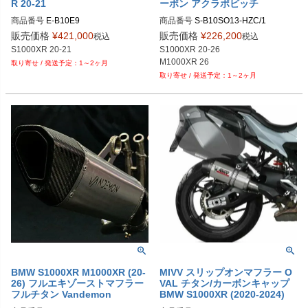
R 20-21
ーボン アクラポビッチ
商品番号
商品番号
S-B10SO13-HZC/1
販売価格
¥
421,000
販売価格
¥
226,200
税込
税込
S1000XR 20-21
S1000XR 20-26

M1000XR 26
1～2ヶ月
1～2ヶ月
BMW S1000XR M1000XR (20-
MIVV スリップオンマフラー O
26) フルエキゾーストマフラー
VAL チタン/カーボンキャップ
フルチタン Vandemon
BMW S1000XR (2020-2024)