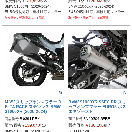
販売価格
¥
121,600
販売価格
¥
129,800
税込
税込
BMW S1000XR (2020-2024)
BMW S1000XR (2020-2024)
EURO規制対応、車検対応マフラー
EURO規制対応、車検対応マフラー
4-8週間
4-8週間
MIVV スリップオンマフラー D
BMW S1000XR SSEC RR スリ
ELTA RACE ステンレス BMW
ップオンマフラー EURO5 ボス
S1000XR (2020-2024)
エキゾースト
商品番号
B.039.LDRX
商品番号
BM10S06-SERR

販売価格
¥
139,040
販売価格
¥
130,100
税込
税込
BMW S1000XR (2020-2024)