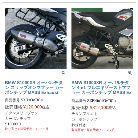
BMW S1000XR オーバルチタ
BMW S1000XR オーバルチタ
ン スリップオンマフラー カー
ン 4in1 フルエキゾーストマフ
ボンチップ MASS Exhaust
ラー カーボンチップ MASS Ex
haust
商品番号
SXRsOvTiCa

商品番号
SXR4in1fOvTiCa

販売価格
¥
126,000
税込
販売価格
¥
312,100
税込
※メーカーSKUなし

※メーカーSKUなし

チタンスリップオン

チタンフルエキ

https://www.massmoto.it/prodotto/ova
https://www.massmoto.it/prodotto/ova
カーボンチップ

カーボンチップ

l-titan-carbon-top-slip-on-bmw-s100
l-titan-carbon-top-4in1-full-system-b
S1000XR
触媒付き

0-xr/
mw-s1000-xr/

1～2ヶ月
1～2ヶ月
S1000XR
触媒ありを選択してください