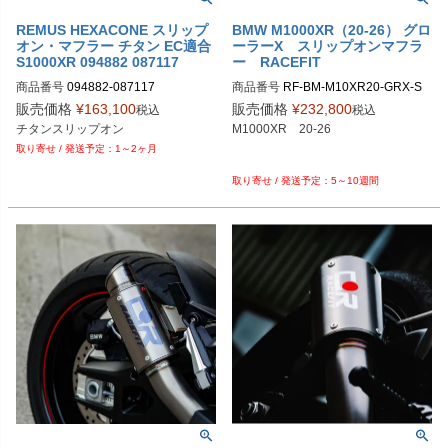
REMUS HEXACONE スリップ
BMW M1000XR（20-26） グロ
オン・マフラー チタン EC適合
ーラーX スリップオンマフラ
S1000XR 094882 087117
ー RACEFIT
商品番号
094882-087117

商品番号
RF-BM-M10XR20-GRX-S

販売価格
¥
163,100
販売価格
¥
232,800
税込
税込
M型番：094882 087117

チタンスリップオン
M1000XR　20-26

EU型番：rem_094882_087117
1～2ヶ月
5～10週間