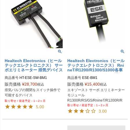
Healtech Electronics（ヒール
Healtech Electronics（ヒール
テックエレクトロニクス） サー
テックエレクトロニクス） Rni
ボエリミネーター 排気デバイス
neT/R1200/R1300/S1000各車
コントローラー BMW R1300G
種 サーボエリミネーター 排気
商品番号
HT-ESE-SW-BM1

商品番号
ESE-BM1

S/S1000RR/S1000R/R nineT他
デバイスキャンセラー
旧型番：ESE-SW-BM1
販売価格
¥
28,700
販売価格
¥
15,400
税込
税込
hlt_ESE-BM1
排気バルブの開閉をスイッチ操作で
エキゾースト サーボ エリミネーター 
可能するデバイス
モジュール

R1300R/RS/GS/RnineT/R1200R/R
1～2ヶ月
1～2ヶ月
S/RT/GS/S1000RR/R/XR
5.00
3.00