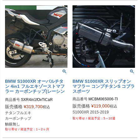
BMW S1000XR オーバルチタ
BMW S1000XR スリップオン
ン 4in1 フルエキゾーストマフ
マフラー コンプチタンS コブラ
ラー カーボンチップ(レーシン
スポーツ
グ) MASS Exhaust
商品番号
MCBM06S006-TI
商品番号
SXR4in1fOvTiCaR

販売価格
¥
119,000
税込
販売価格
¥
319,700
税込
※メーカーSKUなし

S1000XR 2015-2019
チタンフルエキ

https://www.massmoto.it/prodotto/ova
カーボンチップ

5～10週
l-titan-carbon-top-4in1-full-system-b
触媒無し

mw-s1000-xr/

1～2ヶ月
S1000XR
触媒なしを選択してください