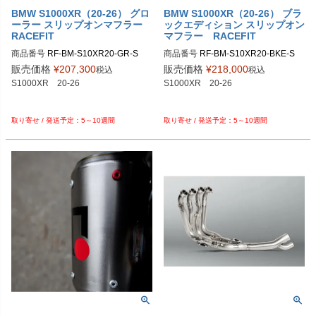
BMW S1000XR（20-26） グロ
BMW S1000XR（20-26） ブラ
ーラー スリップオンマフラー
ックエディション スリップオン
RACEFIT
マフラー RACEFIT
商品番号
RF-BM-S10XR20-GR-S

商品番号
RF-BM-S10XR20-BKE-S

販売価格
¥
207,300
販売価格
¥
218,000
税込
税込
S1000XR　20-26

S1000XR　20-26

5～10週間
5～10週間