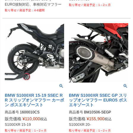
EURO規制対応、車検対応マフラー
1～2ヶ月
4-8週間
BMW S1000XR 15-19 SSEC R
BMW S1000XR SSEC GP スリ
R スリップオンマフラー カーボ
ップオンマフラー EURO5 ボス
ン ボスエキゾースト
エキゾースト
商品番号
1600010CS

商品番号
BM10S06-SEGP

販売価格
¥
110,000
販売価格
¥
155,900
税込
税込
1～2ヶ月
1～2ヶ月