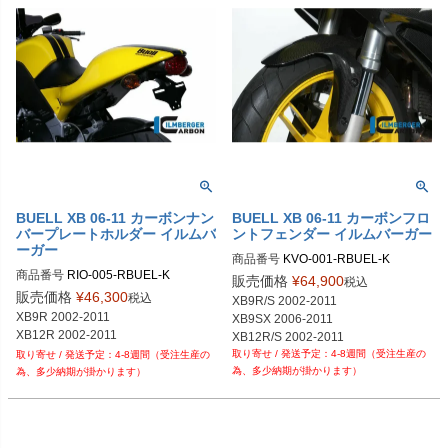
BUELL XB 06-11 カーボンナン
BUELL XB 06-11 カーボンフロ
バープレートホルダー イルムバ
ントフェンダー イルムバーガー
ーガー
商品番号
KVO-001-RBUEL-K

商品番号
RIO-005-RBUEL-K

KVO.001.RBUEL.K	
販売価格
¥
64,900
税込
販売価格
¥
46,300
税込
XB9R/S 2002-2011

XB9R 2002-2011

XB9SX 2006-2011

XB12R/S 2002-2011

4-8週間（受注生産の
XB12SS 2006-2011

4-8週間（受注生産の
為、多少納期が掛かります）
為、多少納期が掛かります）
XB 12 Ullysses 2006-2011

1125R/CR 2008-2011