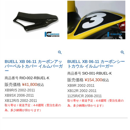
BUELL XB 06-11 カーボンアッ
BUELL XB 06-11 カーボンシー
パーベルトカバー イルムバーガ
トカウル イルムバーガー
ー
商品番号
SIO-001-RBUEL-K

商品番号
RIO-002-RBUEL-K

SIO.001.RBUEL.K	
販売価格
¥
154,300
税込
RIO.002.RBUEL.K	

販売価格
¥
41,800
税込
XB9R 2002-2011

XB9R/S 2002-2011

XB12R 2002-2011

XB9SX 2006-2011

XB12R/S 2002-2011
4-8週間（受注生産の
4-8週間（受注生産の
為、多少納期が掛かります）
為、多少納期が掛かります）