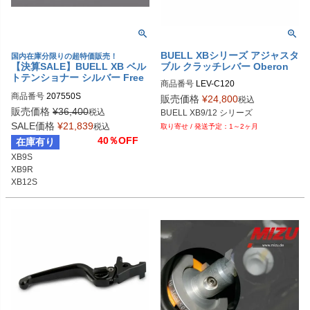
BUELL XBシリーズ アジャスタ
国内在庫分限りの超特価販売！
【決算SALE】BUELL XB ベル
ブル クラッチレバー Oberon
トテンショナー シルバー Free
商品番号
LEV-C120

Spirits
レバースタイル：Standard；1、Air
商品番号
207550S

販売価格
¥
24,800
税込
o；2、Custom；3

販売価格
¥
36,400
税込
レバーカラー：Black；-BLK、Blu
SALE価格
¥
21,839
税込
1～2ヶ月
e；BLU、 Gold； GLD

40％OFF
在庫有り
                 Orange；ORG、Sliver；S
XB9S

LV,、 Titanium；TI

XB9R

アジャスターカラー： ：Black；-BL
XB12S

K、Blue；BLU、 Gold； GLD

                 Orange；ORG、Sliver；S
LV,、 Titanium；TI

例：スタイル：スタンダード、レバ
ーカラー：Black、アジャスターカラ
ー：Black；LEV-C120-1-BLK-BKL