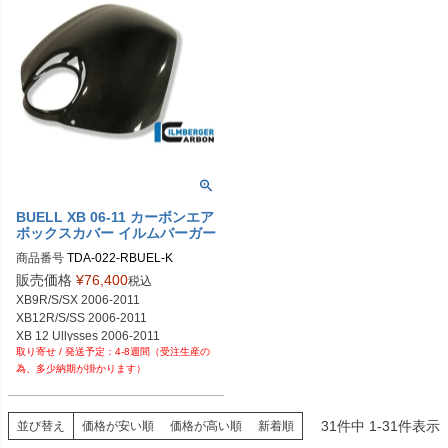
BUELL XB 06-11 カーボンエア
ボックスカバー イルムバーガー
商品番号
TDA-022-RBUEL-K

販売価格
¥
76,400
税込
XB9R/S/SX 2006-2011

XB12R/S/SS 2006-2011

XB 12 Ullysses 2006-2011
4-8週間（受注生産の
為、多少納期が掛かります）
31
件中
1
-
31
件表示
並び替え
価格が安い順
価格が高い順
新着順