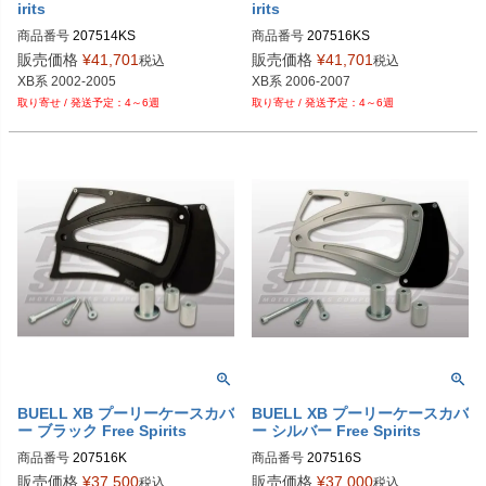
irits
irits
商品番号
207514KS

商品番号
207516KS

販売価格
¥
41,701
販売価格
¥
41,701
税込
税込
XB系 2002-2005
XB系 2006-2007
4～6週
4～6週
BUELL XB プーリーケースカバ
BUELL XB プーリーケースカバ
ー ブラック Free Spirits
ー シルバー Free Spirits
商品番号
207516K

商品番号
207516S

販売価格
¥
37,500
販売価格
¥
37,000
税込
税込