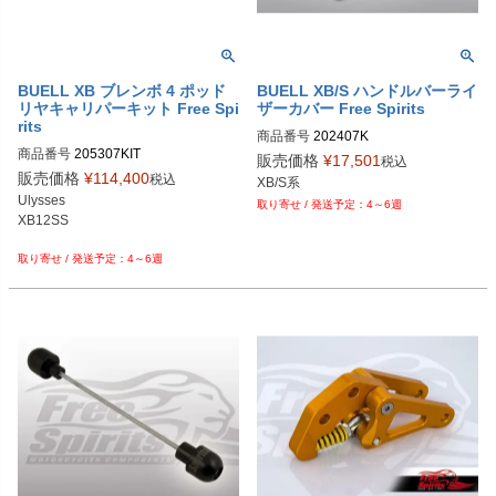
BUELL XB ブレンボ 4 ポッド
BUELL XB/S ハンドルバーライ
リヤキャリパーキット Free Spi
ザーカバー Free Spirits
rits
商品番号
202407K

商品番号
205307KIT

販売価格
¥
17,501
税込
205307 KIT	

販売価格
¥
114,400
税込
Ulysses

4～6週
XB12SS

4～6週