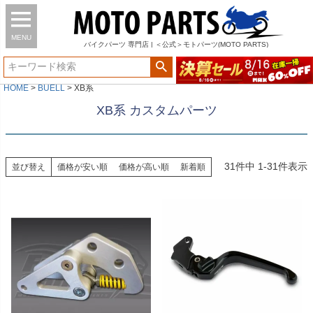
MENU
バイク
パーツ
専門店 | ＜公式＞モトパーツ(MOTO PARTS)
HOME
BUELL
XB系
XB系 カスタムパーツ
31
件中
1
-
31
件表示
並び替え
価格が安い順
価格が高い順
新着順