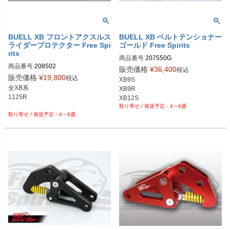
BUELL XB フロントアクスルス
BUELL XB ベルトテンショナー
ライダープロテクター Free Spi
ゴールド Free Spirits
rits
商品番号
207550G

商品番号
208502

販売価格
¥
36,400
税込
販売価格
¥
19,800
税込
XB9S

全XB系

XB9R

1125R

XB12S

4～6週
4～6週