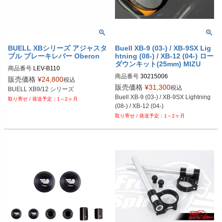
BUELL XBシリーズ アジャスタ
Buell XB-9 (03-) / XB-9SX Lig
ブル ブレーキレバー Oberon
htning (08-) / XB-12 (04-) ロー
ダウンキット(25mm) MIZU
商品番号
LEV-B110

商品番号
30215006
レバースタイル：Standard；1、Air
販売価格
¥
24,800
税込
o；2、Custom；3

販売価格
¥
31,300
税込
レバーカラー：Black；-BLK、Blu
Buell XB-9 (03-) / XB-9SX Lightning 
1～2ヶ月
e；BLU、 Gold； GLD

(08-) / XB-12 (04-)
                 Orange；ORG、Sliver；S
1～2ヶ月
LV,、 Titanium；TI

アジャスターカラー： ：Black；-BL
K、Blue；BLU、 Gold； GLD

                 Orange；ORG、Sliver；S
LV,、 Titanium；TI

例：スタイル：スタンダード、レバ
ーカラー：Black、アジャスターカラ
ー：Black；LEV-B110-1-BLK-BKL