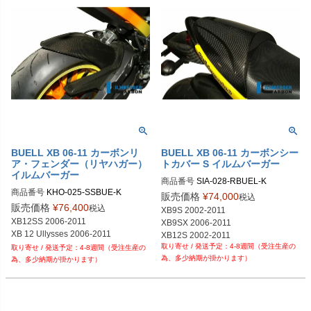
BUELL XB 06-11 カーボンリ
BUELL XB 06-11 カーボンシー
ア・フェンダー（リヤハガー）
トカバー S イルムバーガー
イルムバーガー
商品番号
SIA-028-RBUEL-K

商品番号
KHO-025-SSBUE-K

SIA.028.RBUEL.K	

販売価格
¥
74,000
税込
KHO.025.SSBUE.K	
販売価格
¥
76,400
税込
XB9S 2002-2011

XB12SS 2006-2011

XB9SX 2006-2011

XB 12 Ullysses 2006-2011
XB12S 2002-2011
4-8週間（受注生産の
4-8週間（受注生産の
為、多少納期が掛かります）
為、多少納期が掛かります）