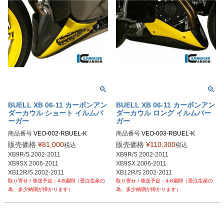
BUELL XB 06-11 カーボンアン
BUELL XB 06-11 カーボンアン
ダーカウル ショート イルムバ
ダーカウル ロング イルムバー
ーガー
ガー
商品番号
VEO-002-RBUEL-K

商品番号
VEO-003-RBUEL-K

VEO.002.RBUEL.K	

販売価格
¥
81,000
販売価格
¥
110,300
税込
税込
XB9R/S 2002-2011

XB9R/S 2002-2011

XB9SX 2006-2011

XB9SX 2006-2011

XB12R/S 2002-2011

XB12R/S 2002-2011

4-8週間（受注生産の
4-8週間（受注生産の
XB12SS 2006-2011

XB12SS 2006-2011

為、多少納期が掛かります）
為、多少納期が掛かります）
XB 12 Ullysses 2006-2011
XB 12 Ullysses 2006-2011