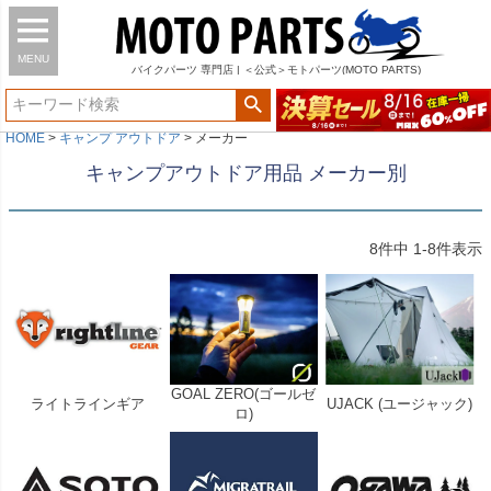
MENU
バイク
パーツ
専門店 | ＜公式＞モトパーツ(MOTO PARTS)
HOME
キャンプ アウトドア
メーカー
キャンプアウトドア用品 メーカー別
8
件中
1
-
8
件表示
GOAL ZERO(ゴールゼ
ライトラインギア
UJACK (ユージャック)
ロ)