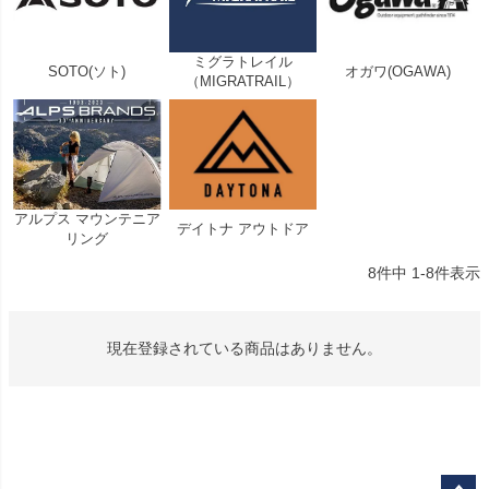
ミグラトレイル
SOTO(ソト)
オガワ(OGAWA)
（MIGRATRAIL）
アルプス マウンテニア
デイトナ アウトドア
リング
8
件中
1
-
8
件表示
現在登録されている商品はありません。