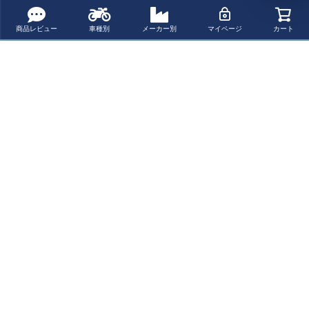
商品レビュー
車種別
メーカー別
マイページ
カート
Roeg SUNDOW
Roeg SUNDOW
Roeg Jettson ヘ
トライアンフ ス
N バイザー内蔵
N バイザー内蔵
ルメット マッ
クランブラー 12
ジェットヘルメ
ジェットヘルメ
ト・ブラック グ
00/XE フロント
¥ 40,920(税込)
¥ 39,270(税込)
¥ 33,110(税込)
¥ 80,699(税込)
ット グロス・ネ
ット ブラック
ラフィック
カウル 「アトラ
イビー x グラフ
ス」 ブラック タ
ィック
マリット
最近チェックした商品
Roeg SUNDOW
N バイザー内蔵
ジェットヘルメ
ット グリーン/ブ
ラック