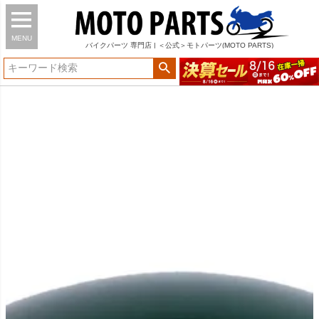
MENU
バイク
パーツ
専門店 | ＜公式＞モトパーツ(MOTO PARTS)