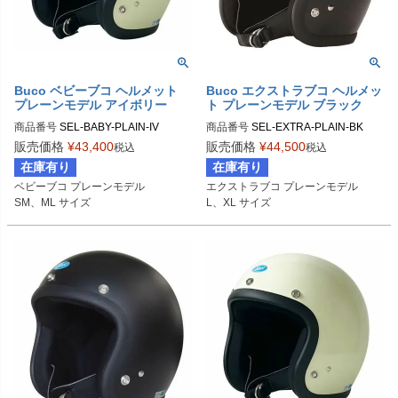
Buco ベビーブコ ヘルメット
Buco エクストラブコ ヘルメッ
プレーンモデル アイボリー
ト プレーンモデル ブラック
商品番号
SEL-BABY-PLAIN-IV

商品番号
SEL-EXTRA-PLAIN-BK

販売価格
¥
43,400
販売価格
¥
44,500
税込
税込
SMサイズ商品コード：0107BBCP0
Lサイズ商品コード：0107EBCP025

在庫有り
在庫有り
13

XLサイズ商品コード：0107EBCP02
ベビーブコ プレーンモデル

エクストラブコ プレーンモデル

MLサイズ商品コード：0107BBCP01
6

SM、ML サイズ
L、XL サイズ
4

Buco（ブコ）
Buco（ブコ）