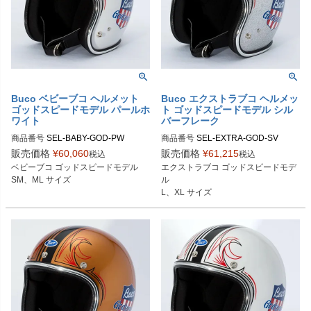
Buco ベビーブコ ヘルメット
Buco エクストラブコ ヘルメッ
ゴッドスピードモデル パールホ
ト ゴッドスピードモデル シル
ワイト
バーフレーク
商品番号
SEL-BABY-GOD-PW

商品番号
SEL-EXTRA-GOD-SV

販売価格
¥
60,060
販売価格
¥
61,215
税込
税込
SMサイズ商品コード：0107BBCGS
Lサイズ商品コード：0107EBCGS08
ベビーブコ ゴッドスピードモデル

エクストラブコ ゴッドスピードモデ
013

5

SM、ML サイズ
ル

MLサイズ商品コード：0107BBCGS
XLサイズ商品コード：0107EBCGS0
L、XL サイズ
014

86

Buco（ブコ）
Buco（ブコ）