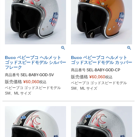
Buco ベビーブコ ヘルメット
Buco ベビーブコ ヘルメット
ゴッドスピードモデル シルバー
ゴッドスピードモデル カッパー
フレーク
商品番号
SEL-BABY-GOD-CP

商品番号
SEL-BABY-GOD-SV

販売価格
¥
60,060
税込
SMサイズ商品コード：0107BBCGS
販売価格
¥
60,060
税込
ベビーブコ ゴッドスピードモデル

SMサイズ商品コード：0107BBCGS
513

ベビーブコ ゴッドスピードモデル

SM、ML サイズ
083

MLサイズ商品コード：0107BBCGS
SM、ML サイズ
MLサイズ商品コード：0107BBCGS
514

084

Buco（ブコ）
Buco（ブコ）