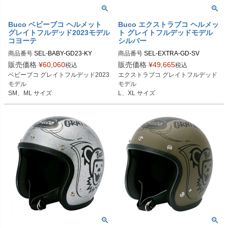
Buco ベビーブコ ヘルメット
Buco エクストラブコ ヘルメッ
グレイトフルデッド2023モデル
ト グレイトフルデッドモデル
コヨーテ
シルバー
商品番号
SEL-BABY-GD23-KY

商品番号
SEL-EXTRA-GD-SV

販売価格
¥
60,060
販売価格
¥
49,665
税込
税込
SMサイズ商品コード：0107BBCGF
Lサイズ商品コード：0107EBCGFD0
ベビーブコ グレイトフルデッド2023
エクストラブコ グレイトフルデッド
D3CY3

85

モデル

モデル

MLサイズ商品コード：0107BBCGF
XLサイズ商品コード：0107EBCGF
SM、ML サイズ
L、XL サイズ
D3CY4

D086

Buco（ブコ）
Buco（ブコ）