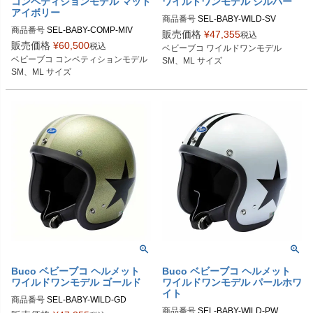
コンペティションモデル マット
ワイルドワンモデル シルバー
アイボリー
商品番号
SEL-BABY-WILD-SV

商品番号
SEL-BABY-COMP-MIV

販売価格
¥
47,355
税込
SMサイズ商品コード：0107BBCAW
販売価格
¥
60,500
税込
ベビーブコ ワイルドワンモデル

SMサイズ商品コード：0107BBCC0
O3

ベビーブコ コンペティションモデル

SM、ML サイズ
1M3

MLサイズ商品コード：0107BBCAW
SM、ML サイズ
MLサイズ商品コード：0107BBCC0
O4

1M4

Buco（ブコ）
Buco（ブコ）
Buco ベビーブコ ヘルメット
Buco ベビーブコ ヘルメット
ワイルドワンモデル ゴールド
ワイルドワンモデル パールホワ
イト
商品番号
SEL-BABY-WILD-GD

商品番号
SEL-BABY-WILD-PW
