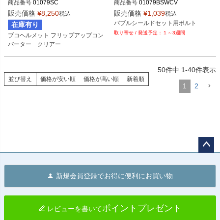
商品番号
01079SC

商品番号
01079BSWCV

販売価格
¥
8,250
販売価格
¥
1,039
税込
税込
Buco（ブコ）
Buco（ブコ）
バブルシールドセット用ボルト
在庫有り
１～3週間
ブコヘルメット フリップアップコン
バーター　クリアー
50
件中
1
-
40
件表示
並び替え
価格が安い順
価格が高い順
新着順
1
2
ペー
ジト
新規会員登録でお得に便利にお買い物
ップ
へ
ポイントプレゼント
レビューを書いて