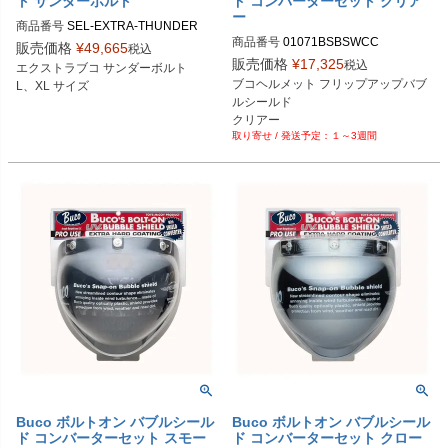
ト サンダーボルト
ド コンバーターセット クリア
ー
商品番号
SEL-EXTRA-THUNDER

商品番号
01071BSBSWCC

販売価格
¥
49,665
税込
Lサイズ商品コード：0107EBCTB20
販売価格
¥
17,325
税込
エクストラブコ サンダーボルト

Buco（ブコ）
225

ブコヘルメット フリップアップバブ
L、XL サイズ
XLサイズ商品コード：0107EBCTB2
ルシールド

0226

クリアー
１～3週間
Buco（ブコ）
Buco ボルトオン バブルシール
Buco ボルトオン バブルシール
ド コンバーターセット スモー
ド コンバーターセット クロー