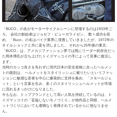
「BUCO」の名がモーターサイクルシーンに登場するのは1933年ご
ろ。 会社の創始者はジョセフ・ビューガライゼン。 数々成功を収
め、「Buco」の名はバイク業界に浸透していきましたが、1972年の
オイルショックと共に姿を消しました。 それから25年後の東京。
「BUCO」は、アメカジファッション界では既にリーダー的存在だっ
た岡本博氏が立ち上げたトイズマッコイの手によって見事に復活し
ます。
当時のカッコ良さを失わずに現代日本の安全規格に合ったヘルメッ
トの復刻は、 ヘルメットをスタイリッシュに被りたいというファッ
ションに敏感な若者を中心に爆発的に支持を集め、「スモールジェ
ット」という言葉を生み、多くのスタイリッシュヘルメットが市場
に流れるきっかけになりました。
今もなお、トップブランドとして高い人気を持続しているのは、ト
イズマッコイの「妥協しないモノづくり」が他作品と同様、ヘルメ
ットづくりにおいても遺憾なく発揮されているからに他なりませ
ん。