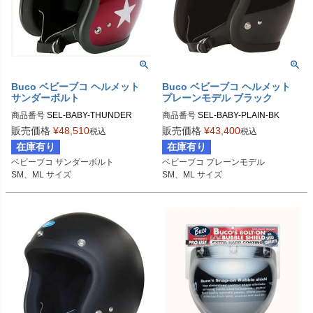
Buco ベビーブコ ヘルメット
Buco ベビーブコ ヘルメット
サンダーボルト
プレーンモデル ブラック
商品番号
SEL-BABY-THUNDER

商品番号
SEL-BABY-PLAIN-BK

販売価格
¥
48,510
販売価格
¥
43,400
税込
税込
SMサイズ商品コード：0107BBCTB
SMサイズ商品コード：0107BBCP0
在庫有り
在庫有り
20223

23

ベビーブコ サンダーボルト

ベビーブコ プレーンモデル

MLサイズ商品コード：0107BBCTB2
MLサイズ商品コード：0107BBCP02
SM、ML サイズ
SM、ML サイズ
0224

4

Buco（ブコ）
Buco（ブコ）