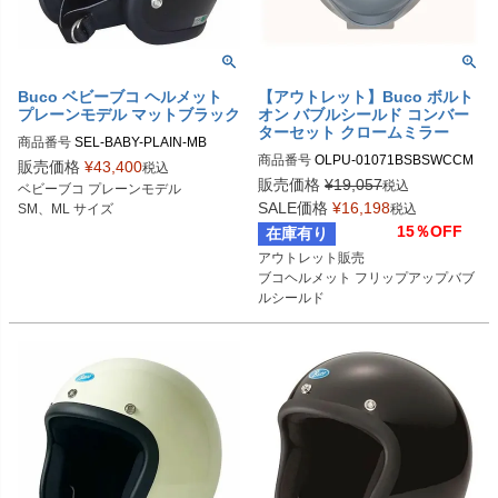
Buco ベビーブコ ヘルメット
【アウトレット】Buco ボルト
プレーンモデル マットブラック
オン バブルシールド コンバー
ターセット クロームミラー
商品番号
SEL-BABY-PLAIN-MB

商品番号
OLPU-01071BSBSWCCM

販売価格
¥
43,400
税込
01071BSBSWCCM

SMサイズ商品コード：0107BBCP0
販売価格
¥
19,057
税込
ベビーブコ プレーンモデル

2M3

SALE価格
¥
16,198
SM、ML サイズ
税込
Buco（ブコ）
MLサイズ商品コード：0107BBCP02
15％OFF
在庫有り
M4

アウトレット販売

ブコヘルメット フリップアップバブ
Buco（ブコ）
ルシールド

クロームミラー