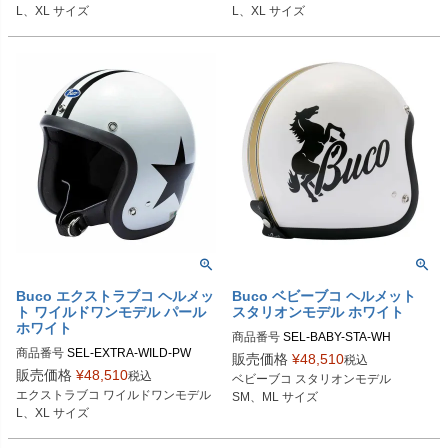
5

165

L、XL サイズ
L、XL サイズ
XLサイズ商品コード：0107EBCAW
XLサイズ商品コード：0107EBCAW
O6

O166

Buco（ブコ）
Buco（ブコ）
Buco エクストラブコ ヘルメッ
Buco ベビーブコ ヘルメット
ト ワイルドワンモデル パール
スタリオンモデル ホワイト
ホワイト
商品番号
SEL-BABY-STA-WH

商品番号
SEL-EXTRA-WILD-PW

販売価格
¥
48,510
税込
SMサイズ商品コード：0107BBCST
販売価格
¥
48,510
税込
ベビーブコ スタリオンモデル

Lサイズ商品コード：0107EBCAWO
013

エクストラブコ ワイルドワンモデル

SM、ML サイズ
015

MLサイズ商品コード：0107BBCST0
L、XL サイズ
XLサイズ商品コード：0107EBCAW
14

O016
