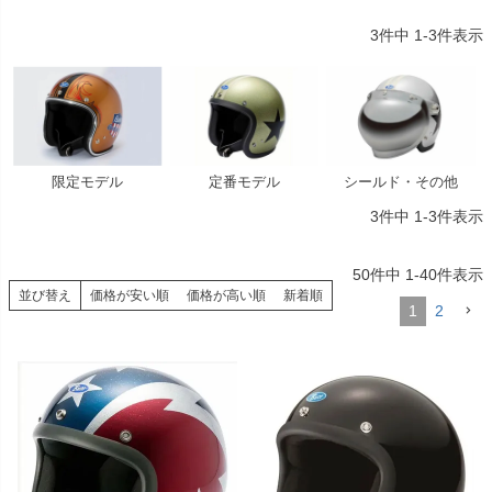
3
件中
1
-
3
件表示
限定モデル
定番モデル
シールド・その他
3
件中
1
-
3
件表示
50
件中
1
-
40
件表示
並び替え
価格が安い順
価格が高い順
新着順
1
2