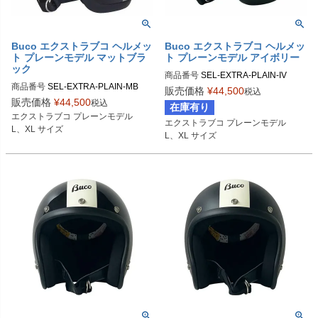
Buco エクストラブコ ヘルメッ
Buco エクストラブコ ヘルメッ
ト プレーンモデル マットブラ
ト プレーンモデル アイボリー
ック
商品番号
SEL-EXTRA-PLAIN-IV

商品番号
SEL-EXTRA-PLAIN-MB

販売価格
¥
44,500
税込
Lサイズ商品コード：0107EBCP015

販売価格
¥
44,500
税込
在庫有り
Lサイズ商品コード：0107EBCP02M
XLサイズ商品コード：0107EBCP01
エクストラブコ プレーンモデル

エクストラブコ プレーンモデル

5

6

L、XL サイズ
L、XL サイズ
XLサイズ商品コード：0107EBCP02
M6

Buco（ブコ）
Buco（ブコ）