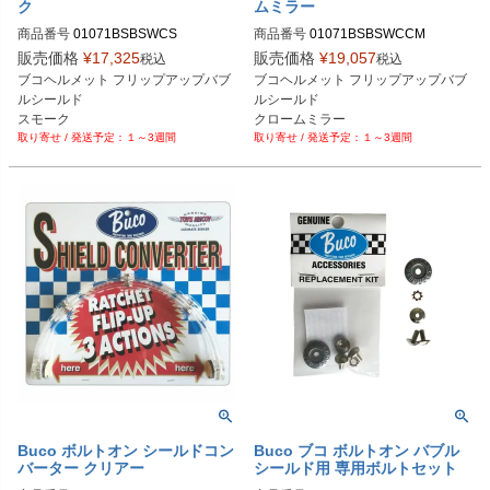
ク
ムミラー
商品番号
01071BSBSWCS

商品番号
01071BSBSWCCM

販売価格
¥
17,325
販売価格
¥
19,057
税込
税込
Buco（ブコ）
Buco（ブコ）
ブコヘルメット フリップアップバブ
ブコヘルメット フリップアップバブ
ルシールド

ルシールド

スモーク
クロームミラー
１～3週間
１～3週間
Buco ボルトオン シールドコン
Buco ブコ ボルトオン バブル
バーター クリアー
シールド用 専用ボルトセット