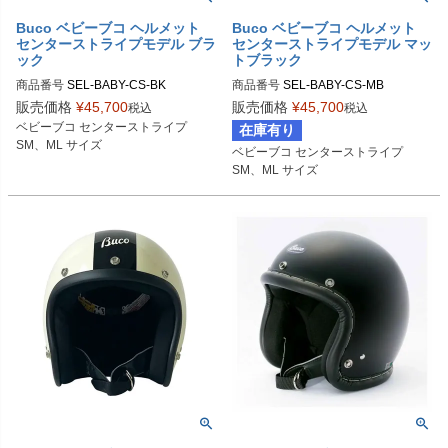
Buco ベビーブコ ヘルメット
Buco ベビーブコ ヘルメット
センターストライプモデル ブラ
センターストライプモデル マッ
ック
トブラック
商品番号
SEL-BABY-CS-BK

商品番号
SEL-BABY-CS-MB

販売価格
¥
45,700
販売価格
¥
45,700
税込
税込
SMサイズ商品コード：0107BBCS0
SMサイズ商品コード：0107BBCS0
ベビーブコ センターストライプ

在庫有り
2013

2M013

SM、ML サイズ
ベビーブコ センターストライプ

MLサイズ商品コード：0107BBCS02
MLサイズ商品コード：0107BBCS02
SM、ML サイズ
014

M014

Buco（ブコ）
Buco（ブコ）