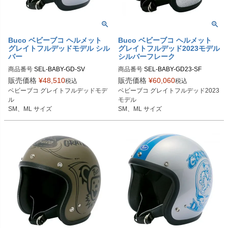
Buco ベビーブコ ヘルメット
Buco ベビーブコ ヘルメット
グレイトフルデッドモデル シル
グレイトフルデッド2023モデル
バー
シルバーフレーク
商品番号
SEL-BABY-GD-SV

商品番号
SEL-BABY-GD23-SF

販売価格
¥
48,510
販売価格
¥
60,060
税込
税込
SMサイズ商品コード：0107BBCGF
SMサイズ商品コード：0107BBCGF
ベビーブコ グレイトフルデッドモデ
ベビーブコ グレイトフルデッド2023
D083

D3083

ル

モデル

MLサイズ商品コード：0107BBCGF
MLサイズ商品コード：0107BBCGF
SM、ML サイズ
SM、ML サイズ
D084

D3084

Buco（ブコ）
Buco（ブコ）