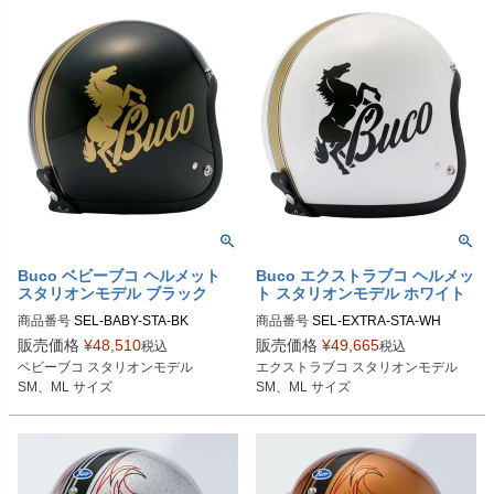
Buco（ブコ）
Buco（ブコ）
Buco ベビーブコ ヘルメット
Buco エクストラブコ ヘルメッ
スタリオンモデル ブラック
ト スタリオンモデル ホワイト
商品番号
SEL-BABY-STA-BK

商品番号
SEL-EXTRA-STA-WH

販売価格
¥
48,510
販売価格
¥
49,665
税込
税込
SMサイズ商品コード：0107BBCST
Lサイズ商品コード：0107EBCST01
ベビーブコ スタリオンモデル

エクストラブコ スタリオンモデル

023

5

SM、ML サイズ
SM、ML サイズ
MLサイズ商品コード：0107BBCST0
XLサイズ商品コード：0107EBCST0
24

16

Buco（ブコ）
Buco（ブコ）