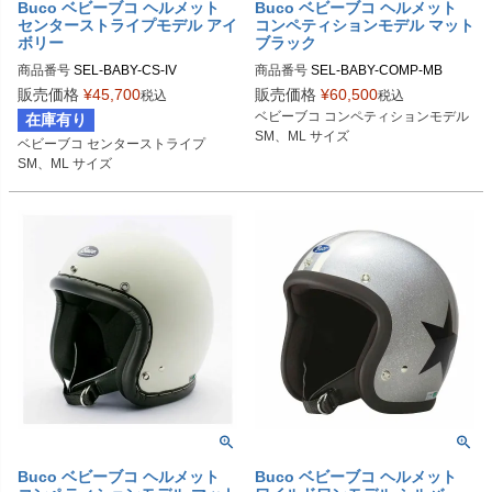
Buco ベビーブコ ヘルメット
Buco ベビーブコ ヘルメット
センターストライプモデル アイ
コンペティションモデル マット
ボリー
ブラック
商品番号
SEL-BABY-CS-IV

商品番号
SEL-BABY-COMP-MB

販売価格
¥
45,700
販売価格
¥
60,500
税込
税込
SMサイズ商品コード：0107BBCS0
SMサイズ商品コード：0107BBCC0
ベビーブコ コンペティションモデル

在庫有り
1023

2M3

SM、ML サイズ
ベビーブコ センターストライプ

MLサイズ商品コード：0107BBCS01
MLサイズ商品コード：0107BBCC0
SM、ML サイズ
024

2M4

Buco（ブコ）
Buco（ブコ）
Buco ベビーブコ ヘルメット
Buco ベビーブコ ヘルメット