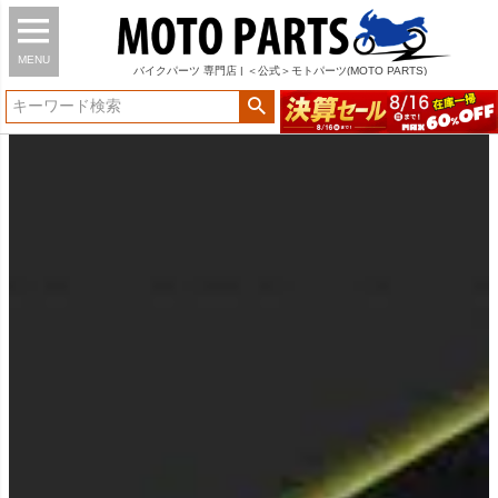
MENU
バイク
パーツ
専門店 | ＜公式＞モトパーツ(MOTO PARTS)