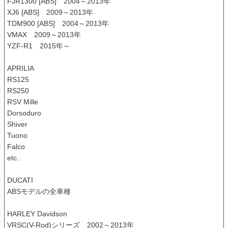
FJR1300 [ABS]　2004～2013年

XJ6 [ABS]　2009～2013年

TDM900 [ABS]　2004～2013年

VMAX　2009～2013年

YZF-R1　2015年～

APRILIA

RS125

RS250

RSV Mille

Dorsoduro

Shiver

Tuono

Falco

etc..

DUCATI

ABSモデルの全車種

HARLEY Davidson

VRSC(V-Rod)シリーズ　2002～2013年
