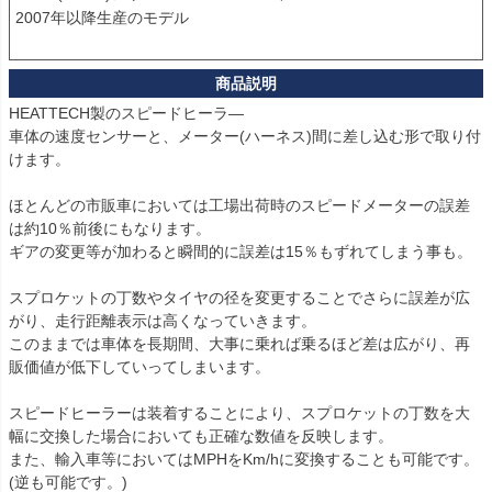
2007年以降生産のモデル

HEATTECH製のスピードヒーラ―

車体の速度センサーと、メーター(ハーネス)間に差し込む形で取り付
けます。

ほとんどの市販車においては工場出荷時のスピードメーターの誤差
は約10％前後にもなります。

ギアの変更等が加わると瞬間的に誤差は15％もずれてしまう事も。

スプロケットの丁数やタイヤの径を変更することでさらに誤差が広
がり、走行距離表示は高くなっていきます。

このままでは車体を長期間、大事に乗れば乗るほど差は広がり、再
販価値が低下していってしまいます。

スピードヒーラーは装着することにより、スプロケットの丁数を大
幅に交換した場合においても正確な数値を反映します。

また、輸入車等においてはMPHをKm/hに変換することも可能です。
(逆も可能です。)
