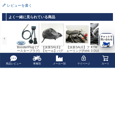
レビューを書く
よく一緒に見られている商品
BoosterPlug (ブ
【決算SALE】
【決算SALE】フ
KTM 125/250/39
ースタープラグ)
【セール】バグ
ェーリング(Fehli
0 DUKE 24- リア
KTM Duke 390
スター(BAGSTE
ng) ラゲージキ
フェンダー パワ
¥ 25,400(税込)
¥ 33,000(税込)
¥ 42,000(税込)
¥ 25,700(税込)
(2013-2016)
R) タンクカバー
ャリア シルバー
ーブロンズ
ブラック HOND
ホンダ CB1100/
商品レビュー
車種別
メーカー別
マイページ
カート
A CBR1000RR 0
1100EX
最近チェックした商品
4-07
【アウトレッ
ト】RICK'S MOT
ORSPORT CB/C