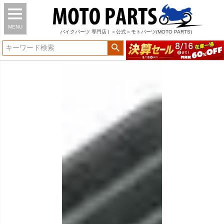
MENU
バイク
パーツ
専門店 | ＜公式＞モトパーツ(MOTO PARTS)