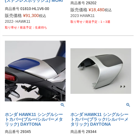
(ステンレスポリッシュ) MORI
商品番号
29202

WAKI
9PL：P110-6072
商品番号
01810-HL1V6-00

販売価格
¥
18,480
税込
9PL：P113-2007
販売価格
¥
91,300
税込
2023 HAWK11
2022- HAWK11
1～3週
生産待ち
ホンダ HAWK11 シングルシー
ホンダ HAWK11 シングルシー
トカバー(ブルー/シルバーメタ
トカバー(ブラック/シルバーメ
リック) DAYTONA
タリック) DAYTONA
商品番号
29345

商品番号
29344
