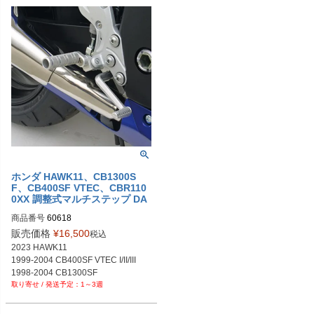
ホンダ HAWK11、CB1300S
F、CB400SF VTEC、CBR110
0XX 調整式マルチステップ DA
YTONA
商品番号
60618

9PL：P022-8691
販売価格
¥
16,500
税込
2023 HAWK11

1999-2004 CB400SF VTEC I/II/III

1998-2004 CB1300SF

1～3週