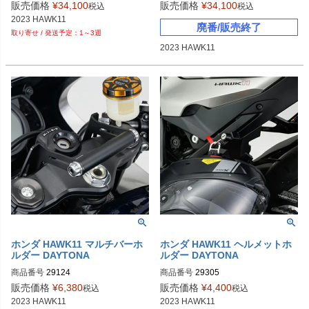
9PL：P111-8126
9PL：P111-8125
販売価格
¥
34,100
販売価格
¥
34,100
税込
税込
2023 HAWK11
廃番/販売終了
1～3週
2023 HAWK11
ホンダ HAWK11 マルチバーホ
ホンダ HAWK11 ヘルメットホ
ルダー DAYTONA
ルダー DAYTONA
商品番号
29124

商品番号
29305

9PL：P111-8131
9PL：P111-8131
販売価格
¥
6,380
販売価格
¥
4,400
税込
税込
2023 HAWK11
2023 HAWK11