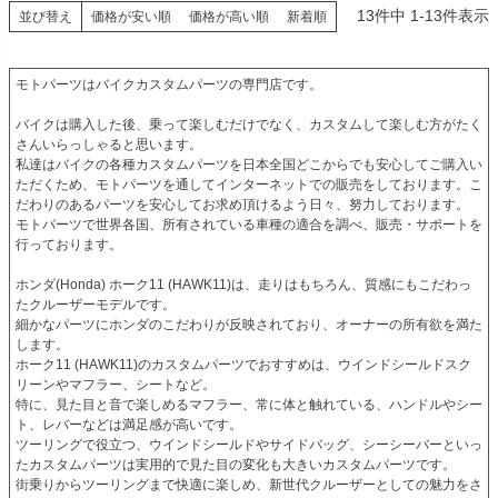
13
件中
1
-
13
件表示
並び替え
価格が安い順
価格が高い順
新着順
モトパーツはバイクカスタムパーツの専門店です。

バイクは購入した後、乗って楽しむだけでなく、カスタムして楽しむ方がたく
さんいらっしゃると思います。

私達はバイクの各種カスタムパーツを日本全国どこからでも安心してご購入い
ただくため、モトパーツを通してインターネットでの販売をしております。こ
だわりのあるパーツを安心してお求め頂けるよう日々、努力しております。

モトパーツで世界各国、所有されている車種の適合を調べ、販売・サポートを
行っております。

ホンダ(Honda) ホーク11 (HAWK11)は、走りはもちろん、質感にもこだわっ
たクルーザーモデルです。

細かなパーツにホンダのこだわりが反映されており、オーナーの所有欲を満た
します。

ホーク11 (HAWK11)のカスタムパーツでおすすめは、ウインドシールドスク
リーンやマフラー、シートなど。

特に、見た目と音で楽しめるマフラー、常に体と触れている、ハンドルやシー
ト、レバーなどは満足感が高いです。

ツーリングで役立つ、ウインドシールドやサイドバッグ、シーシーバーといっ
たカスタムパーツは実用的で見た目の変化も大きいカスタムパーツです。

街乗りからツーリングまで快適に楽しめ、新世代クルーザーとしての魅力をさ