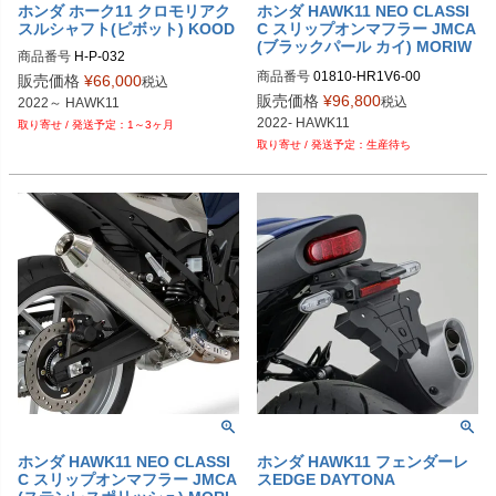
ホンダ ホーク11 クロモリアク
ホンダ HAWK11 NEO CLASSI
スルシャフト(ピボット) KOOD
C スリップオンマフラー JMCA
(ブラックパール カイ) MORIW
商品番号
H-P-032
AKI
商品番号
01810-HR1V6-00

販売価格
¥
66,000
税込
9PL：P113-2008
販売価格
¥
96,800
税込
2022～ HAWK11
2022- HAWK11
1～3ヶ月
生産待ち
ホンダ HAWK11 NEO CLASSI
ホンダ HAWK11 フェンダーレ
C スリップオンマフラー JMCA
スEDGE DAYTONA