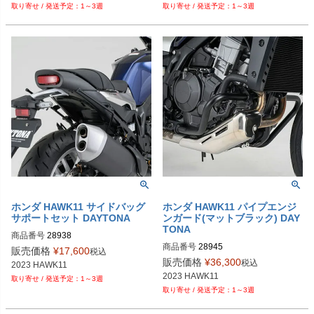
1～3週
1～3週
ホンダ HAWK11 サイドバッグ
ホンダ HAWK11 パイプエンジ
サポートセット DAYTONA
ンガード(マットブラック) DAY
TONA
商品番号
28938

商品番号
28945

9PL：P111-1722
販売価格
¥
17,600
税込
9PL：P111-1726
販売価格
¥
36,300
税込
2023 HAWK11
2023 HAWK11
1～3週
1～3週