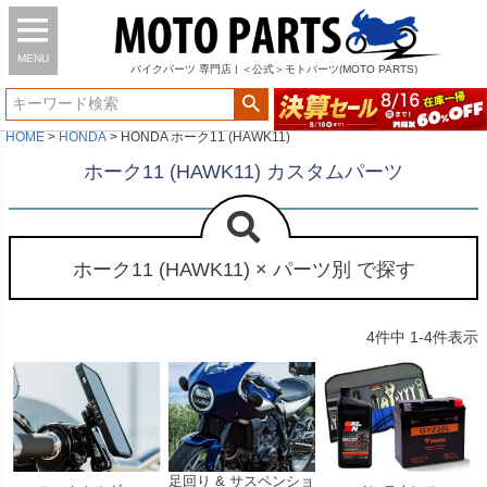
MENU
バイク
パーツ
専門店 | ＜公式＞モトパーツ(MOTO PARTS)
HOME
HONDA
HONDA ホーク11 (HAWK11)
ホーク11 (HAWK11) カスタムパーツ
ホーク11 (HAWK11) × パーツ別 で探す
4
件中
1
-
4
件表示
足回り & サスペンショ