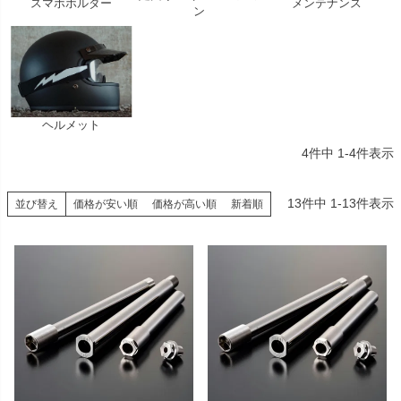
スマホホルダー
メンテナンス
ン
ヘルメット
4
件中
1
-
4
件表示
13
件中
1
-
13
件表示
並び替え
価格が安い順
価格が高い順
新着順