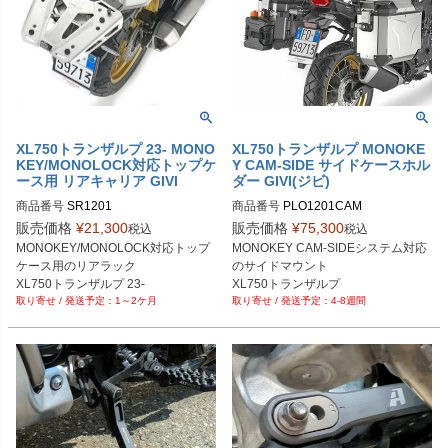
XL750トランザルプ 23- MONO
XL750トランザルプ MONOKE
KEY/MONOLOCK対応トップケ
Y CAM-SIDE サイドケースホル
ース用 リアキャリア GIVI
ダー GIVI(ジビ)
商品番号
SR1201

商品番号
PLO1201CAM
販売価格
¥
21,300
販売価格
¥
75,300
税込
税込
MONOKEY/MONOLOCK対応トップ
MONOKEY CAM-SIDEシステム対応
ケース用のリアラック

のサイドマウント

XL750トランザルプ 23-
XL750トランザルプ
1～2ケ月
4-8週間