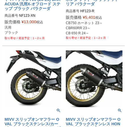
ACUDA 汎用X-オフロード ステ
リア バラクーダ
ップ ブラック バラクーダ
商品番号
HF123-R

商品番号
NF123-XN

販売価格
¥
5,401
税込
販売価格
¥
13,000
税込
CB750 ホーネット 23～

汎用
CBR60RR 23～

ブラック
CB 650 R 24～

1～2ヶ月
CB 1000R 08～16 

1～2ヶ月
CB 1000R 18～20

XL750 トランザルプ 23～

CRF1100L アフリカツイン 18～19
MIVV スリップオンマフラー O
MIVV スリップオンマフラー O
VAL ブラックステンレス/カー
VAL ブラックステンレス HON