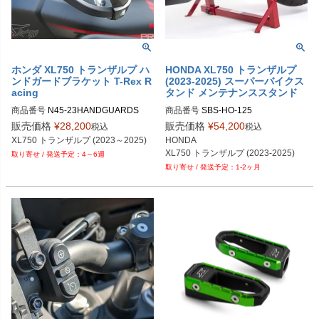
ホンダ XL750 トランザルプ ハ
HONDA XL750 トランザルプ
ンドガードブラケット T-Rex R
(2023-2025) スーパーバイクス
acing
タンド メンテナンススタンド
商品番号
N45-23HANDGUARDS

商品番号
SBS-HO-125
N162-17HGと同一商品
販売価格
¥
28,200
販売価格
¥
54,200
税込
税込
XL750 トランザルプ (2023～2025)
HONDA

XL750 トランザルプ (2023-2025)
4～6週
1-2ヶ月