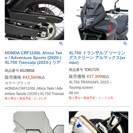
HONDA CRF1100L Africa Twi
XL750 トランザルプ ツーリン
n / Adventure Sports (2020-)
グスクリーン アルマックス(er
XL750 Transalp (2023-) リア
max)
フェンダー ブラック BODYST
商品番号
TO01T25

商品番号
6529858
YLE
クリア：TO01T25-01

販売価格
¥
37,900
税込
販売価格
¥
43,560
税込
グレー：TO01T25-54 

XL750 TRANSAPL 2023～ 

カラー:ブラック

サテン（光沢）グレー：TO01T25-8
Touring screen

HONDA CRF1100L Africa Twin / Adv
3

48 cm
enture Sports (2020-) XL750 Transal
ライトブラウン：TO01T25-02

１～２カ月
1～2ヶ月
p (2023-)
ライトブラック：TO01T25-03

ブラック：TO01T25-56 

サテン（光沢）ブラック：TO01T25-
47