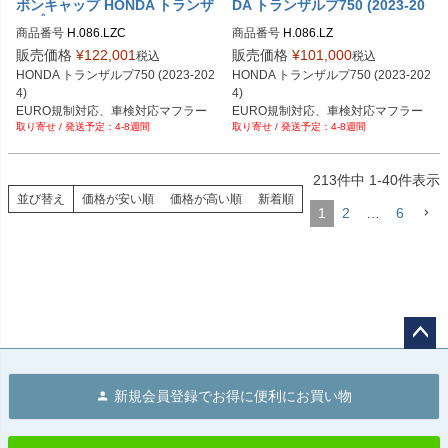
ボンキャップ HONDA トランザ
DA トランザルプ750 (2023-20
ルプ750 (2023-2024)
24)
商品番号
H.086.LZC
商品番号
H.086.LZ
販売価格
¥
122,001
販売価格
¥
101,000
税込
税込
HONDA トランザルプ750 (2023-202
HONDA トランザルプ750 (2023-202
4)
4)
EURO規制対応、車検対応マフラー
EURO規制対応、車検対応マフラー
4-8週間
4-8週間
213
件中
1
-
40
件表示
並び替え
価格が安い順
価格が高い順
新着順
1
2
…
6
ペー
ジト
新規会員登録でお得に便利にお買い物
ップ
へ