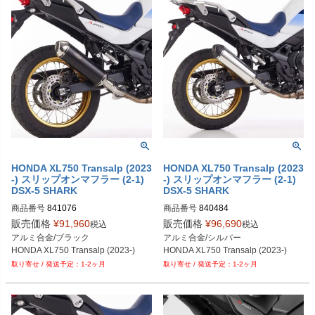
HONDA XL750 Transalp (2023
HONDA XL750 Transalp (2023
-) スリップオンマフラー (2-1)
-) スリップオンマフラー (2-1)
DSX-5 SHARK
DSX-5 SHARK
商品番号
841076
商品番号
840484
販売価格
¥
91,960
販売価格
¥
96,690
税込
税込
アルミ合金/ブラック

アルミ合金/シルバー

HONDA XL750 Transalp (2023-)
HONDA XL750 Transalp (2023-)
1-2ヶ月
1-2ヶ月