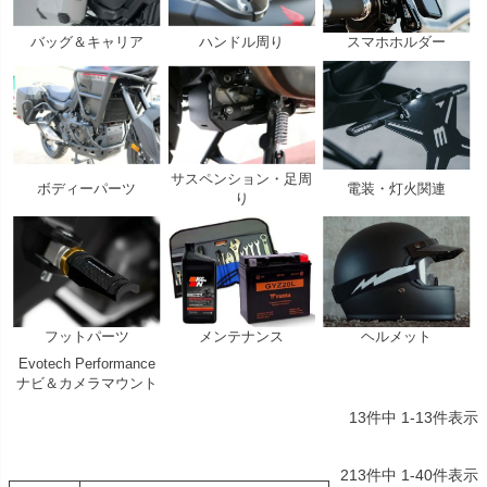
バッグ＆キャリア
ハンドル周り
スマホホルダー
サスペンション・足周
ボディーパーツ
電装・灯火関連
り
フットパーツ
メンテナンス
ヘルメット
Evotech Performance
ナビ＆カメラマウント
13
件中
1
-
13
件表示
213
件中
1
-
40
件表示