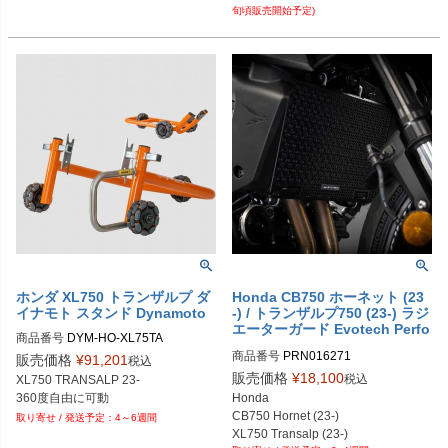
旬頃販売開始予定)
ホンダ XL750 トランザルプ ダ
Honda CB750 ホーネット (23
イナモト スタンド Dynamoto
-) / トランザルプ750 (23-) ラジ
エーターガード Evotech Perfo
商品番号
DYM-HO-XL75TA
rmance
商品番号
PRN016271

販売価格
¥
91,201
税込
PRN016271-01

販売価格
¥
18,100
税込
XL750 TRANSALP 23-

PRN016271-02

Honda

PRN016271-03
CB750 Hornet (23-)

4～6週間
XL750 Transalp (23-)