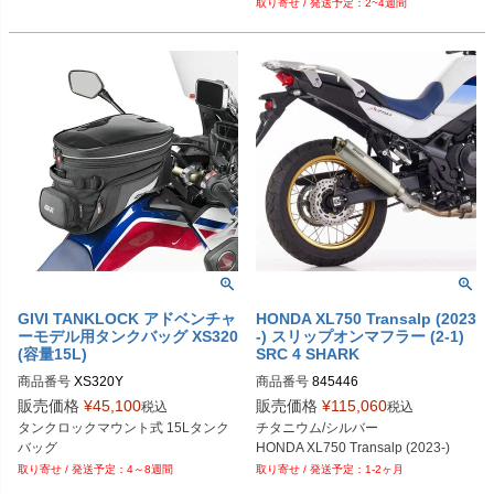
2~4週間
GIVI TANKLOCK アドベンチャ
HONDA XL750 Transalp (2023
ーモデル用タンクバッグ XS320
-) スリップオンマフラー (2-1)
(容量15L)
SRC 4 SHARK
商品番号
XS320Y

商品番号
845446
旧型番：XS320　（25/06/06）

販売価格
¥
45,100
販売価格
¥
115,060
税込
税込
旧型番：XS320Y　（24/10/07）
タンクロックマウント式 15Lタンク
チタニウム/シルバー

バッグ
HONDA XL750 Transalp (2023-)
4～8週間
1-2ヶ月