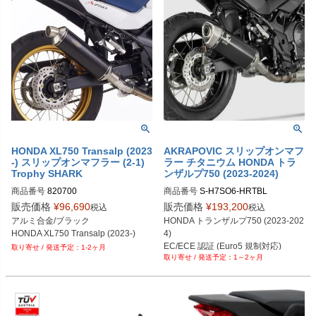
HONDA XL750 Transalp (2023
AKRAPOVIC スリップオンマフ
-) スリップオンマフラー (2-1)
ラー チタニウム HONDA トラ
Trophy SHARK
ンザルプ750 (2023-2024)
商品番号
820700
商品番号
S-H7SO6-HRTBL
販売価格
¥
96,690
販売価格
¥
193,200
税込
税込
アルミ合金/ブラック

HONDA トランザルプ750 (2023-202
HONDA XL750 Transalp (2023-)
4)
EC/ECE 認証 (Euro5 規制対応)
1-2ヶ月
1～2ヶ月