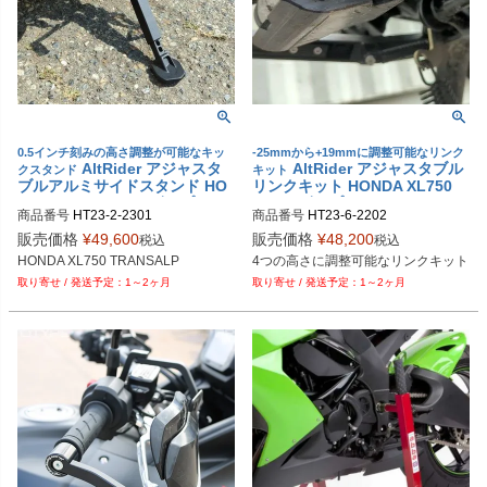
0.5インチ刻みの高さ調整が可能なキッ
-25mmから+19mmに調整可能なリンク
AltRider アジャスタ
AltRider アジャスタブル
クスタンド
キット
ブルアルミサイドスタンド HO
リンクキット HONDA XL750
NDA XL750 トランザルプ
トランザルプ
商品番号
HT23-2-2301
商品番号
HT23-6-2202
販売価格
¥
49,600
販売価格
¥
48,200
税込
税込
HONDA XL750 TRANSALP
4つの高さに調整可能なリンクキット
1～2ヶ月
1～2ヶ月