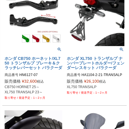
ホンダ CB750 ホーネット/XL7
ホンダ XL750 トランザルプ ナ
50 トランザルプ ブレーキ＆ク
ンバープレートホルダー/フェン
ラッチレバーセット バラクーダ
ダーレスキット バラクーダ
商品番号
HN6127-07

商品番号
HA1104-2-21-TRANSALP

M品番：HA1104-2-21-TRANSALP7
販売価格
¥
32,600
販売価格
¥
26,100
税込
税込
50
CB750 HORNET 25～

XL750 TRANSALP
XL750 TRANSALP 23～
1～2ヶ月
1～2ヶ月