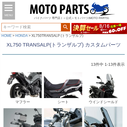
MENU
バイク
パーツ
専門店 | ＜公式＞モトパーツ(MOTO PARTS)
HOME
HONDA
XL750TRANSALP (トランザルプ)
XL750 TRANSALP(トランザルプ) カスタムパーツ
13
件中
1
-
13
件表示
マフラー
シート
ウインドシールド