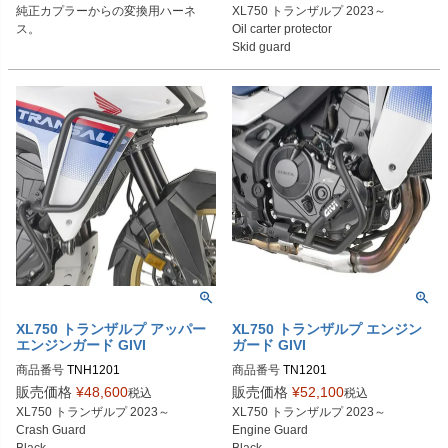
純正カプラーからの変換用ハーネ
XL750 トランザルプ 2023～

ス。
Oil carter protector

Skid guard

Under guard

XL750 トランザルプ アッパー
XL750 トランザルプ エンジン
エンジンガード GIVI
ガード GIVI
商品番号
商品番号
TN1201
販売価格
¥
48,600
販売価格
¥
52,100
税込
税込
XL750 トランザルプ 2023～

XL750 トランザルプ 2023～

Crash Guard

Engine Guard
