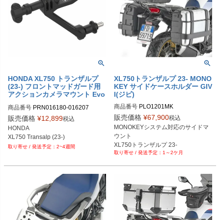
HONDA XL750 トランザルプ
XL750トランザルプ 23- MONO
(23-) フロントマッドガード用
KEY サイドケースホルダー GIV
アクションカメラマウント Evo
I(ジビ)
tech Performance
商品番号
PLO1201MK

商品番号
PRN016180-016207

PRN016180-016207-01

販売価格
¥
67,900
税込
販売価格
¥
12,899
税込
PRN016180-016207-02
MONOKEYシステム対応のサイドマ
HONDA

ウント

XL750 Transalp (23-)
XL750トランザルプ 23-
2~4週間
1～2ケ月