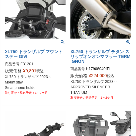
XL750 トランザルプ マウント
XL750 トランザルプ チタン ス
ステー GIVI
リップオンオンマフラー TERM
IGNONI
商品番号
商品番号
H17908040ITI

販売価格
¥
9,801
税込
販売価格
¥
224,000
税込
XL750 トランザルプ 2023～

XL750 トランザルプ 2023～

Mount stay 

APPROVED SILENCER

TITANIUM

1～2ケ月
1～2ケ月