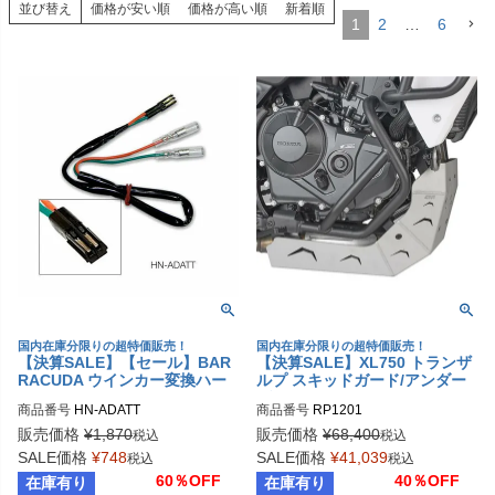
並び替え
価格が安い順
価格が高い順
新着順
1
2
…
6
国内在庫分限りの超特価販売！
国内在庫分限りの超特価販売！
【決算SALE】【セール】BAR
【決算SALE】XL750 トランザ
RACUDA ウインカー変換ハー
ルプ スキッドガード/アンダー
ネス HONDA
ガード GIVI
商品番号
HN-ADATT
商品番号
販売価格
¥
1,870
販売価格
¥
68,400
税込
税込
SALE価格
¥
748
SALE価格
¥
41,039
税込
税込
60％OFF
40％OFF
在庫有り
在庫有り