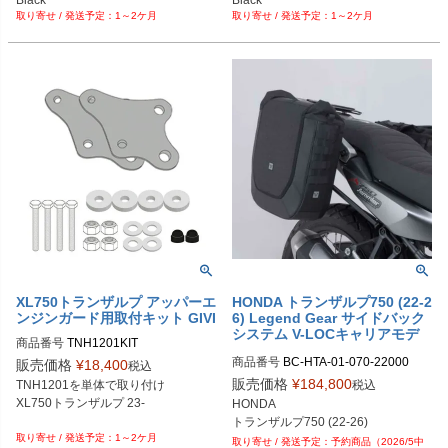
1～2ケ月
1～2ケ月
XL750トランザルプ アッパーエ
HONDA トランザルプ750 (22-2
ンジンガード用取付キット GIVI
6) Legend Gear サイドバック
システム V-LOCキャリアモデ
商品番号
TNH1201KIT

ル SW-MOTECH
商品番号
BC-HTA-01-070-22000

販売価格
¥
18,400
税込
BC.HTA.01.070.22000
販売価格
¥
184,800
税込
TNH1201を単体で取り付け

XL750トランザルプ 23-

HONDA

トランザルプ750 (22-26)
1～2ケ月
予約商品（2026/5中