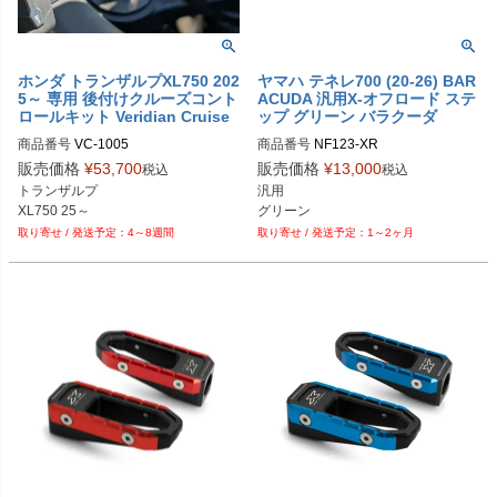
ホンダ トランザルプXL750 202
ヤマハ テネレ700 (20-26) BAR
5～ 専用 後付けクルーズコント
ACUDA 汎用X-オフロード ステ
ロールキット Veridian Cruise
ップ グリーン バラクーダ
商品番号
VC-1005

商品番号
NF123-XR

メーカーSKU：1005
販売価格
¥
53,700
販売価格
¥
13,000
税込
税込
トランザルプ 

汎用
XL750 25～
グリーン
4～8週間
1～2ヶ月