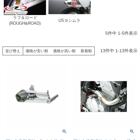
ラフ＆ロード
USヨシムラ
(ROUGH&ROAD)
5
件中
1
-
5
件表示
13
件中
1
-
13
件表示
並び替え
価格が安い順
価格が高い順
新着順