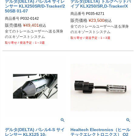
デルタ(DELTA) バレル4 サイレ
デルタ(DELTA) トルクヘッドパ
ンサー KLX250SR/D-Tracker/2
イプ KLX250/SR,D-Tracker/X
50SB 01-07
商品番号
P035-6271
商品番号
P032-0142
販売価格
¥
23,500
税込
販売価格
¥
49,401
税込
全てのトレールユーザーへ送る渾身
全てのトレールユーザーへ送る渾身
のエキゾーストシステム
のエキゾーストシステム
1～3週
1～3週
デルタ(DELTA) バレル4-S サイ
Healtech Electronics（ヒール
レンサー KLX125 10-
テックエレクトロニクス） O2