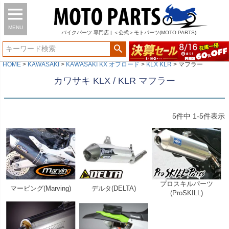
MENU
バイク
パーツ
専門店 | ＜公式＞モトパーツ(MOTO PARTS)
HOME
KAWASAKI
KAWASAKI KX オフロード
KLX KLR
マフラー
カワサキ KLX / KLR マフラー
5
件中
1
-
5
件表示
プロスキルパーツ
マービング(Marving)
デルタ(DELTA)
(ProSKILL)