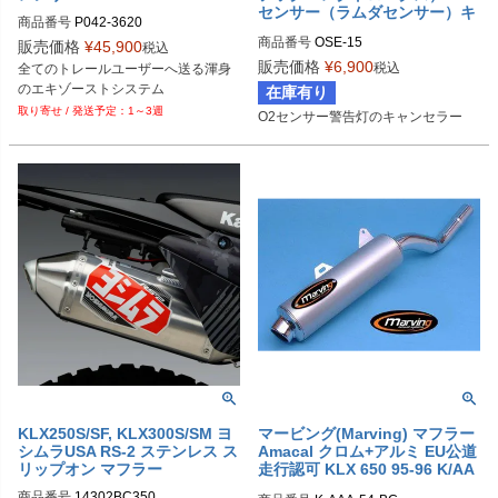
センサー（ラムダセンサー）キ
商品番号
P042-3620
ャンセラー ZX-10R/Ninja250R/
商品番号
OSE-15
販売価格
¥
45,900
KLX230/YZF-R3/MT-03/等
税込
販売価格
¥
6,900
税込
全てのトレールユーザーへ送る渾身
のエキゾーストシステム
在庫有り
1～3週
O2センサー警告灯のキャンセラー
KLX250S/SF, KLX300S/SM ヨ
マービング(Marving) マフラー
シムラUSA RS-2 ステンレス ス
Amacal クロム+アルミ EU公道
リップオン マフラー
走行認可 KLX 650 95-96 K/AA
A/54/BC
商品番号
14302BC350