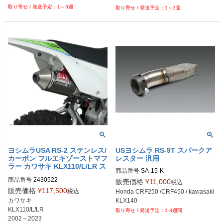
1～3週
1～3週
ヨシムラUSA RS-2 ステンレス/
USヨシムラ RS-9T スパークア
カーボン フルエキゾーストマフ
レスター 汎用
ラー カワサキ KLX110/L/LR ス
商品番号
SA-15-K
ズキ DR-Z110
商品番号
2430522
販売価格
¥
11,000
税込
販売価格
¥
117,500
税込
Honda CRF250 /CRF450 / kawasaki 
KLX140
カワサキ

KLX110/L/LR

1-3週間
2002～2023
