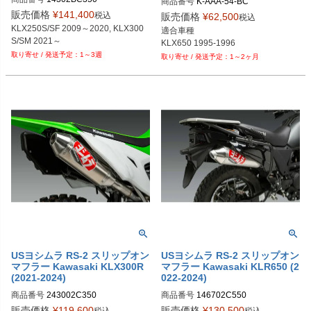
商品番号
K-AAA-54-BC

販売価格
¥
141,400
税込
販売価格
¥
62,500
税込
メーカー型番：K/AAA/54/BC

KLX250S/SF 2009～2020, KLX300
適合車種

EUD型番：mvg_K-AAA-54-BC
S/SM 2021～
KLX650 1995-1996
1～3週
1～2ヶ月
USヨシムラ RS-2 スリップオン
USヨシムラ RS-2 スリップオン
マフラー Kawasaki KLX300R
マフラー Kawasaki KLR650 (2
(2021-2024)
022-2024)
商品番号
243002C350
商品番号
146702C550
販売価格
¥
119,600
販売価格
¥
130,500
税込
税込