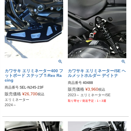
カワサキ エリミネーター400 フ
カワサキ エリミネーター/SE ヘ
ットボード ステップ T-Rex Ra
ルメットホルダー デイトナ
cing
商品番号
40488

商品番号
SEL-N245-23F

9PL：P115-2622
販売価格
¥
3,960
税込
N245-23Floorboards

販売価格
¥
26,700
税込
2023～ エリミネーター/SE
N245-23F-A：Aタイプ/コントラスカ
エリミネーター

1～3週
ット

2024～

N245-23F-B：Bタイプ/ブラック（ラ
ージ）

N245-23F-C：Cタイプ/ブラック（ス
モール）

N245-23F-D：Dタイプ/コントラスカ