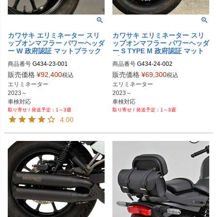
カワサキ エリミネーター スリ
カワサキ エリミネーター スリ
ップオンマフラー パワーヘッダ
ップオンマフラー パワーヘッダ
ー W 政府認証 マットブラック
ー S TYPE M 政府認証 マット
BEAMS
ブラック BEAMS
商品番号
G434-23-001
商品番号
G434-24-002
販売価格
¥
92,400
販売価格
¥
69,300
税込
税込
エリミネーター

エリミネーター

2023～

2023～

車検対応
車検対応
1～3週
1～3週
4.00