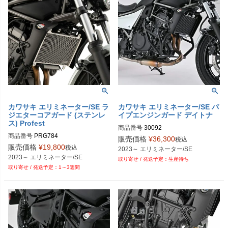
ット（アルミニウム）
カワサキ エリミネーター/SE ラ
カワサキ エリミネーター/SE パ
ジエターコアガード (ステンレ
イプエンジンガード デイトナ
ス) Profest
商品番号
30092

商品番号
PRG784
9PL：P114-8421
販売価格
¥
36,300
税込
販売価格
¥
19,800
税込
2023～ エリミネーター/SE
2023～ エリミネーター/SE
生産待ち
1～3週間