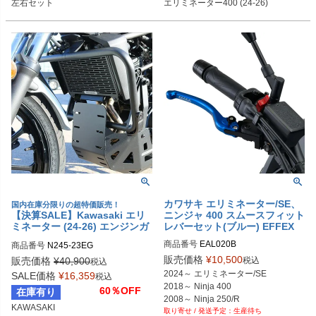
左右セット
エリミネーター400 (24-26)
カワサキ エリミネーター/SE、
国内在庫分限りの超特価販売！
【決算SALE】Kawasaki エリ
ニンジャ 400 スムースフィット
ミネーター (24-26) エンジンガ
レバーセット(ブルー) EFFEX
ード（クラッシュケージ） T-R
商品番号
EAL020B
商品番号
N245-23EG
ex Racing
販売価格
¥
10,500
税込
販売価格
¥
40,900
税込
2024～ エリミネーター/SE

SALE価格
¥
16,359
税込
2018～ Ninja 400

60％OFF
在庫有り
2008～ Ninja 250/R

KAWASAKI

生産待ち