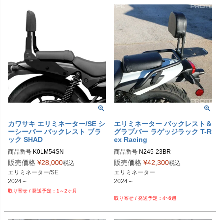
カワサキ エリミネーター/SE シ
エリミネーター バックレスト＆
ーシーバー バックレスト ブラ
グラブバー ラゲッジラック T-R
ック SHAD
ex Racing
商品番号
K0LM54SN
商品番号
N245-23BR
販売価格
¥
28,000
販売価格
¥
42,300
税込
税込
エリミネーター/SE

エリミネーター

2024～
2024～

1～2ヶ月
4~6週