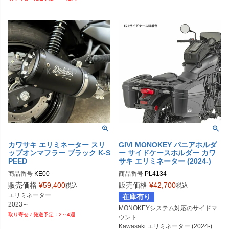
カワサキ エリミネーター スリ
GIVI MONOKEY パニアホルダ
ップオンマフラー ブラック K-S
ー サイドケースホルダー カワ
PEED
サキ エリミネーター (2024-)
商品番号
KE00
商品番号
PL4134
販売価格
¥
59,400
販売価格
¥
42,700
税込
税込
エリミネーター

在庫有り
2023～
MONOKEYシステム対応のサイドマ
2～4週
ウント

Kawasaki エリミネーター (2024-)