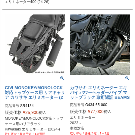
エリミネーター400 (24-26)
GIVI MONOKEY/MONOLOCK
カワサキ エリミネーター エキ
対応トップケース用 リアキャリ
パイ パワーヘッダーパイプ マ
ア カワサキ エリミネーター (2
ットブラック 政府認証 BEAMS
024-)
商品番号
G434-65-000
商品番号
SR4134
販売価格
¥
77,000
税込
販売価格
¥
25,900
税込
エリミネーター

MONOKEY/MONOLOCK対応トップ
2023～

ケース用のリアラック

車検対応
Kawasaki エリミネーター (2024-)
1～3週
4-8週間