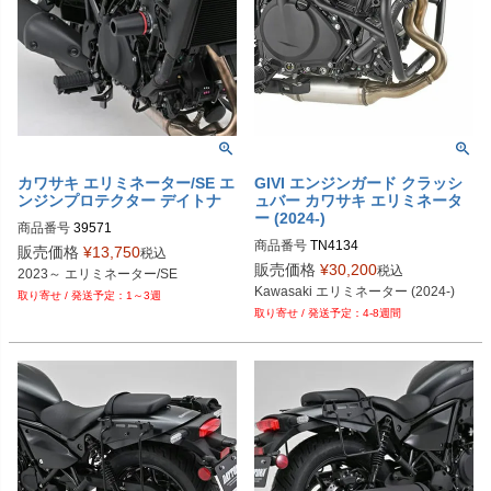
カワサキ エリミネーター/SE エ
GIVI エンジンガード クラッシ
ンジンプロテクター デイトナ
ュバー カワサキ エリミネータ
ー (2024-)
商品番号
39571

商品番号
TN4134
9PL：P114-6987
販売価格
¥
13,750
税込
販売価格
¥
30,200
税込
2023～ エリミネーター/SE
Kawasaki エリミネーター (2024-)
1～3週
4-8週間