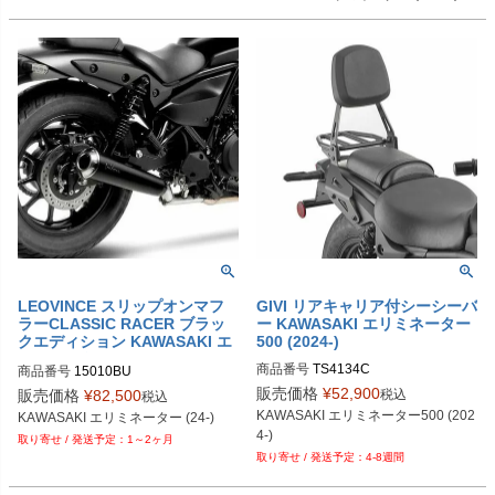
LEOVINCE スリップオンマフ
GIVI リアキャリア付シーシーバ
ラーCLASSIC RACER ブラッ
ー KAWASAKI エリミネーター
クエディション KAWASAKI エ
500 (2024-)
リミネーター (24-)
商品番号
TS4134C
商品番号
15010BU
販売価格
¥
52,900
税込
販売価格
¥
82,500
税込
KAWASAKI エリミネーター500 (202
KAWASAKI エリミネーター (24-)
4-)
1～2ヶ月
4-8週間