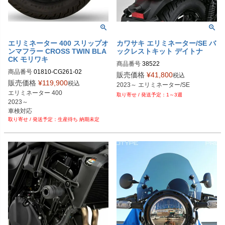
エリミネーター 400 スリップオ
カワサキ エリミネーター/SE バ
ンマフラー CROSS TWIN BLA
ックレストキット デイトナ
CK モリワキ
商品番号
38522

商品番号
01810-CG261-02

9PL：P114-9174
販売価格
¥
41,800
税込
旧型番：01810-CG261-01

販売価格
¥
119,900
税込
2023～ エリミネーター/SE
旧型番：01810-CG261-00
エリミネーター 400

1～3週
2023～

車検対応
生産待ち 納期未定