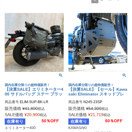
国内在庫分限りの超特価販売！
国内在庫分限りの超特価販売！
【決算SALE】エリミネーター4
【決算SALE】【セール】Kawa
00 サドルバッグ ステー ブラッ
saki Eliminator スキッドプレ
ク 左右セット La Poderosa
ート T-Rex Racing
商品番号
ELIM-SUP-BK-LR
商品番号
N245-23SP
販売価格
¥
41,800
販売価格
¥
54,300
税込
税込
SALE価格
¥
20,900
SALE価格
¥
21,719
税込
税込
50％OFF
60％OFF
在庫有り
在庫有り
エリミネーター400

KAWASAKI
