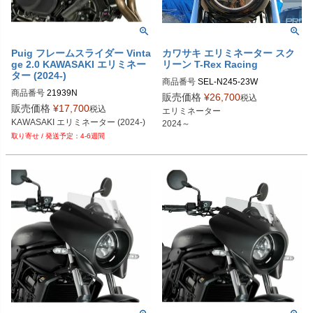
Puig フレームスライダー Vinta
カワサキ エリミネーター スク
ge 2.0 KAWASAKI エリミネー
リーン T-Rex Racing
ター (2024-)
商品番号
SEL-N245-23W

商品番号
21939N
メーカー型番：N245-23Windshield

販売価格
¥
26,700
税込
ラージ/クリア：N245-23W-LC

販売価格
¥
17,700
税込
エリミネーター

スモール/クリア：N245-23W-SC

KAWASAKI エリミネーター (2024-)
スモール/グレースモーク：N245-23
4-6週間
W-SG