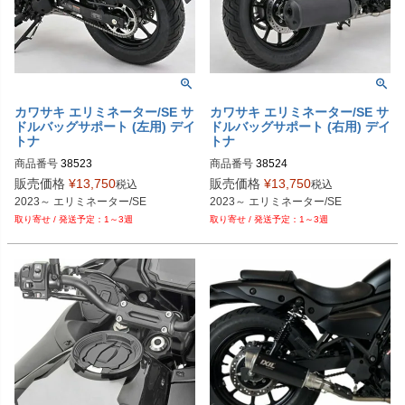
カワサキ エリミネーター/SE サ
カワサキ エリミネーター/SE サ
ドルバッグサポート (左用) デイ
ドルバッグサポート (右用) デイ
トナ
トナ
商品番号
38523

商品番号
38524

9PL：P114-9171
9PL：P114-9172
販売価格
¥
13,750
販売価格
¥
13,750
税込
税込
2023～ エリミネーター/SE
2023～ エリミネーター/SE
1～3週
1～3週