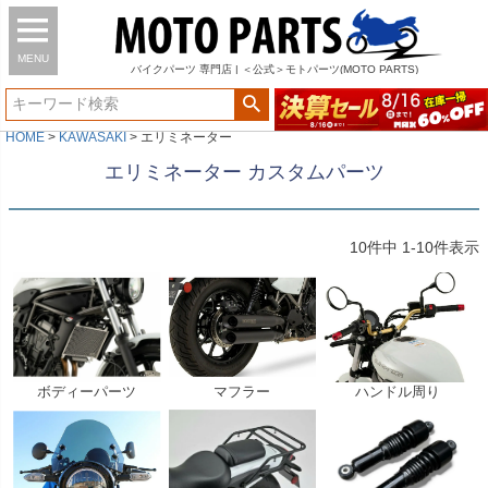
MENU
バイク
パーツ
専門店 | ＜公式＞モトパーツ(MOTO PARTS)
HOME
KAWASAKI
エリミネーター
エリミネーター カスタムパーツ
10
件中
1
-
10
件表示
ボディーパーツ
マフラー
ハンドル周り