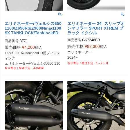
エリミネーター/ヴェルシス650
エリミネーター 24- スリップオ
1100/Z650RS/Z900/Ninja1100
ンマフラー SPORT XTREM ブ
SX TANKLOCK/TanklockED
ラック イクシル
タンクバッグアタッチメント G
商品番号
商品番号
BF71
IVI
販売価格
¥
82,300
税込
販売価格
¥
4,200
税込
エリミネーター

TANKLOCK/TanklockED用フィッテ
2024～
ィング

エリミネーター/ヴェルシス650 110
1～2ヶ月
4-8週間
0/Z650RS/Z900/Ninja 1100SX