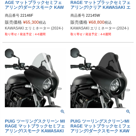
AGE マットブラックセミフェ
RAGE マットブラックセミフェ
アリング/ダークスモーク KAW
アリング/クリア KAWASAKI エ
ASAKI エリミネーター
リミネーター (24-)
商品番号
22146F
商品番号
22145W
販売価格
¥
65,300
販売価格
¥
68,800
税込
税込
KAWASAKI エリミネーター (2024-)
KAWASAKI エリミネーター (2024-)
4-6週間
4-6週間
PUIG ツーリングスクリーン MI
PUIG ツーリングスクリーンMI
RAGE マットブラックセミフェ
RAGE マットブラックセミフェ
アリング/スモーク KAWASAKI
アリング/ダークスモーク KAW
エリミネーター
ASAKIエリミネーター