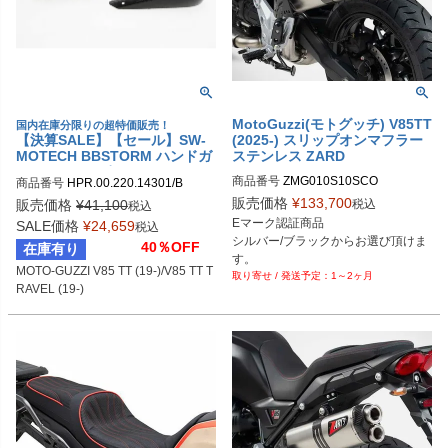
MotoGuzzi(モトグッチ) V85TT
国内在庫分限りの超特価販売！
【決算SALE】【セール】SW-
(2025-) スリップオンマフラー
MOTECH BBSTORM ハンドガ
ステンレス ZARD
ードキット(2ポイントマウント
商品番号
ZMG010S10SCO
商品番号
HPR.00.220.14301/B

タイプ) Moto Guzzi V85 TT (1
sw_HPR_00_220_14301B
販売価格
¥
133,700
9-)/V85 TT TRAVEL (19-) | HP
税込
販売価格
¥
41,100
税込
R.00.220.14301/B
Eマーク認証商品

SALE価格
¥
24,659
税込
シルバー/ブラックからお選び頂けま
40％OFF
在庫有り
す。

MOTO-GUZZI V85 TT (19-)/V85 TT T
1～2ヶ月
MotoGuzzi V85TT (2025-)
RAVEL (19-)