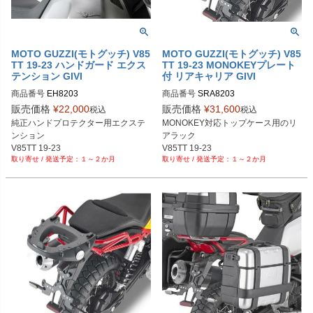
MOTO GUZZI(モトグッチ) V85
MOTO GUZZI(モトグッチ) V85
TT 19-23 ハンドガード エクス
TT 19-23 MONOKEYプレート
テンション GIVI
付 リアキャリア GIVI
商品番号
EH8203
商品番号
SRA8203
販売価格
¥
22,000
販売価格
¥
31,600
税込
税込
純正ハンドプロテクター用エクステ
MONOKEY対応トップケース用のリ
ンション

アラック

V85TT 19-23
V85TT 19-23
１～２か月
１～２か月