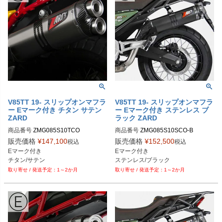
V85TT 19- スリップオンマフラ
V85TT 19- スリップオンマフラ
ー Eマーク付き チタン サテン
ー Eマーク付き ステンレス ブ
ZARD
ラック ZARD
商品番号
ZMG085S10TCO
商品番号
ZMG085S10SCO-B
販売価格
¥
147,100
販売価格
¥
152,500
税込
税込
Eマーク付き

Eマーク付き

チタン/サテン
ステンレス/ブラック
1～2か月
1～2か月