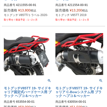
商品番号
4211555-00-91

商品番号
4211554-00-91

M品番：4211555 00 91

M品番：4211554 00 91

販売価格
¥
13,800
販売価格
¥
13,200
税込
税込
EURO品番：hb_4211555_00_91
EURO品番：hb_4211554_00_91
モトグッチ V85TT/トラベル 2020-
モトグッチ V85TT 2019
1～2ヶ月
1～2ヶ月
モトグッチV85TT 19- サイドキ
モトグッチV85TT 19- サイドキ
ャリア固定式ハードケース用 ブ
ャリア C-Bowシステム用 ブラ
ラック ヘプコ＆べッカー
ック ヘプコ＆べッカー
商品番号
653554-00-01

商品番号
630554-00-01

M品番：653554 00 01

M品番：630554 00 01
