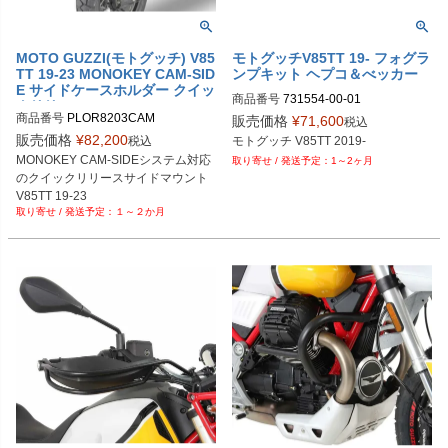
MOTO GUZZI(モトグッチ) V85
モトグッチV85TT 19- フォグラ
TT 19-23 MONOKEY CAM-SID
ンプキット ヘプコ＆べッカー
E サイドケースホルダー クイッ
商品番号
731554-00-01

クリリース GIVI
M品番：731554 00 01

商品番号
PLOR8203CAM
販売価格
¥
71,600
税込
ユーロ品番：hb_731554_00_01		
販売価格
¥
82,200
税込
モトグッチ V85TT 2019-
MONOKEY CAM-SIDEシステム対応
1～2ヶ月
のクイックリリースサイドマウント

V85TT 19-23
１～２か月