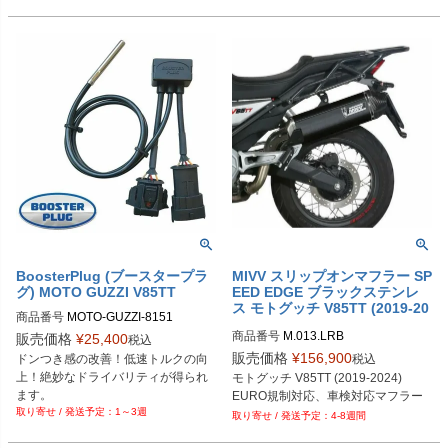
BoosterPlug (ブースタープラ
MIVV スリップオンマフラー SP
グ) MOTO GUZZI V85TT
EED EDGE ブラックステンレ
ス モトグッチ V85TT (2019-20
商品番号
MOTO-GUZZI-8151

24)
BSP-TYPE-Q
商品番号
M.013.LRB
販売価格
¥
25,400
税込
販売価格
¥
156,900
税込
ドンつき感の改善！低速トルクの向
上！絶妙なドライバリティが得られ
モトグッチ V85TT (2019-2024)
ます。
EURO規制対応、車検対応マフラー
1～3週
4-8週間