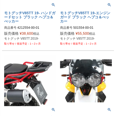
モトグッチV85TT 19- ハンドガ
モトグッチV85TT 19-エンジン
ードセット ブラック ヘプコ＆
ガード ブラック ヘプコ＆べッ
べッカー
カー
商品番号
4212554-00-01

商品番号
501554-00-01

M品番：4212554 00 01

M品番：501554 00 01

販売価格
¥
38,600
販売価格
¥
55,500
税込
税込
EURO品番：hb_4212554_00_01
EURO品番：hb_501554_00_01
モトグッチ V85TT 2019-
モトグッチ V85TT 2019-
1～2ヶ月
1～2ヶ月