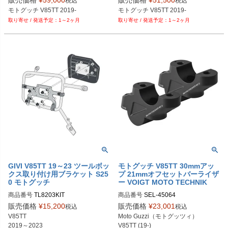
販売価格
¥
59,000
販売価格
¥
51,500
税込
税込
EURO品番：hb_653554_00_01
EURO品番：hb_630554_00_01
モトグッチ V85TT 2019-
モトグッチ V85TT 2019-
1～2ヶ月
1～2ヶ月
GIVI V85TT 19～23 ツールボッ
モトグッチ V85TT 30mmアッ
クス取り付け用ブラケット S25
プ 21mmオフセットバーライザ
0 モトグッチ
ー VOIGT MOTO TECHNIK
商品番号
TL8203KIT
商品番号
SEL-45064
販売価格
¥
15,200
販売価格
¥
23,001
税込
税込
V85TT

Moto Guzzi（モトグッツィ）

2019～2023
V85TT (19-)
