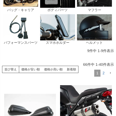
バッグ・キャリア
ボディパーツ
マフラー
パフォーマンスパーツ
スマホホルダー
ヘルメット
9
件中
1
-
9
件表示
66
件中
1
-
40
件表示
並び替え
価格が安い順
価格が高い順
新着順
1
2