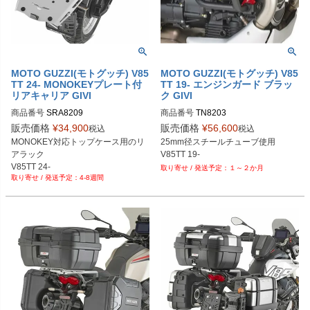
MOTO GUZZI(モトグッチ) V85
MOTO GUZZI(モトグッチ) V85
TT 24- MONOKEYプレート付
TT 19- エンジンガード ブラッ
リアキャリア GIVI
ク GIVI
商品番号
SRA8209
商品番号
TN8203
販売価格
¥
34,900
販売価格
¥
56,600
税込
税込
MONOKEY対応トップケース用のリ
25mm径スチールチューブ使用

アラック

V85TT 19-
V85TT 24-
１～２か月
4-8週間