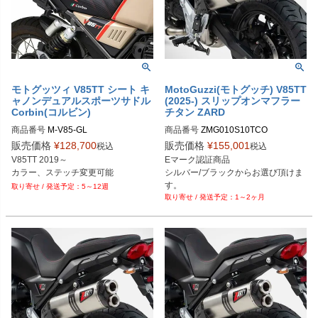
モトグッツィ V85TT シート キ
MotoGuzzi(モトグッチ) V85TT
ャノンデュアルスポーツサドル
(2025-) スリップオンマフラー
Corbin(コルビン)
チタン ZARD
商品番号
M-V85-GL
商品番号
ZMG010S10TCO
販売価格
¥
128,700
販売価格
¥
155,001
税込
税込
V85TT 2019～

Eマーク認証商品

カラー、ステッチ変更可能
シルバー/ブラックからお選び頂けま
す。

5～12週
1～2ヶ月
MotoGuzzi V85TT (2025-)