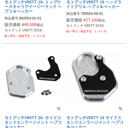
モトグッチV85TT 19- トップケ
モトグッチV85TT 19 ヘッドラ
ースキャリアイージーラック ヘ
イトグリル ヘプコ＆べッカー
プコ＆べッカー
商品番号
700554-00-01

商品番号
662554-01-01

M品番：700554 00 01

販売価格
¥
27,100
税込
M品番：662554 01 01

EURO品番：hb_700554_00_01
販売価格
¥
49,500
税込
モトグッチ V85TT 2019-
EURO品番：hb_662554_01_01
モトグッチ V85TT 2019-
1～2ヶ月
1～2ヶ月
モトグッチV85TT 20- サイドス
モトグッチV85TT 19 サイドス
タンドエンラージメント ヘプコ
タンドエンラージメント ヘプコ
＆べッカー
＆べッカー