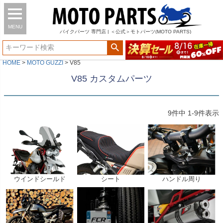
MENU
バイク
パーツ
専門店 | ＜公式＞モトパーツ(MOTO PARTS)
HOME
MOTO GUZZI
V85
V85 カスタムパーツ
9
件中
1
-
9
件表示
ウインドシールド
シート
ハンドル周り