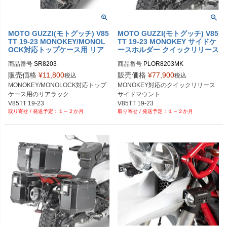
MOTO GUZZI(モトグッチ) V85
MOTO GUZZI(モトグッチ) V85
TT 19-23 MONOKEY/MONOL
TT 19-23 MONOKEY サイドケ
OCK対応トップケース用 リア
ースホルダー クイックリリース
キャリア GIVI
GIVI
商品番号
SR8203
商品番号
PLOR8203MK
販売価格
¥
11,800
販売価格
¥
77,900
税込
税込
MONOKEY/MONOLOCK対応トップ
MONOKEY対応のクイックリリース
ケース用のリアラック

サイドマウント

V85TT 19-23
V85TT 19-23
１～２か月
１～２か月