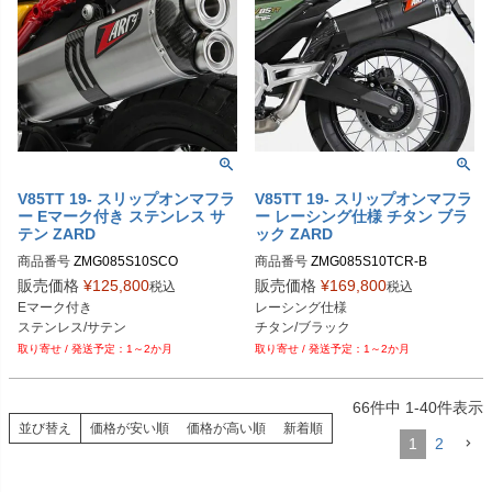
V85TT 19- スリップオンマフラ
V85TT 19- スリップオンマフラ
ー Eマーク付き ステンレス サ
ー レーシング仕様 チタン ブラ
テン ZARD
ック ZARD
商品番号
ZMG085S10SCO
商品番号
ZMG085S10TCR-B
販売価格
¥
125,800
販売価格
¥
169,800
税込
税込
Eマーク付き

レーシング仕様

ステンレス/サテン
チタン/ブラック
1～2か月
1～2か月
66
件中
1
-
40
件表示
並び替え
価格が安い順
価格が高い順
新着順
1
2