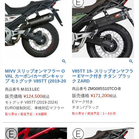
MIVV スリップオンマフラー O
V85TT 19- スリップオンマフラ
VAL カーボン/カーボンキャッ
ー Eマーク付き チタン ブラッ
プ モトグッチ V85TT (2019-20
ク ZARD
24)
商品番号
ZMG085S10TCO-B
商品番号
M.013.LEC
販売価格
¥
171,200
税込
販売価格
¥
124,500
税込
Eマーク付き

モトグッチ V85TT (2019-2024)
チタン/ブラック
EURO規制対応、車検対応マフラー
1～2か月
4-8週間