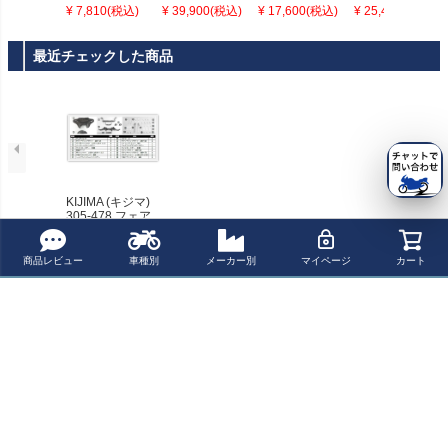
タンクパッド ミ
ト ブラック FCR
ンガー/ブランキ
KAWASAKI Z10
¥ 7,810(税込)
¥ 39,900(税込)
¥ 17,600(税込)
¥ 25,400(税込)
ニ レザー ダイヤ
オリジナル
ングプレートキ
00SX (NINJA 10
モンド ヴィンテ
ット Ducati モン
00)(2020-)
ージタン 汎用
スター1200 / モ
最近チェックした商品
ンスター 821
KIJIMA (キジマ)
305-478 フェア
リングKIT補修部
品
商品レビュー
車種別
メーカー別
マイページ
カート
ペー
ジト
新規会員登録でお得に便利にお買い物
ップ
へ
ポイントプレゼント
レビューを書いて