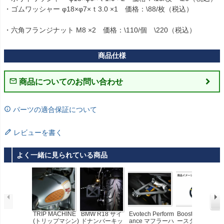
・ゴムワッシャー φ18×φ7×ｔ3.0 ×1　価格：\88/枚（税込）

・六角フランジナット M8 ×2　価格：\110/個　\220（税込）
商品についてのお問い合わせ
パーツの適合保証について
レビューを書く
よく一緒に見られている商品
TRIP MACHINE
BMW R18 サイ
Evotech Perform
BoosterPlug (ブ
(トリップマシン)
ドナンバーキッ
ance マフラーハ
ースタープラグ)