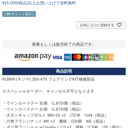
¥15,000(税込)以上お買い上げで送料無料
[
39
ポイント進呈 ]
お気に入りに登録する
廃番もしくは販売終了の商品です。
KIJIMA (キジマ) 305-478 フェアリングKIT補修部品

※スペシャルオーダー、キャンセル不可となります

・ウインカーステー 右側　\1,870/個（税込）

・ウインカーステー 左側　\1,870/個（税込）

・ボタンキャップボルト M6×15 ×2　\72/本　\144（税込）

・六角フランジナット M6 ×2　価格：\33/個　\66（税込）

・ポリ平ワッシャー φ13×φ6×ｔ1.0 ×2　価格：\13/枚　\26（税込）
