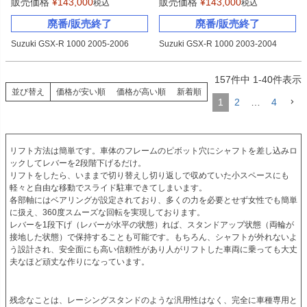
販売価格
¥
143,000
販売価格
¥
143,000
税込
税込
廃番/販売終了
廃番/販売終了
Suzuki GSX-R 1000 2005-2006
Suzuki GSX-R 1000 2003-2004
157
件中
1
-
40
件表示
並び替え
価格が安い順
価格が高い順
新着順
1
2
…
4
リフト方法は簡単です。車体のフレームのピボット穴にシャフトを差し込みロ
ックしてレバーを2段階下げるだけ。
リフトをしたら、いままで切り替えし切り返しで収めていた小スペースにも
軽々と自由な移動でスライド駐車できてしまいます。
各部軸にはベアリングが設定されており、多くの力を必要とせず女性でも簡単
に扱え、360度スムーズな回転を実現しております。
レバーを1段下げ（レバーが水平の状態）れば、スタンドアップ状態（両輪が
接地した状態）で保持することも可能です。もちろん、シャフトが外れないよ
う設計され、安全面にも高い信頼性があり人がリフトした車両に乗っても大丈
夫なほど頑丈な作りになっています。
残念なことは、レーシングスタンドのような汎用性はなく、完全に車種専用と