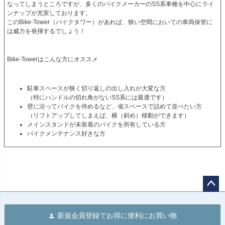
なってしまうところですが、多くのバイクメーカーのSS系車種を中心にライ
ンナップが充実しております。
このBike-Tower（バイクタワー）があれば、狭い空間においての車両保管に
は威力を発揮するでしょう！
Bike-Towerはこんな方にオススメ
駐車スペースが狭く切り返しの出し入れが大変な方
（特にハンドルの切れ角がないSS系には最適です）
壁に沿ってバイクを停めるなど、省スペースで詰めて並べたい方
（リフトアップしてしまえば、横（斜め）移動ができます）
メインスタンドが未装着のバイクを所有している方
バイクメンテナンス好きな方
ペー
ジト
新規会員登録でお得に便利にお買い物
ップ