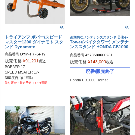
トライアンフ ボバー/スピード
Bike-
画期的なメンテナンススタンド
マスター1200 ダイナモト スタ
Tower(バイクタワー) メンテナ
ンド Dynamoto
ンススタンド HONDA CB1000
Hornet
商品番号
DYM-TRI-SPT9

商品番号
4573680600281
販売価格
¥
91,201
税込
販売価格
¥
143,000
税込
BOBBER 17-

廃番/販売終了
SPEED MSATER 17-

Honda CB1000 Hornet
4～6週間