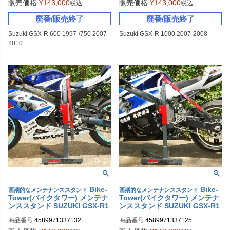
販売価格
¥
143,000
販売価格
¥
143,000
税込
税込
廃番/販売終了
廃番/販売終了
Suzuki GSX-R 600 1997-/750 2007-
Suzuki GSX-R 1000 2007-2008
2010
Bike-
Bike-
画期的なメンテナンススタンド
画期的なメンテナンススタンド
Tower(バイクタワー) メンテナ
Tower(バイクタワー) メンテナ
ンススタンド SUZUKI GSX-R1
ンススタンド SUZUKI GSX-R1
000(K5,K6)
000(K3,K4)
商品番号
4589971337132
商品番号
4589971337125