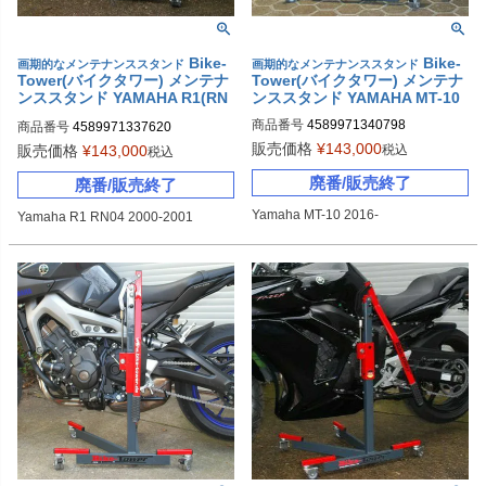
Bike-
Bike-
画期的なメンテナンススタンド
画期的なメンテナンススタンド
Tower(バイクタワー) メンテナ
Tower(バイクタワー) メンテナ
ンススタンド YAMAHA R1(RN
ンススタンド YAMAHA MT-10
04)
商品番号
4589971340798
商品番号
4589971337620
販売価格
¥
143,000
税込
販売価格
¥
143,000
税込
廃番/販売終了
廃番/販売終了
Yamaha MT-10 2016-
Yamaha R1 RN04 2000-2001