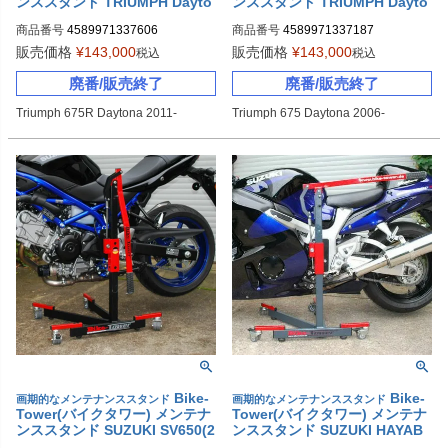
ンススタンド TRIUMPH Dayto
ンススタンド TRIUMPH Dayto
na 675R(2011-)
na 675
商品番号
4589971337606
商品番号
4589971337187
販売価格
¥
143,000
販売価格
¥
143,000
税込
税込
廃番/販売終了
廃番/販売終了
Triumph 675R Daytona 2011-
Triumph 675 Daytona 2006-
Bike-
Bike-
画期的なメンテナンススタンド
画期的なメンテナンススタンド
Tower(バイクタワー) メンテナ
Tower(バイクタワー) メンテナ
ンススタンド SUZUKI SV650(2
ンススタンド SUZUKI HAYAB
016-)/Gradius(2009-2016)
USA(1999-2007)