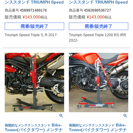
ンススタンド TRIUMPH Speed
ンススタンド TRIUMPH Speed
Triple S/R(2017-)
Triple 1200 RS/1200 RR (2022
商品番号
4589971489176
商品番号
4582698536727
-)
販売価格
¥
143,000
販売価格
¥
143,000
税込
税込
廃番/販売終了
廃番/販売終了
Triumph Speed Triple S, R 2017-
Triumph Speed Triple 1200 RS /RR 
2022-
Bike-
Bike-
画期的なメンテナンススタンド
画期的なメンテナンススタンド
Tower(バイクタワー) メンテナ
Tower(バイクタワー) メンテナ