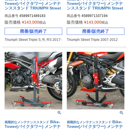
Tower(バイクタワー) メンテナ
Tower(バイクタワー) メンテナ
ンススタンド TRIUMPH Street
ンススタンド TRIUMPH Street
Triple S/R/RS(2017-)
Triple
商品番号
4589971489183
商品番号
4589971337194
販売価格
¥
143,000
販売価格
¥
143,000
税込
税込
廃番/販売終了
廃番/販売終了
Triumph Street Triple S, R, RS 2017-
Triumph Street Triple 2007-2012
Bike-
Bike-
画期的なメンテナンススタンド
画期的なメンテナンススタンド
Tower(バイクタワー) メンテナ
Tower(バイクタワー) メンテナ