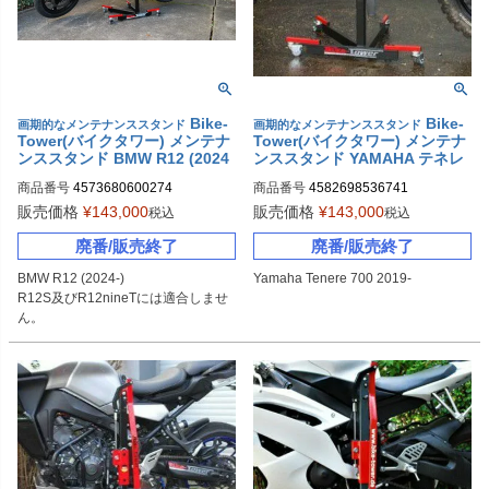
Bike-
Bike-
画期的なメンテナンススタンド
画期的なメンテナンススタンド
Tower(バイクタワー) メンテナ
Tower(バイクタワー) メンテナ
ンススタンド BMW R12 (2024
ンススタンド YAMAHA テネレ
-)
700
商品番号
4573680600274
商品番号
4582698536741
販売価格
¥
143,000
販売価格
¥
143,000
税込
税込
廃番/販売終了
廃番/販売終了
BMW R12 (2024-)
Yamaha Tenere 700 2019-
R12S及びR12nineTには適合しませ
ん。