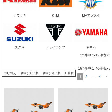
カワサキ
KTM
MVアグスタ
スズキ
トライアンフ
ヤマハ
12
件中
1
-
12
件表示
157
件中
1
-
40
件表示
並び替え
価格が安い順
価格が高い順
新着順
1
2
…
4