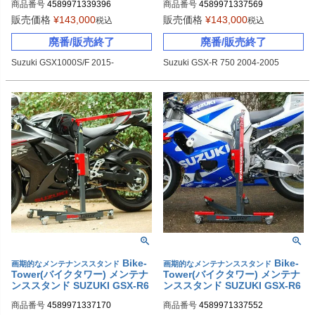
商品番号
4589971339396
商品番号
4589971337569
販売価格
¥
143,000
販売価格
¥
143,000
税込
税込
廃番/販売終了
廃番/販売終了
Suzuki GSX1000S/F 2015-
Suzuki GSX-R 750 2004-2005
Bike-
Bike-
画期的なメンテナンススタンド
画期的なメンテナンススタンド
Tower(バイクタワー) メンテナ
Tower(バイクタワー) メンテナ
ンススタンド SUZUKI GSX-R6
ンススタンド SUZUKI GSX-R6
00/GSX-R750(L1-L7)
00/GSX-R750(K0-K3)
商品番号
4589971337170
商品番号
4589971337552