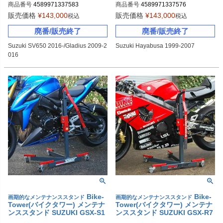
商品番号
4589971337583
商品番号
4589971337576
販売価格
¥
143,000
販売価格
¥
143,000
税込
税込
廃番/販売終了
廃番/販売終了
Suzuki SV650 2016-/Gladius 2009-2
Suzuki Hayabusa 1999-2007
016
Bike-
Bike-
画期的なメンテナンススタンド
画期的なメンテナンススタンド
Tower(バイクタワー) メンテナ
Tower(バイクタワー) メンテナ
ンススタンド SUZUKI GSX-S1
ンススタンド SUZUKI GSX-R7
000/F
50(K4,K5)