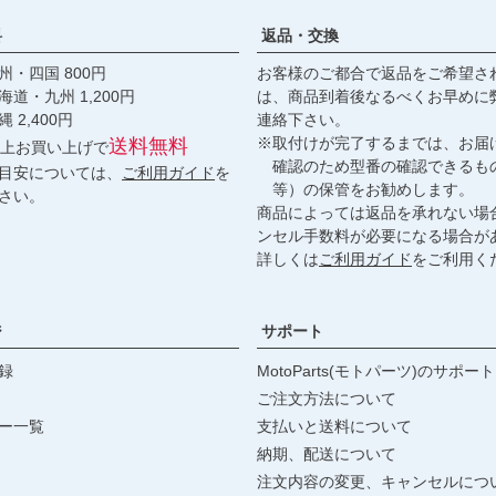
料
返品・交換
・四国 800円
お客様のご都合で返品をご希望さ
九州 1,200円
は、商品到着後なるべくお早めに
,400円
連絡下さい。
※取付けが完了するまでは、お届
送料無料
円以上お買い上げで
確認のため型番の確認できるも
目安については、
ご利用ガイド
を
等）の保管をお勧めします。
さい。
商品によっては返品を承れない場
ンセル手数料が必要になる場合が
詳しくは
ご利用ガイド
をご利用く
ジ
サポート
録
MotoParts(モトパーツ)のサポート
ご注文方法について
ー一覧
支払いと送料について
納期、配送について
注文内容の変更、キャンセルにつ