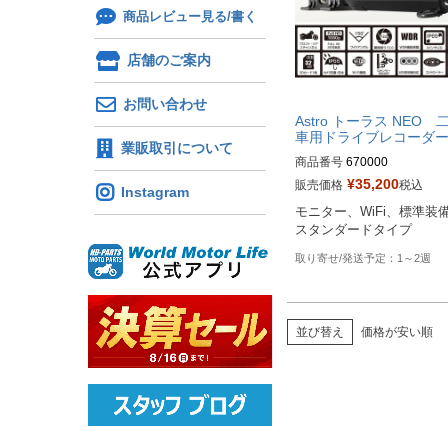
商品レビュー見る/書く
店舗のご案内
お問い合わせ
Astro トーラス NEO 
車用ドライブレコーダ
業販取引について
商品番号
670000
¥
35,200
販売価格
税込
Instagram
モニター、WiFi、標準装
スタンダードタイプ
1～2週
並び替え
価格が安い順