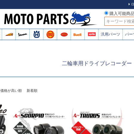
購入可能商
検索
汎用パーツ
パー
二輪車用ドライブレコーダー
価格が高い順
新着順