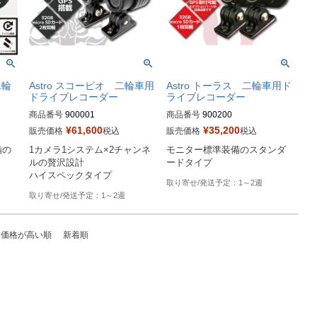
二輪
Astro スコーピオ 二輪車用
Astro トーラス 二輪車用ド
ー
ドライブレコーダー
ライブレコーダー
商品番号
900001
商品番号
900200
¥
61,600
¥
35,200
販売価格
税込
販売価格
税込
備の
1カメラ1システム×2チャンネ
モニター標準装備のスタンダ
ルの贅沢設計

ードタイプ
ハイスペックタイプ
1～2週
1～2週
価格が高い順
新着順