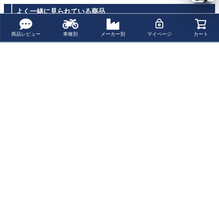
よく一緒に見られている商品
商品レビュー
車種別
メーカー別
マイページ
カート
【SALE】GP3
ACEBIKES フロ
BIKEMASTER ユ
ホンダ CTX700/
ホイール チョ
ントホイールス
ニバーサル アル
NC700X/NC750
ック
タンド
ミニウム リアス
X スタンドフッ
¥ 29,800(税込)
¥ 30,600(税込)
¥ 16,300(税込)
¥ 17,000(税込)
タンド ポリッシ
ク/スプールアダ
ュ TLAMS500
プター T-REX R
acing
最近チェックした商品
Drag Specialties
バイク用セン
タージャッキ
（幅広タイプ）