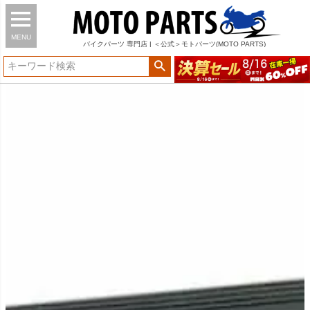
MENU
バイク
パーツ
専門店 | ＜公式＞モトパーツ(MOTO PARTS)