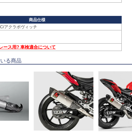
 レース用? 車検適合について
ている商品