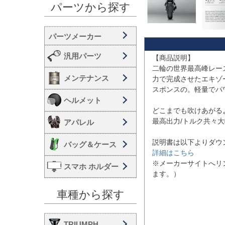
パーツから探す
汎用パーツ
【商品説明】

二輪の世界最高峰レー
メンテナンス
力で完成させたエキゾ
スポンスの。軽量でパ
ヘルメット
どこまでも吹けあがる
最高出力/トルク共々大幅
アパレル
バッグ＆ケース
詳細はこちら
※メーカーサイトへリ
スマホ ホルダー
ます。）

車種から探す
TRIUMPH