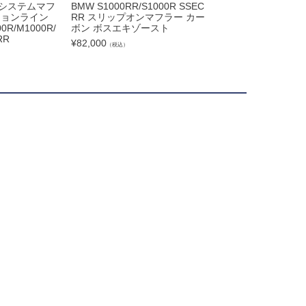
フルシステムマフ
BMW S1000RR/S1000R SSEC
BMW S1000R/M10
ションライン
RR スリップオンマフラー カー
R/M1000RR SSE
0R/M1000R/
ボン ボスエキゾースト
オンレーシングマフ
RR
キゾースト
¥
82,000
（税込）
¥
155,900
（税込）