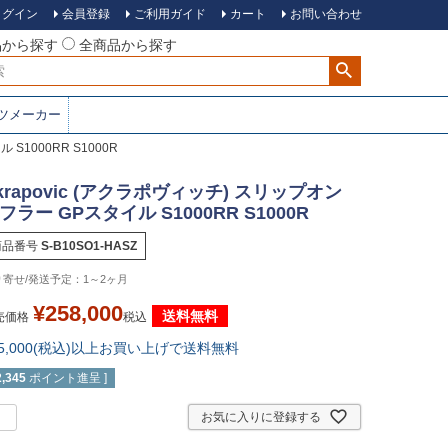
ログイン
会員登録
ご利用ガイド
カート
お問い合わせ
品から探す
全商品から探す
ツメーカー
S1000RR S1000R
krapovic (アクラポヴィッチ) スリップオン
フラー GPスタイル S1000RR S1000R
商品番号
S-B10SO1-HASZ
1～2ヶ月
¥
258,000
送料無料
売価格
税込
15,000(税込)以上お買い上げで送料無料
2,345
ポイント進呈 ]
お気に入りに登録する