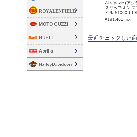
Akrapovic (
スリップオン マ
イル S1000RR S
¥
181,401
（税込）
MOTO GUZZI
最近チェックした
BUELL
Aprilia
HarleyDavidson