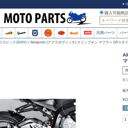
購入可能商
検索
汎用パーツ
パー
ラポビッチ(BMW)
Akrapovic (アクラポヴィッチ) スリップオン マフラー GPスタイル 
A
マ
販
¥
[