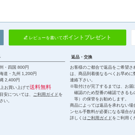
ポイントプレゼント
レビューを書いて
料
返品・交換
・四国 800円
お客様のご都合で返品をご希望さ
九州 1,200円
は、商品到着後なるべくお早めに
,400円
連絡下さい。
※取付けが完了するまでは、お届
送料無料
円以上お買い上げで
確認のため型番の確認できるも
目安については、
ご利用ガイド
を
等）の保管をお勧めします。
さい。
商品によっては返品を承れない場
ンセル手数料が必要になる場合が
詳しくは
ご利用ガイド
をご利用く