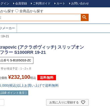
ログイン
会員登録
ご利用ガイド
カート
お問い合わせ
品から探す
全商品から探す
ツメーカー
19-21
krapovic (アクラポヴィッチ) スリップオン
フラー S1000RR 19-21
商品番号
S-B10SO10-ZC
1～2ヶ月
¥
232,100
送料無料
売価格
税込
15,000(税込)以上お買い上げで送料無料
2,110
ポイント進呈 ]
お気に入りに登録する