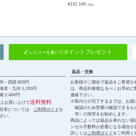
¥
232,100
（税込）
ポイントプレゼント
レビューを書いて
料
返品・交換
・四国 800円
お客様のご都合で返品をご希望さ
九州 1,200円
は、商品到着後なるべくお早めに
,400円
連絡下さい。
※取付けが完了するまでは、お届
送料無料
円以上お買い上げで
確認のため型番の確認できるも
目安については、
ご利用ガイド
を
等）の保管をお勧めします。
さい。
商品によっては返品を承れない場
ンセル手数料が必要になる場合が
詳しくは
ご利用ガイド
をご利用く