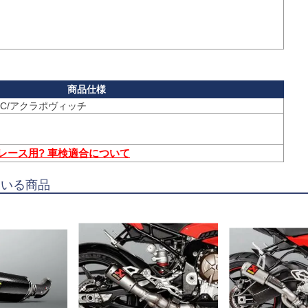
 レース用? 車検適合について
ている商品