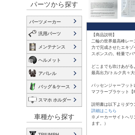
パーツから探す
汎用パーツ
【商品説明】

二輪の世界最高峰レー
メンテナンス
力で完成させたエキゾ
スポンスの。軽量でパ
ヘルメット
どこまでも吹けあがる
最高出力/トルク共々大幅
アパレル
パッセンジャーフット
バッグ＆ケース
マフラーブラケット【P-
スマホ ホルダー
詳細はこちら
車種から探す
※メーカーサイトへリ
ます。）

TRIUMPH