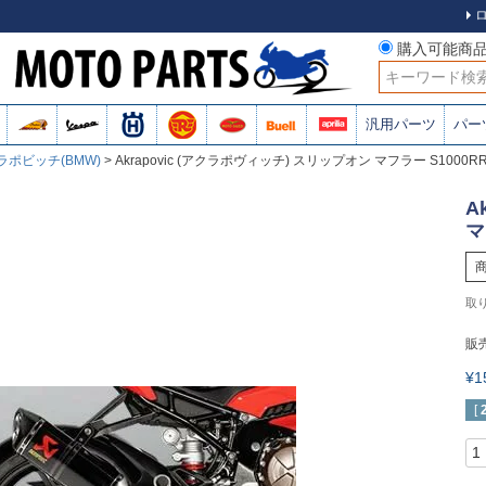
購入可能商
検索
汎用パーツ
パー
ラポビッチ(BMW)
Akrapovic (アクラポヴィッチ) スリップオン マフラー S1000RR 
A
マ
販
¥
[