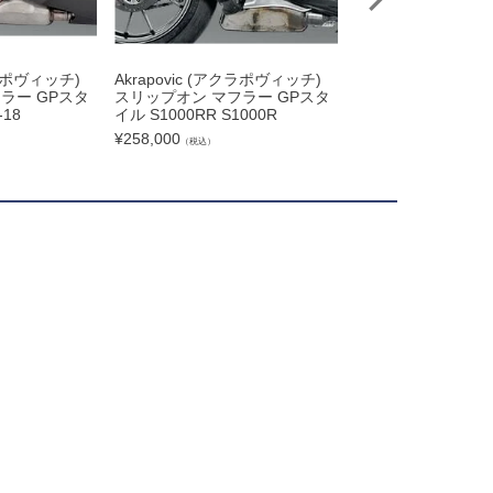
クラポヴィッチ)
Akrapovic (アクラポヴィッチ)
MIVV スリップオン
ラー GPスタ
スリップオン マフラー GPスタ
LTA RACE カーボン
-18
イル S1000RR S1000R
0RR (2019-2024)
¥
258,000
¥
139,370
（税込）
（税込）