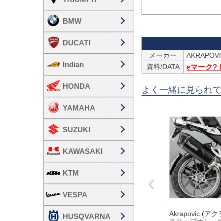
BMW
DUCATI
メーカー
Indian
資料/DATA
eマーク?
HONDA
よく一緒に見られ
YAMAHA
SUZUKI
KAWASAKI
KTM
VESPA
Akrapovic (
HUSQVARNA