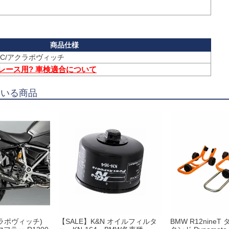
 レース用? 車検適合について
ている商品
アクラポヴィッチ)
【SALE】K&N オイルフィルタ
BMW R12nine