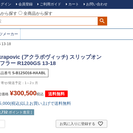
ログイン
会員登録
ご利用ガイド
カート
お問い合わせ
品から探す
全商品から探す
ツメーカー
13-18
krapovic (アクラポヴィッチ) スリップオン
フラー R1200GS 13-18
商品番号
S-B12SO16-HAABL
1～2ヶ月
¥
300,500
送料無料
売価格
税込
15,000(税込)以上お買い上げで送料無料
2,732
ポイント進呈 ]
お気に入りに登録する