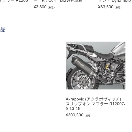
フラー R1200
ー KN-164 BMW各車種
タンド Dynamoto
¥
3,300
¥
83,600
（税込）
（税込）
商品
Akrapovic (アクラポヴィッチ)
スリップオン マフラー R1200G
S 13-18
¥
300,500
（税込）