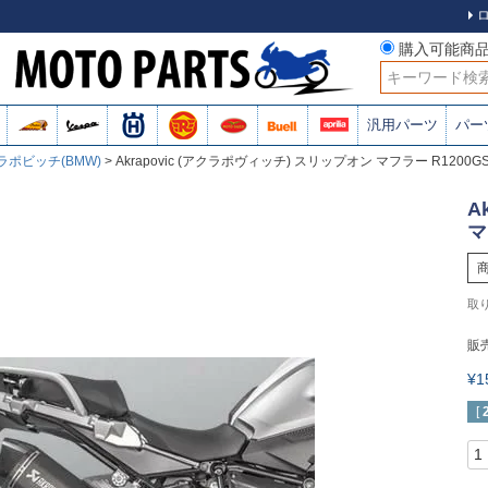
購入可能商
検索
汎用パーツ
パー
ラポビッチ(BMW)
Akrapovic (アクラポヴィッチ) スリップオン マフラー R1200GS 
A
マ
販
¥
[