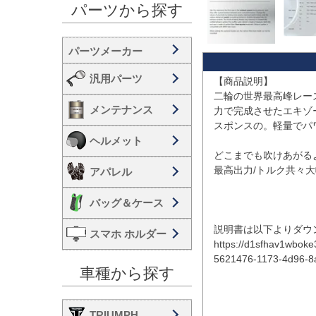
パーツから探す
汎用パーツ
【商品説明】

二輪の世界最高峰レー
メンテナンス
力で完成させたエキゾ
スポンスの。軽量でパ
ヘルメット
どこまでも吹けあがる
最高出力/トルク共々大幅
アパレル
バッグ＆ケース
説明書は以下よりダウ
スマホ ホルダー
https://d1sfhav1wbok
5621476-1173-4d96-8a
車種から探す
TRIUMPH