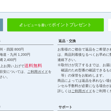
ポイントプレゼント
レビューを書いて
料
返品・交換
・四国 800円
お客様のご都合で返品をご希望さ
九州 1,200円
は、商品到着後なるべくお早めに
,400円
連絡下さい。
※取付けが完了するまでは、お届
送料無料
円以上お買い上げで
確認のため型番の確認できるも
目安については、
ご利用ガイド
を
等）の保管をお勧めします。
さい。
商品によっては返品を承れない場
ンセル手数料が必要になる場合が
詳しくは
ご利用ガイド
をご利用く
ジ
サポート