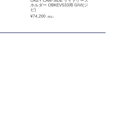
OKEY CAM-SIDE サイドケース
ダーパイプ チタン BM
ホルダー OBKEVS33用 GIVI(ジ
eT / R12 (2024)
ビ)
¥
342,800
（税込）
¥
74,200
（税込）