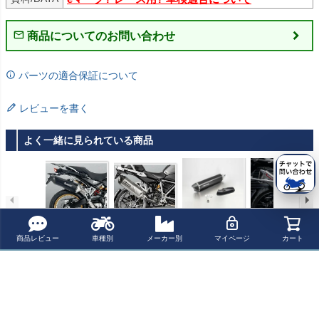
商品についてのお問い合わせ
パーツの適合保証について
レビューを書く
よく一緒に見られている商品
Akrapovic (アク
Akrapovic (アク
REMUS BLACK
【決算SALE】
ラポヴィッチ) ス
ラポヴィッチ) ス
HAWK スリップ
【セール】BMW
商品レビュー
車種別
メーカー別
マイページ
カート
リップオン マフ
リップオン・マ
オン・マフラー
R1250GS 20-23
¥ 249,100(税込)
¥ 278,500(税込)
¥ 135,600(税込)
¥ 105,800(税込)
ラー F750GS F8
フラー R1200G
ステンレス/ブラ
スリップオンマ
50GS 18-20
S 19-21
ック EC適合 R1
フラー チタン "C
200GS/Adventur
OMP-TI" コブラ
最近チェックした商品
e 13-
スポーツ