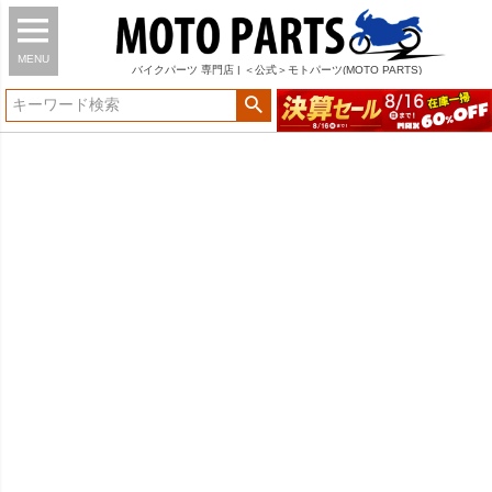
MENU
バイク
パーツ
専門店 | ＜公式＞モトパーツ(MOTO PARTS)