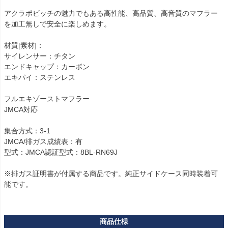
アクラポビッチの魅力でもある高性能、高品質、高音質のマフラー
を加工無しで安全に楽しめます。

材質[素材]：

サイレンサー：チタン

エンドキャップ：カーボン

エキパイ：ステンレス

フルエキゾーストマフラー

JMCA対応

集合方式：3-1

JMCA/排ガス成績表：有

型式：JMCA認証型式：8BL-RN69J

※排ガス証明書が付属する商品です。純正サイドケース同時装着可
能です。
