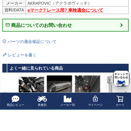
メーカー
AKRAPOVIC（アクラポヴィッチ）
資料/DATA
eマーク? レース用? 車検適合について
商品についてのお問い合わせ
パーツの適合保証について
レビューを書く
よく一緒に見られている商品
Akrapovic (アク
レムス(REMUS)
ヤマハ XSR900/
MT-09 24～ MT-
商品レビュー
車種別
メーカー別
マイページ
カート
ラポヴィッチ) フ
HYPERCONE コ
MT-09 エンジン
09 21- アジャス
ルエキ・Racing
ンプリートシス
スライダー クラ
タブルハンドル
¥ 262,500(税込)
¥ 190,700(税込)
¥ 11,600(税込)
¥ 54,000(税込)
Line・カーボ
テム チタン MT-
ッシュパッド バ
バーライザーシ
ン・MT-09・21-
09(センタースタ
ラクーダ
ルバー VOIGT M
23
ンド付) 036882
OTO TECHNIK
最近チェックした商品
995615