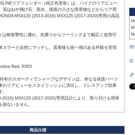
ORTSLINEリアフェンダー（純正色塗装）は、バイクのリアビュー
、泥はねや飛び石、雨水、路面の小さな障害物などからリア周
 MSX125 (2013-2016) MSX125 (2017-2020)専用の高品
H


M
M
ディは耐衝撃性に優れ、街乗りからツーリングまで幅広く使用可
体カラーと自然にマッチし、装着後も統一感のある外観を実現
ine Red, R353

リーズ特有のスポーティでシャープなデザインは、単なる保護パーツ
車のリアビューをスタイリッシュに演出し、ドレスアップ効果
。

013-2016) MSX125 (2017-2020)専用設計により、取り付けも簡単
を損ないません。