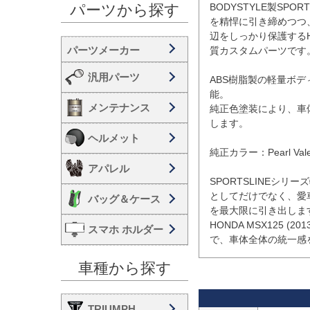
BODYSTYLE製SP
パーツから探す
を精悍に引き締めつつ
辺をしっかり保護するHONDA
質カスタムパーツです。
汎用パーツ
ABS樹脂製の軽量ボ
能。

メンテナンス
純正色塗装により、車
します。

ヘルメット
純正カラー：Pearl Valent
アパレル
SPORTSLINEシ
としてだけでなく、愛
バッグ＆ケース
を最大限に引き出します
HONDA MSX125 (2
スマホ ホルダー
で、車体全体の統一感
車種から探す
TRIUMPH