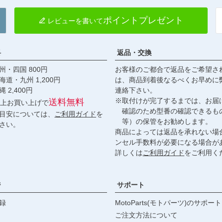
ポイントプレゼント
レビューを書いて
料
返品・交換
・四国 800円
お客様のご都合で返品をご希望さ
九州 1,200円
は、商品到着後なるべくお早めに
,400円
連絡下さい。
※取付けが完了するまでは、お届
送料無料
円以上お買い上げで
確認のため型番の確認できるも
目安については、
ご利用ガイド
を
等）の保管をお勧めします。
さい。
商品によっては返品を承れない場
ンセル手数料が必要になる場合が
詳しくは
ご利用ガイド
をご利用く
ジ
サポート
録
MotoParts(モトパーツ)のサポート
ご注文方法について