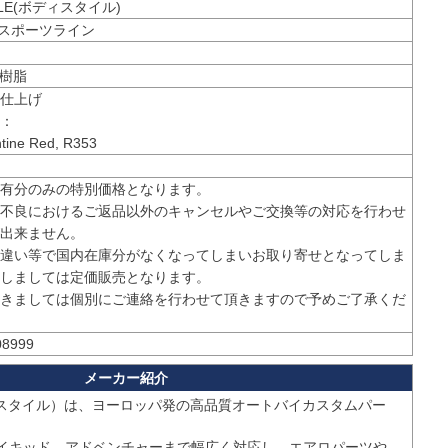
YLE(ボディスタイル)
ine スポーツライン
S樹脂
仕上げ

：

ntine Red, R353
有分のみの特別価格となります。

不良におけるご返品以外のキャンセルやご交換等の対応を行わせ
出来ません。

違い等で国内在庫分がなくなってしまいお取り寄せとなってしま
しましては定価販売となります。

きましては個別にご連絡を行わせて頂きますので予めご了承くだ
08999
ディスタイル）は、ヨーロッパ発の高品質オートバイカスタムパー
イキッド、アドベンチャーまで幅広く対応し、エアロパーツや