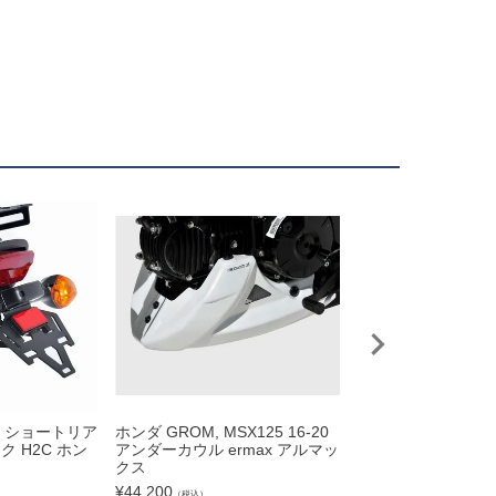
1- ショートリア
ホンダ GROM, MSX125 16-20
HONDA MSX125 (2
 H2C ホン
アンダーカウル ermax アルマッ
リアフェンダー イエ
クス
STYLE
¥
44,200
¥
50,600
（税込）
（税込）