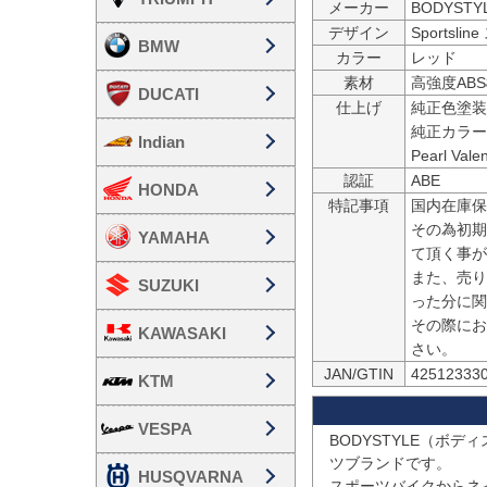
メーカー
BODYST
デザイン
Sportsl
BMW
カラー
レッド
素材
高強度AB
DUCATI
仕上げ
純正色塗装
純正カラー
Indian
Pearl Vale
認証
ABE
HONDA
特記事項
国内在庫保
その為初期
YAMAHA
て頂く事が
また、売り
SUZUKI
った分に関
その際にお
KAWASAKI
さい。
JAN/GTIN
42512333
KTM
VESPA
BODYSTYLE（ボ
ツブランドです。

HUSQVARNA
スポーツバイクからネ