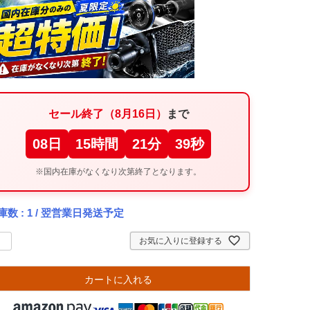
セール終了（8月16日）
まで
08
日
15
時間
21
分
38
秒
※国内在庫がなくなり次第終了となります。
庫数
1
/ 翌営業日発送予定
お気に入りに登録する
カートに入れる