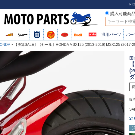
購入可能商
検索
汎用パーツ
パー
ONDA
【決算SALE】【セール】HONDA MSX125 (2013-2016) MSX125 (2017
国
【
(
ダ
販
SA
¥
[