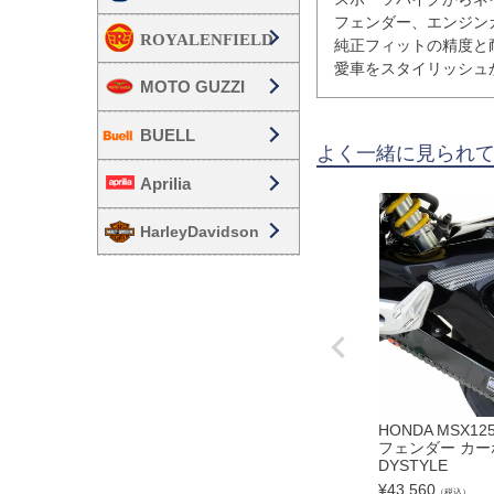
フェンダー、エンジン
純正フィットの精度と
愛車をスタイリッシュ
MOTO GUZZI
BUELL
よく一緒に見られ
Aprilia
HarleyDavidson
HONDA MSX125
フェンダー カー
DYSTYLE
¥
43,560
（税込）