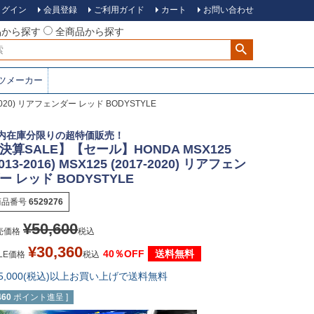
ログイン
会員登録
ご利用ガイド
カート
お問い合わせ
品から探す
全商品から探す
ツメーカー
-2020) リアフェンダー レッド BODYSTYLE
内在庫分限りの超特価販売！
決算SALE】【セール】HONDA MSX125
2013-2016) MSX125 (2017-2020) リアフェン
ー レッド BODYSTYLE
商品番号
6529276
¥
50,600
売価格
税込
¥
30,360
40％OFF
送料無料
LE価格
税込
15,000(税込)以上お買い上げで送料無料
460
ポイント進呈 ]