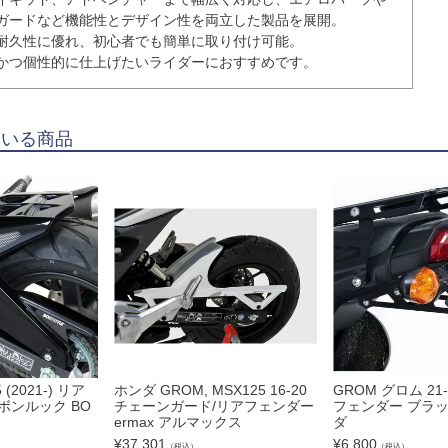
ガードなど機能性とデザイン性を両立した製品を展開。

耐久性に優れ、初心者でも簡単に取り付け可能。

かつ個性的に仕上げたいライダーにおすすめです。
ている商品
 (2021-) リア
ホンダ GROM, MSX125 16-20
GROM グロム 2
ボンルック BO
チェーンガード/リアフェンダー
フェンダー ブラック
ermax アルマックス
ダ
¥
37,301
¥
6,800
（税込）
（税込）