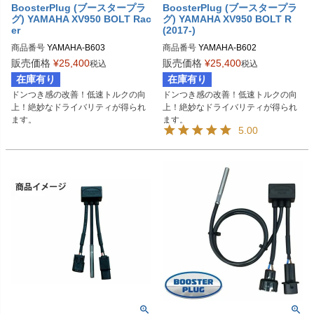
BoosterPlug (ブースタープラ
BoosterPlug (ブースタープラ
グ) YAMAHA XV950 BOLT Rac
グ) YAMAHA XV950 BOLT R
er
(2017-)
商品番号
YAMAHA-B603

商品番号
YAMAHA-B602

BSP-TYPE-I
BSP-TYPE-I
販売価格
¥
25,400
販売価格
¥
25,400
税込
税込
在庫有り
在庫有り
ドンつき感の改善！低速トルクの向
ドンつき感の改善！低速トルクの向
上！絶妙なドライバリティが得られ
上！絶妙なドライバリティが得られ
ます。
ます。
5.00