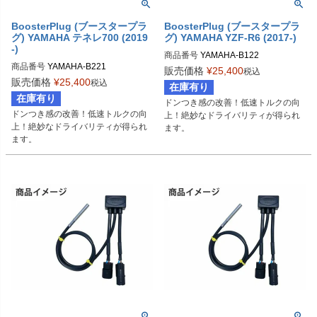
BoosterPlug (ブースタープラ
BoosterPlug (ブースタープラ
グ) YAMAHA テネレ700 (2019
グ) YAMAHA YZF-R6 (2017-)
-)
商品番号
YAMAHA-B122

商品番号
YAMAHA-B221

BSP-TYPE-D
販売価格
¥
25,400
税込
BSP-TYPE-I
販売価格
¥
25,400
税込
在庫有り
在庫有り
ドンつき感の改善！低速トルクの向
ドンつき感の改善！低速トルクの向
上！絶妙なドライバリティが得られ
上！絶妙なドライバリティが得られ
ます。
ます。