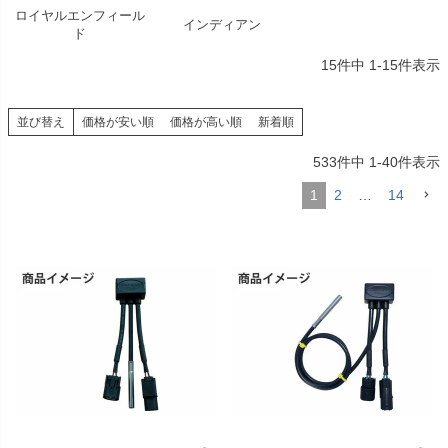
ロイヤルエンフィール
インディアン
ド
15
件中
1
-
15
件表示
並び替え
価格が安い順
価格が高い順
新着順
533
件中
1
-
40
件表示
1
2
…
14