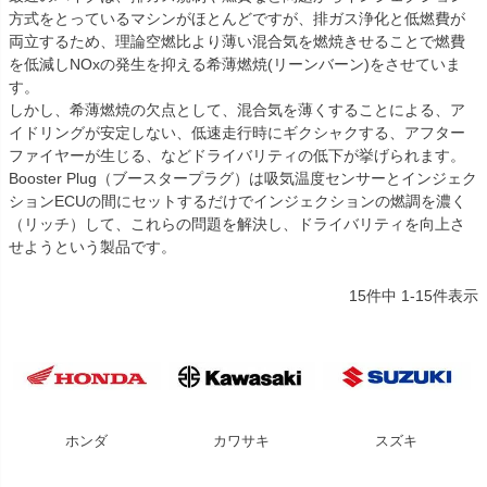
方式をとっているマシンがほとんどですが、排ガス浄化と低燃費が
両立するため、理論空燃比より薄い混合気を燃焼きせることで燃費
を低減しNOxの発生を抑える希薄燃焼(リーンバーン)をさせていま
す。
しかし、希薄燃焼の欠点として、混合気を薄くすることによる、ア
イドリングが安定しない、低速走行時にギクシャクする、アフター
ファイヤーが生じる、などドライバリティの低下が挙げられます。
Booster Plug（ブースタープラグ）は吸気温度センサーとインジェク
ションECUの間にセットするだけでインジェクションの燃調を濃く
（リッチ）して、これらの問題を解決し、ドライバリティを向上さ
せようという製品です。
15
件中
1
-
15
件表示
ホンダ
カワサキ
スズキ