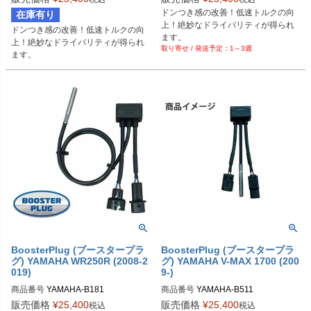
ドンつき感の改善！低速トルクの向
在庫有り
上！絶妙なドライバリティが得られ
ドンつき感の改善！低速トルクの向
ます。
上！絶妙なドライバリティが得られ
1～3週
ます。
BoosterPlug (ブースタープラ
BoosterPlug (ブースタープラ
グ) YAMAHA WR250R (2008-2
グ) YAMAHA V-MAX 1700 (200
019)
9-)
商品番号
YAMAHA-B181

商品番号
YAMAHA-B511

BSP-TYPE-N
BSP-TYPE-I
販売価格
¥
25,400
販売価格
¥
25,400
税込
税込