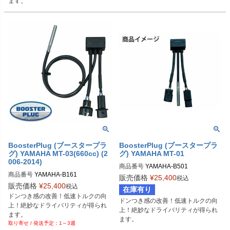
ます。
BoosterPlug (ブースタープラ
BoosterPlug (ブースタープラ
グ) YAMAHA MT-03(660cc) (2
グ) YAMAHA MT-01
006-2014)
商品番号
YAMAHA-B501

商品番号
YAMAHA-B161

BSP-TYPE-I
販売価格
¥
25,400
税込
BSP-TYPE-N
販売価格
¥
25,400
税込
在庫有り
ドンつき感の改善！低速トルクの向
ドンつき感の改善！低速トルクの向
上！絶妙なドライバリティが得られ
上！絶妙なドライバリティが得られ
ます。
ます。
1～3週