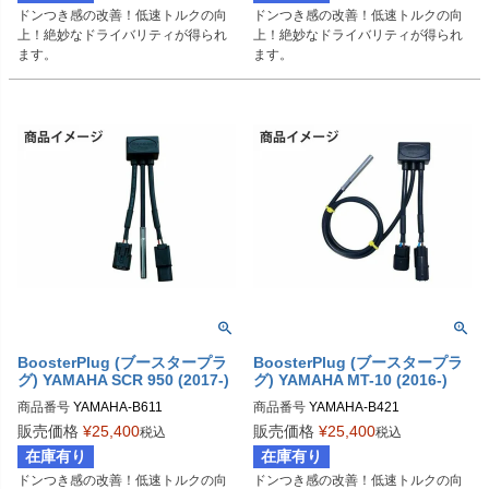
ドンつき感の改善！低速トルクの向
ドンつき感の改善！低速トルクの向
上！絶妙なドライバリティが得られ
上！絶妙なドライバリティが得られ
ます。
ます。
BoosterPlug (ブースタープラ
BoosterPlug (ブースタープラ
グ) YAMAHA SCR 950 (2017-)
グ) YAMAHA MT-10 (2016-)
商品番号
YAMAHA-B611

商品番号
YAMAHA-B421

BSP-TYPE-I
BSP-TYPE-D
販売価格
¥
25,400
販売価格
¥
25,400
税込
税込
在庫有り
在庫有り
ドンつき感の改善！低速トルクの向
ドンつき感の改善！低速トルクの向