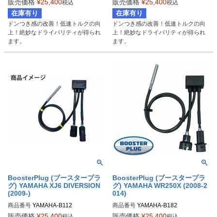
BSP-TYPE-I
BSP-TYPE-D
販売価格
¥
25,400
販売価格
¥
25,400
税込
税込
在庫有り
在庫有り
ドンつき感の改善！低速トルクの向
ドンつき感の改善！低速トルクの向
上！絶妙なドライバリティが得られ
上！絶妙なドライバリティが得られ
ます。
ます。
BoosterPlug (ブースタープラ
BoosterPlug (ブースタープラ
グ) YAMAHA XJ6 DIVERSION
グ) YAMAHA WR250X (2008-2
(2009-)
014)
商品番号
YAMAHA-B112

商品番号
YAMAHA-B182

BSP-TYPE-D
BSP-TYPE-N
販売価格
¥
25,400
販売価格
¥
25,400
税込
税込