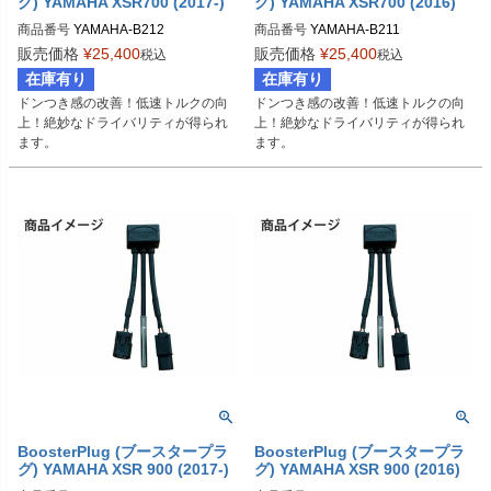
グ) YAMAHA XSR700 (2017-)
グ) YAMAHA XSR700 (2016)
商品番号
YAMAHA-B212

商品番号
YAMAHA-B211

BSP-TYPE-I
BSP-TYPE-I
販売価格
¥
25,400
販売価格
¥
25,400
税込
税込
在庫有り
在庫有り
ドンつき感の改善！低速トルクの向
ドンつき感の改善！低速トルクの向
上！絶妙なドライバリティが得られ
上！絶妙なドライバリティが得られ
ます。
ます。
BoosterPlug (ブースタープラ
BoosterPlug (ブースタープラ
グ) YAMAHA XSR 900 (2017-)
グ) YAMAHA XSR 900 (2016)