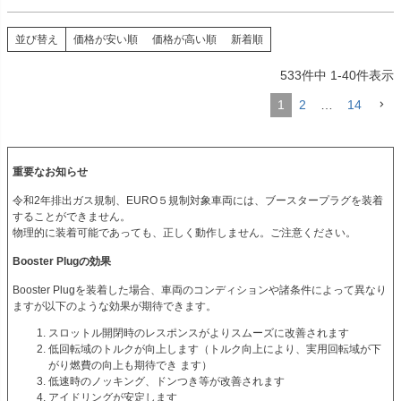
並び替え
価格が安い順
価格が高い順
新着順
533
件中
1
-
40
件表示
1
2
…
14
重要なお知らせ
令和2年排出ガス規制、EURO５規制対象車両には、ブースタープラグを装着
することができません。
物理的に装着可能であっても、正しく動作しません。ご注意ください。
Booster Plugの効果
Booster Plugを装着した場合、車両のコンディションや諸条件によって異なり
ますが以下のような効果が期待できます。
スロットル開閉時のレスポンスがよりスムーズに改善されます
低回転域のトルクが向上します（トルク向上により、実用回転域が下
がり燃費の向上も期待でき ます）
低速時のノッキング、ドンつき等が改善されます
アイドリングが安定します