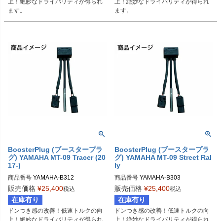
上！絶妙なドライバリティが得られ
上！絶妙なドライバリティが得られ
ます。
ます。
BoosterPlug (ブースタープラ
BoosterPlug (ブースタープラ
グ) YAMAHA MT-09 Tracer (20
グ) YAMAHA MT-09 Street Ral
17-)
ly
商品番号
YAMAHA-B312

商品番号
YAMAHA-B303

BSP-TYPE-I
BSP-TYPE-I
販売価格
¥
25,400
販売価格
¥
25,400
税込
税込
在庫有り
在庫有り
ドンつき感の改善！低速トルクの向
ドンつき感の改善！低速トルクの向
上！絶妙なドライバリティが得られ
上！絶妙なドライバリティが得られ