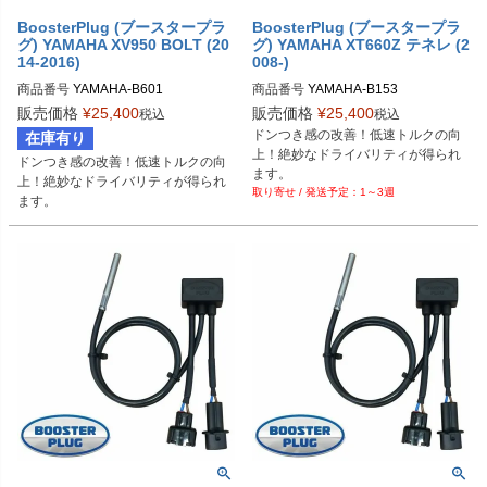
BoosterPlug (ブースタープラ
BoosterPlug (ブースタープラ
グ) YAMAHA XV950 BOLT (20
グ) YAMAHA XT660Z テネレ (2
14-2016)
008-)
商品番号
YAMAHA-B601

商品番号
YAMAHA-B153

BSP-TYPE-I
BSP-TYPE-N
販売価格
¥
25,400
販売価格
¥
25,400
税込
税込
ドンつき感の改善！低速トルクの向
在庫有り
上！絶妙なドライバリティが得られ
ドンつき感の改善！低速トルクの向
ます。
上！絶妙なドライバリティが得られ
1～3週
ます。