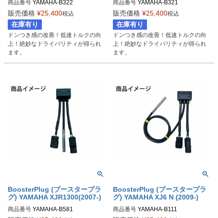
商品番号
YAMAHA-B322

商品番号
YAMAHA-B321

BSP-TYPE-I
BSP-TYPE-I
販売価格
¥
25,400
販売価格
¥
25,400
税込
税込
在庫有り
在庫有り
ドンつき感の改善！低速トルクの向
ドンつき感の改善！低速トルクの向
上！絶妙なドライバリティが得られ
上！絶妙なドライバリティが得られ
ます。
ます。
BoosterPlug (ブースタープラ
BoosterPlug (ブースタープラ
グ) YAMAHA XJR1300(2007-)
グ) YAMAHA XJ6 N (2009-)
商品番号
YAMAHA-B581

商品番号
YAMAHA-B111
