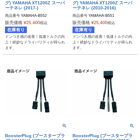
グ) YAMAHA XT1200Z スーパ
グ) YAMAHA XT1200Z スーパ
ーテネレ (2017-)
ーテネレ (2010-2016)
商品番号
YAMAHA-B552

商品番号
YAMAHA-B551

BSP-TYPE-D
BSP-TYPE-D
販売価格
¥
25,400
販売価格
¥
25,400
税込
税込
在庫有り
在庫有り
ドンつき感の改善！低速トルクの向
ドンつき感の改善！低速トルクの向
上！絶妙なドライバリティが得られ
上！絶妙なドライバリティが得られ
ます。
ます。
BoosterPlug (ブースタープラ
BoosterPlug (ブースタープラ