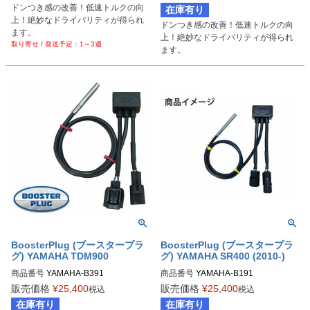
ドンつき感の改善！低速トルクの向
在庫有り
上！絶妙なドライバリティが得られ
ドンつき感の改善！低速トルクの向
ます。
上！絶妙なドライバリティが得られ
1～3週
ます。
BoosterPlug (ブースタープラ
BoosterPlug (ブースタープラ
グ) YAMAHA TDM900
グ) YAMAHA SR400 (2010-)
商品番号
YAMAHA-B391

商品番号
YAMAHA-B191

BSP-TYPE-P
BSP-TYPE-D
販売価格
¥
25,400
販売価格
¥
25,400
税込
税込
在庫有り
在庫有り