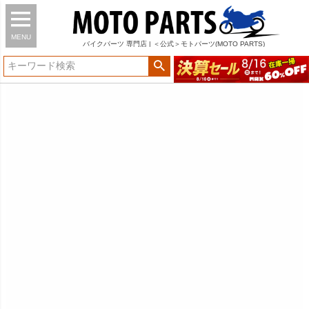
MENU
バイク
パーツ
専門店 | ＜公式＞モトパーツ(MOTO PARTS)