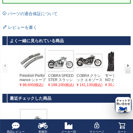
パーツの適合保証について
レビューを書く
よく一緒に見られている商品
Freedom Perfor
COBRA SPEED
COBRA クラシ
モートーン FOR
mance シャープ
STER スラッシ
ック エキゾース
NO ヒーテッド
カーブラディウ
ュダウン フルエ
ト Shadow750 S
ライディングレ
¥ 98,600(税込)
¥ 188,100(税込)
¥ 141,130(税込)
¥ 30,200(税込)
ス クワイエット
キゾースト・マ
pirit
ザーグローブ ブ
バッフル VTX18
フラー VT1300R
ラック Motone
00 VT1300 M10
最近チェックした商品
9R
商品レビュー
車種別
メーカー別
マイページ
カート