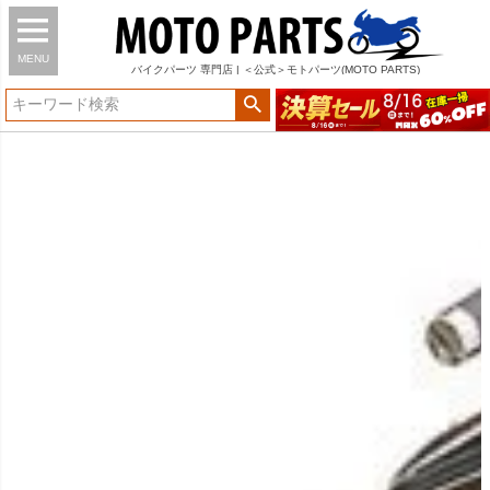
MENU
バイク
パーツ
専門店 | ＜公式＞モトパーツ(MOTO PARTS)