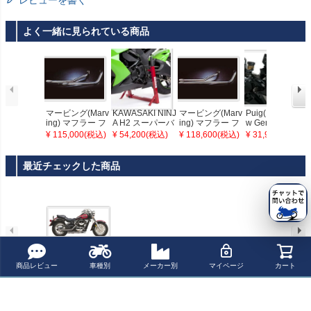
レビューを書く
よく一緒に見られている商品
マービング(Marv
KAWASAKI NINJ
マービング(Marv
Puig(プーチ) Ne
ing) マフラー フ
A H2 スーパーバ
ing) マフラー フ
w Generation Sp
ルエキ ドラッグ
イクスタンド メ
ルエキ ドラッグ
ort・ウィンドシ
¥ 115,000(税込)
¥ 54,200(税込)
¥ 118,600(税込)
¥ 31,900(税込)
パイプ ロー ショ
ンテナンススタ
パイプ ロー ロン
ールド/スクリー
ート ステン VN8
ンド
グ ステン VN800
ン・Z H2・20-・
00 バルカン クラ
バルカンクラシ
ブラック
最近チェックした商品
シック 95- K/JC
ック K/JC21/IX
20/IX
商品レビュー
車種別
メーカー別
マイページ
カート
COBRA スラッ
シュカット エキ
ゾースト バルカ
ン800