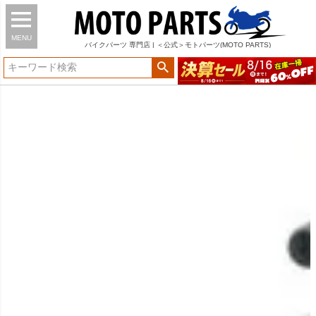
MENU
バイク
パーツ
専門店 | ＜公式＞モトパーツ(MOTO PARTS)